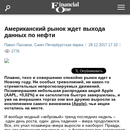
Оформить подписку
Американский рынок ждет выхода
данных по нефти
Статьи
Павел Пахомов, Санкт-Петербургская биржа
28.12.2017 17:10
2776
Дайджесты
Lifestyle
Плавно, тихо и совершенно спокойно рынок идет к
Новому году. Ни особых треволнений, ни каких-то
стремительных непрогнозируемых движений.
Мероприятия
Позавчерашняя небольшая распродажа акций Apple
(AAPL, +0,02%) и ее сателлитов быстро завершилась, и
уже на вчерашних торгах они все дружно выросли за
Новости
исключением самого виновника (
Apple
), чьи акции
остались на месте.
И вообще модный «зебровый» тренд последних недель –
Интервью
один день роста, один день падения – вчера продолжился.
Все, кто упал позавчера–вчера выросли и наоборот. Правда,
все эти изменения минимальны, и фактически все оставшиеся