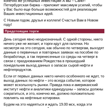
конечно же успешных инвестиций! А мы – Санкт-
Петербургская биржа – приложит максимум усилий, чтобы
у Вас было еще больше возможностей для реализации
Ваших инвестиционных идей.
С Новым годом, друзья и коллеги! Счастья Вам в Новом
году!
Предстоящие торги
День сегодня явно неоднозначный. С одной стороны, никто
ничего уже не желает, и торги идут для галочки. Но
несмотря на это сегодня, как обычно по четвергам, выходят
данные о первичных и повторных заявках на пособие по
безработице, а так перенесенные со среды на четверг в
связи с празднованием Рождества в прошедший
понедельник выход данных о запасах сырой нефти и
нефтепродуктов.
Если от первых данных никто ничего особенного не ждет, то
выход данных по нефти – это всегда событие, которое
может всколыхнуть рынки. Правда пока и американский
институт нефти и аналитики единодушны – запасы должны
сократиться, и это, конечно же, должно положительно
повлиять на нефтяные котировки.
Будем на это надеяться и ждать 19.00 мск, когда эти