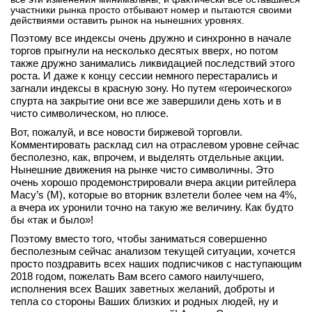
участники рынка просто отбывают номер и пытаются своими
вконтакте
действиями оставить рынок на нынешних уровнях.
телеграм
Поэтому все индексы очень дружно и синхронно в начале
торгов прыгнули на несколько десятых вверх, но потом
Стать автором
также дружно занимались ликвидацией последствий этого
роста. И даже к концу сессии немного перестарались и
Вход
загнали индексы в красную зону. Но путем «героического»
спурта на закрытие они все же завершили день хоть и в
чисто символическом, но плюсе.
Вот, пожалуй, и все новости биржевой торговли.
Комментировать расклад сил на отраслевом уровне сейчас
бесполезно, как, впрочем, и выделять отдельные акции.
Нынешние движения на рынке чисто символичны. Это
очень хорошо продемонстрировали вчера акции ритейлера
Macy’s (M), которые во вторник взлетели более чем на 4%,
а вчера их уронили точно на такую же величину. Как будто
бы «так и было»!
Поэтому вместо того, чтобы заниматься совершенно
бесполезным сейчас анализом текущей ситуации, хочется
просто поздравить всех наших подписчиков с наступающим
2018 годом, пожелать Вам всего самого наилучшего,
исполнения всех Ваших заветных желаний, доброты и
тепла со стороны Ваших близких и родных людей, ну и