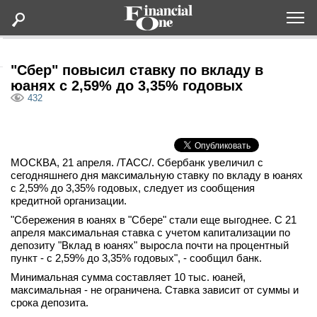
Оформить подписку
"Сбер" повысил ставку по вкладу в
юанях с 2,59% до 3,35% годовых
432
Статьи
Дайджесты
МОСКВА, 21 апреля. /ТАСС/. Сбербанк увеличил с
сегодняшнего дня максимальную ставку по вкладу в юанях
Lifestyle
с 2,59% до 3,35% годовых, следует из сообщения
кредитной организации.
Мероприятия
"Сбережения в юанях в "Сбере" стали еще выгоднее. С 21
апреля максимальная ставка с учетом капитализации по
депозиту "Вклад в юанях" выросла почти на процентный
Новости
пункт - с 2,59% до 3,35% годовых", - сообщил банк.
Минимальная сумма составляет 10 тыс. юаней,
Интервью
максимальная - не ограничена. Ставка зависит от суммы и
срока депозита.