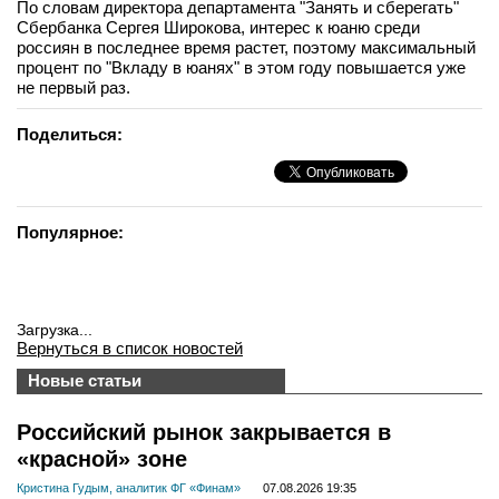
По словам директора департамента "Занять и сберегать"
вконтакте
Сбербанка Сергея Широкова, интерес к юаню среди
телеграм
россиян в последнее время растет, поэтому максимальный
процент по "Вкладу в юанях" в этом году повышается уже
не первый раз.
Стать автором
Поделиться:
Вход
Популярное:
Загрузка...
Вернуться в список новостей
Новые статьи
Российский рынок закрывается в
«красной» зоне
Кристина Гудым, аналитик ФГ «Финам»
07.08.2026 19:35