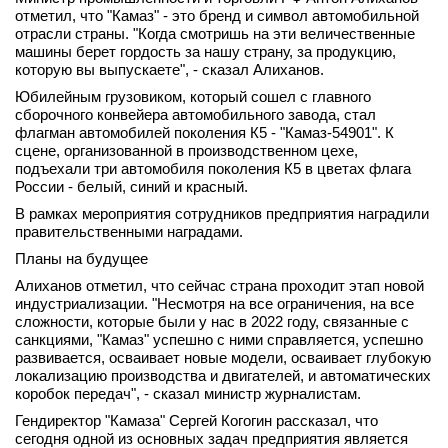
отметил, что "Камаз" - это бренд и символ автомобильной
вконтакте
отрасли страны. "Когда смотришь на эти величественные
телеграм
машины берет гордость за нашу страну, за продукцию,
которую вы выпускаете", - сказал Алиханов.
Стать автором
Юбилейным грузовиком, который сошел с главного
сборочного конвейера автомобильного завода, стал
Вход
флагман автомобилей поколения К5 - "Камаз-54901". К
сцене, организованной в производственном цехе,
подъехали три автомобиля поколения К5 в цветах флага
России - белый, синий и красный.
В рамках мероприятия сотрудников предприятия наградили
правительственными наградами.
Планы на будущее
Алиханов отметил, что сейчас страна проходит этап новой
индустриализации. "Несмотря на все ограничения, на все
сложности, которые были у нас в 2022 году, связанные с
санкциями, "Камаз" успешно с ними справляется, успешно
развивается, осваивает новые модели, осваивает глубокую
локализацию производства и двигателей, и автоматических
коробок передач", - сказал министр журналистам.
Гендиректор "Камаза" Сергей Когогин рассказал, что
сегодня одной из основных задач предприятия является