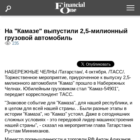
Оформить подписку
На "Камазе" выпустили 2,5-милионный
грузовой автомобиль
235
Статьи
Дайджесты
НАБЕРЕЖНЫЕ ЧЕЛНЫ /Татарстан/, 4 октября. /ТАСС/.
Торжественное мероприятие, приуроченное к выпуску 2,5-
Lifestyle
милионного автомобиля "Камаз" прошло в Набережных
Челнах. Юбилейным грузовиком стал "Камаз-54901",
передает корреспондент ТАСС.
Мероприятия
"Знаковое событие для "Камаза", для нашей республики, и
в целом для всей нашей страны. . Были разные этапы в
Новости
истории "Камаза", но "Камаз" устоял. Даже в сегодняшних
сложных условиях - это передовой лидер машиностроения
нашей страны", - сказал на мероприятии глава Татарстана
Интервью
Рустам Минниханов.
Министр промышленности и торговли РФ Антон Алиханов