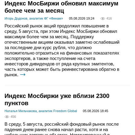
Индекс МосБиржи обновил максимум
более чем за месяц
Игорь Додонов, аналитик ФГ «Финам»
05.08.2026 19:24
416
Российский рынок акций продолжил повышение в
среду, 5 августа, при этом Индекс МосБиржи обновил
максимум более чем за месяц. Поддержку
отечественным акциям оказывал заметно ослабевший
за последние дни курс рубля, что должно
положительно отразиться на финансовых показателях
экспортеров, а также поступление на счета
инвесторов дивидендов от ряда крупных эмитентов,
часть которых может быть реинвестирована обратно в
рынок.
Индекс Мосбиржи уже вблизи 2300
пунктов
Наталья Мильчакова, аналитик Freedom Global
05.08.2026 18:45
456
В среду, 5 августа, российский фондовый рынок после
падения днем ранее снова начал расти, хотя и на
небольших торговых объемах. Номинированный в