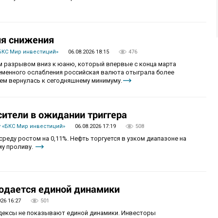
ия снижения
БКС Мир инвестиций»
06.08.2026 18:15
476
 разрывом вниз к юаню, который впервые с конца марта
ременного ослабления российская валюта отыграла более
ем вернулась к сегодняшнему минимуму.
сители в ожидании триггера
 «БКС Мир инвестиций»
06.08.2026 17:19
508
реду ростом на 0,11%. Нефть торгуется в узком диапазоне на
му проливу.
юдается единой динамики
026 16:27
501
ндексы не показывают единой динамики. Инвесторы