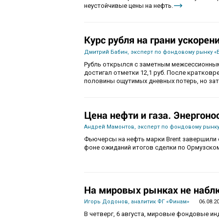
неустойчивые цены на нефть.
Курс рубля на грани ускорен
Дмитрий Бабин, эксперт по фондовому рынку «
Рубль открылся с заметным межсессионным
достигал отметки 12,1 руб. После кратков
половины ощутимых дневных потерь, но зат
Цена нефти и газа. Энергоно
Андрей Мамонтов, эксперт по фондовому рынку
Фьючерсы на нефть марки Brent завершили с
фоне ожиданий итогов сделки по Ормузско
На мировых рынках не набл
Игорь Додонов, аналитик ФГ «Финам»
06.08.2
В четверг, 6 августа, мировые фондовые и