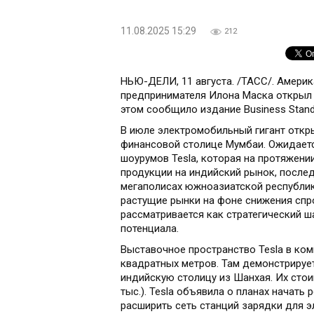
11.08.2025 15:29
212
НЬЮ-ДЕЛИ, 11 августа. /ТАСС/. Амери
предпринимателя Илона Маска открыл 
этом сообщило издание Business Stand
В июле электромобильный гигант откры
финансовой столице Мумбаи. Ожидаетс
шоурумов Tesla, которая на протяжени
продукции на индийский рынок, послед
мегаполисах южноазиатской республик
растущие рынки на фоне снижения спр
рассматривается как стратегический ш
потенциала.
Выставочное пространство Tesla в ком
квадратных метров. Там демонстрирует
индийскую столицу из Шанхая. Их стои
тыс.). Tesla объявила о планах начать
расширить сеть станций зарядки для э