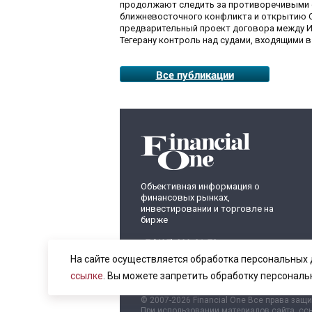
продолжают следить за противоречивыми 
ближневосточного конфликта и открытию О
предварительный проект договора между И
Тегерану контроль над судами, входящими в
Все публикации
Объективная информация о
финансовых рынках,
инвестировании и торговле на
бирже
+7 (495) 899-01-70
info@fomag.ru
На сайте осуществляется обработка персональных 
ссылке
. Вы можете запретить обработку персональ
© 2007-2026 Financial One Все права защ
При использовании материалов сайта, ссы