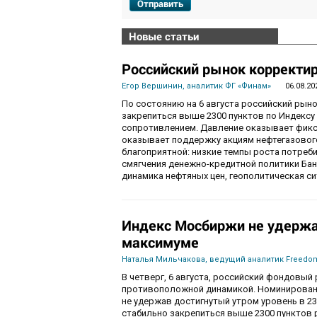
Отправить
Новые статьи
Российский рынок корректир
Егор Вершинин, аналитик ФГ «Финам»
06.08.20
По состоянию на 6 августа российский рын
закрепиться выше 2300 пунктов по Индекс
сопротивлением. Давление оказывает фикса
оказывает поддержку акциям нефтегазового
благоприятной: низкие темпы роста потре
смягчения денежно-кредитной политики Ба
динамика нефтяных цен, геополитическая с
Индекс Мосбиржи не удержа
максимуме
Наталья Мильчакова, ведущий аналитик Freedom
В четверг, 6 августа, российский фондовы
противоположной динамикой. Номинированны
не удержав достигнутый утром уровень в 230
стабильно закрепиться выше 2300 пунктов 