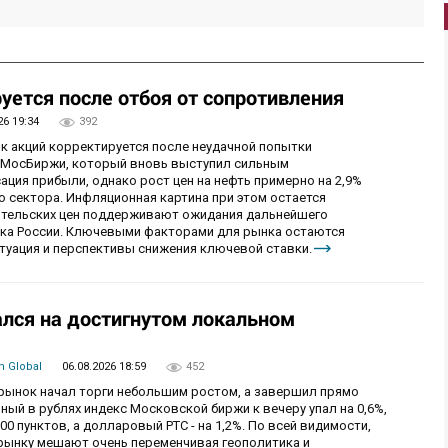
уется после отбоя от сопротивления
26 19:34
392
ок акций корректируется после неудачной попытки
у МосБиржи, который вновь выступил сильным
ция прибыли, однако рост цен на нефть примерно на 2,9%
 сектора. Инфляционная картина при этом остается
бительских цен поддерживают ожидания дальнейшего
нка России. Ключевыми факторами для рынка остаются
итуация и перспективы снижения ключевой ставки.
лся на достигнутом локальном
 Global
06.08.2026 18:59
452
й рынок начал торги небольшим ростом, а завершил прямо
й в рублях индекс Московской биржи к вечеру упал на 0,6%,
0 пунктов, а долларовый РТС - на 1,2%. По всей видимости,
рынку мешают очень переменчивая геополитика и