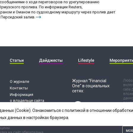
сообщениями о ходе переговоров по урегулированию
рмузского пролива. По информации Reuters,
раном и Оманом по судоходному маршруту через пролив дает
 Персидский залив.
Статьи
Дайджесты
Lifestyle
Мероприят
Журнал “Financial
Любог
О журнале
включ
One” в социальных
Контакты
себе 
сетях:
вложе
Информация
данно
о владельце сайта
воспр
Обработка
Испол
данных (Cookie). Ознакомиться с политикой в отношении обработ
риск 
персональных данных
резул
ных данных в настройках браузера.
ищены.
МОБ
лка на сайт обязательна.