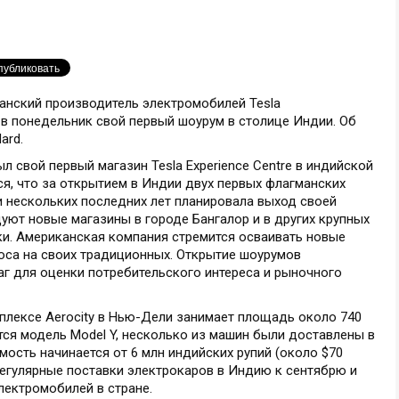
канский производитель электромобилей Tesla
в понедельник свой первый шоурум в столице Индии. Об
ard.
л свой первый магазин Tesla Experience Centre в индийской
я, что за открытием в Индии двух первых флагманских
и нескольких последних лет планировала выход своей
уют новые магазины в городе Бангалор и в других крупных
и. Американская компания стремится осваивать новые
оса на своих традиционных. Открытие шоурумов
аг для оценки потребительского интереса и рыночного
плексе Aerocity в Нью-Дели занимает площадь около 740
ся модель Model Y, несколько из машин были доставлены в
мость начинается от 6 млн индийских рупий (около $70
 регулярные поставки электрокаров в Индию к сентябрю и
лектромобилей в стране.