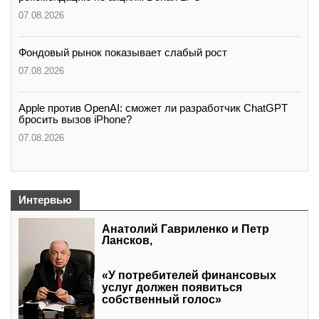
вконтакте
07.08.2026
телеграм
Фондовый рынок показывает слабый рост
Стать автором
07.08.2026
Вход
Apple против OpenAI: сможет ли разработчик ChatGPT
бросить вызов iPhone?
07.08.2026
Интервью
Анатолий Гавриленко и Петр
Лансков,
«У потребителей финансовых
услуг должен появиться
собственный голос»