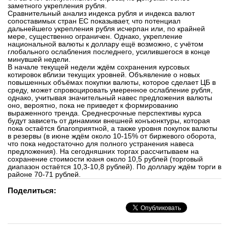
заметного укрепления рубля.
вконтакте
Сравнительный анализ индекса рубля и индекса валют
телеграм
сопоставимых стран ЕС показывает, что потенциал
дальнейшего укрепления рубля исчерпан или, по крайней
мере, существенно ограничен. Однако, укрепление
национальной валюты к доллару ещё возможно, с учётом
Стать автором
глобального ослабления последнего, усилившегося в конце
минувшей недели.
Вход
В начале текущей недели ждём сохранения курсовых
котировок вблизи текущих уровней. Объявление о новых
повышенных объёмах покупки валюты, которое сделает ЦБ в
среду, может спровоцировать умеренное ослабление рубля,
однако, учитывая значительный навес предложения валюты
оно, вероятно, пока не приведет к формированию
выраженного тренда. Среднесрочные перспективы курса
будут зависеть от динамики внешней конъюнктуры, которая
пока остаётся благоприятной, а также уровня покупок валюты
в резервы (в июне ждём около 10-15% от биржевого оборота,
что пока недостаточно для полного устранения навеса
предложения). На сегодняшних торгах рассчитываем на
сохранение стоимости юаня около 10,5 рублей (торговый
диапазон остаётся 10,3-10,8 рублей). По доллару ждём торги в
районе 70-71 рублей.
Поделиться: