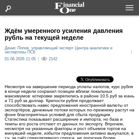
Оформить подписку
Ждём умеренного усиления давления
рубль на текущей неделе
Статьи
Денис Попов, управляющий эксперт Центра аналитики и
экспертизы ПСБ
01.06.2026 11:05
2142
Дайджесты
Lifestyle
Несмотря на завершение периода уплаты налогов, курс рубля
в конце недели сохранил позиции вблизи локальных
Мероприятия
максимумов: котировки закрепились в районе 10,5 руб за юань
и 71 руб за доллар. Крепости рубля продолжает
способствовать навес предложения иностранной валюты от
экспортёров, денежные потоки которых по-прежнему растут на
Новости
фоне благоприятных условий для сбыта продукции.
Статистика показывает расширение и импорта, но база и
темпы его роста отстают от данных по экспорту. Впрочем,
Интервью
несмотря на указанные факторы и рост объемов торгов на
минувшей неделе, избыток предложения активно выкупался, в
т.ч. за счёт спекулятивного спроса, не допуская более