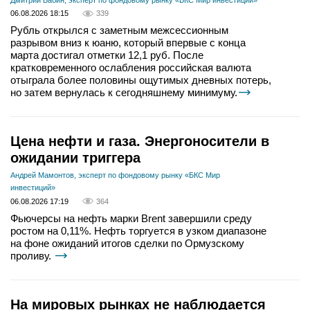
Дмитрий Бабин, эксперт по фондовому рынку «БКС Мир инвестиций»
06.08.2026 18:15
339
Рубль открылся с заметным межсессионным
разрывом вниз к юаню, который впервые с конца
марта достигал отметки 12,1 руб. После
кратковременного ослабления российская валюта
отыграла более половины ощутимых дневных потерь,
но затем вернулась к сегодняшнему минимуму.
Цена нефти и газа. Энергоносители в
ожидании триггера
Андрей Мамонтов, эксперт по фондовому рынку «БКС Мир
инвестиций»
06.08.2026 17:19
364
Фьючерсы на нефть марки Brent завершили среду
ростом на 0,11%. Нефть торгуется в узком диапазоне
на фоне ожиданий итогов сделки по Ормузскому
проливу.
На мировых рынках не наблюдается