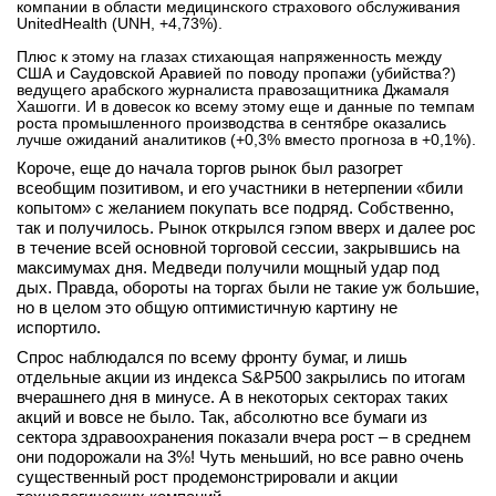
компании в области медицинского страхового обслуживания
UnitedHealth (UNH, +4,73%).
вконтакте
телеграм
Плюс к этому на глазах стихающая напряженность между
США и Саудовской Аравией по поводу пропажи (убийства?)
ведущего арабского журналиста правозащитника Джамаля
Стать автором
Хашогги. И в довесок ко всему этому еще и данные по темпам
роста промышленного производства в сентябре оказались
Вход
лучше ожиданий аналитиков (+0,3% вместо прогноза в +0,1%).
Короче, еще до начала торгов рынок был разогрет
всеобщим позитивом, и его участники в нетерпении «били
копытом» с желанием покупать все подряд. Собственно,
так и получилось. Рынок открылся гэпом вверх и далее рос
в течение всей основной торговой сессии, закрывшись на
максимумах дня. Медведи получили мощный удар под
дых. Правда, обороты на торгах были не такие уж большие,
но в целом это общую оптимистичную картину не
испортило.
Спрос наблюдался по всему фронту бумаг, и лишь
отдельные акции из индекса S&P500 закрылись по итогам
вчерашнего дня в минусе. А в некоторых секторах таких
акций и вовсе не было. Так, абсолютно все бумаги из
сектора здравоохранения показали вчера рост – в среднем
они подорожали на 3%! Чуть меньший, но все равно очень
существенный рост продемонстрировали и акции