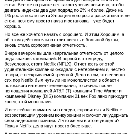
стоит. Все же на рынке нет такого уровня позитива, чтобы
двигать индексы два дня подряд по 2% и более. Даже на
1% роста после почти 3-процентного роста рассчитывать не
стоит, поэтому просто пауза и остановка – уже будет
хорошо.
Но все же хочется начать с хорошего. И этим Хорошим, а
об этом действительно стоит писать с большой буквы,
вновь стала корпоративная отчетность.
Вчера вечером вышла квартальная отчетность от целого
ряда знаковых компаний. И первой в этом ряду,
безусловно, стоит Netflix (NFLX). Отчетность от этой
удивительной компании ожидали с нетерпением и, честно
говоря, с нескрываемой тревогой. Дело в том, что если до
сих пор Netflix был чуть ли не монополистом в области
потокового интернет-телевещания, то сейчас после
поглощения компанией AT&T (T) компании Time Warner и
компанией Disney (DIS) компании 21 век Fox явно приходит
конец этой монополии.
И все сейчас внимательно следят, справится ли Netflix с
возрастающим уровнем конкуренции и сможет ли удержать
свои лидерские позиции. И что же мы в итоге увидели?
Пока у Netflix дела идут просто блестяще.
Аналитики ожидали, что количество новых подписчиков по