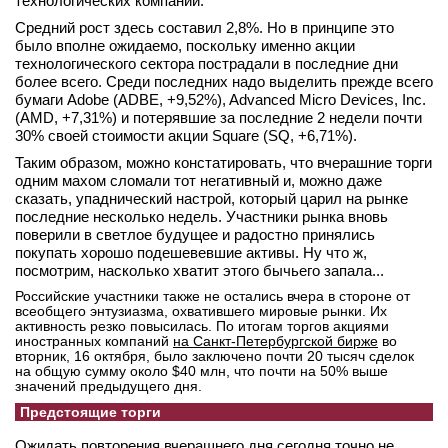
технологических компаний.
Средний рост здесь составил 2,8%. Но в принципе это
было вполне ожидаемо, поскольку именно акции
технологического сектора пострадали в последние дни
более всего. Среди последних надо выделить прежде всего
бумаги Adobe (ADBE, +9,52%), Advanced Micro Devices, Inc.
(AMD, +7,31%) и потерявшие за последние 2 недели почти
30% своей стоимости акции Square (SQ, +6,71%).
Таким образом, можно констатировать, что вчерашние торги
одним махом сломали тот негативный и, можно даже
сказать, упаднический настрой, который царил на рынке
последние несколько недель. Участники рынка вновь
поверили в светлое будущее и радостно принялись
покупать хорошо подешевевшие активы. Ну что ж,
посмотрим, насколько хватит этого бычьего запала...
Российские участники также не остались вчера в стороне от
всеобщего энтузиазма, охватившего мировые рынки. Их
активность резко повысилась. По итогам торгов акциями
иностранных компаний
на Санкт-Петербургской бирже
во
вторник, 16 октября, было заключено почти 20 тысяч сделок
на общую сумму около $40 млн, что почти на 50% выше
значений предыдущего дня.
Предстоящие торги
Ожидать повторения вчерашнего дня сегодня точно не