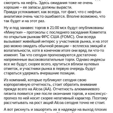
смотреть на нефть. Здесь ожидания тоже не очень
хорошие – ее запасы должны вырасти.
Правда успокаивает, как всегда, тот факт, что с нефтью
аналитики очень часто ошибаются. Вполне возможно, что
так будет и на этот раз.
Ну и под занавес торгов в 21:00 мск будут опубликованы
«Минутки» – протоколы с последнего заседания Комитета
по открытым рынкам ФРС США (FOMC). Они всегда
вызывают живейший интерес у участников рынка, и на этот
раз можно ожидать обычной реакции – всплеска эмоций и
волатильности, хотя в конечном итоге они вряд ли что-то
изменят. Так что сегодня прогнозируются достаточно
напряженные высоковолатильные торги. Однако индексы
все же будут, скорее всего, крутиться вблизи нулевых
отметок, и участники рынка в первую очередь будут
стараться удержать вчерашние позиции.
Из компаний, которые публикуют сегодня свою
корпоративную отчетность, стоит обратить внимание
прежде всего на Alcoa (AA). Отчетность алюминиевого
гиганта появится уже после окончания торгов, и консенсус-
прогноз по ней носит скорее негативный характер. Поэтому
рассчитывать на рост акций Alcoa сегодня точно не стоит.
А вот рискнуть и зашортить их в надежде на выход плохих