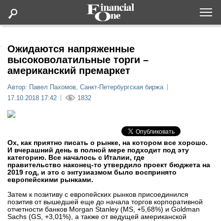
Оформить подписку
Ожидаются напряженные
высоковолатильные торги –
американский премаркет
Статьи
Автор: Павел Пахомов, Санкт-Петербургская биржа
17.10.2018 17:42
1832
Дайджесты
Lifestyle
Ох, как приятно писать о рынке, на котором все хорошо.
И вчерашний день в полной мере подходит под эту
Мероприятия
категорию. Все началось с Италии, где
правительство наконец-то утвердило проект бюджета на
2019 год, и это с энтузиазмом было воспринято
Новости
европейскими рынками.
Затем к позитиву с европейских рынков присоединился
Интервью
позитив от вышедшей еще до начала торгов корпоративной
отчетности банков Morgan Stanley (MS, +5,68%) и Goldman
Sachs (GS, +3,01%), а также от ведущей американской