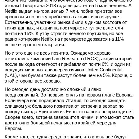
итогам III квартала 2018 года вырастет на 5 млн человек. А
Netflix выдал на-гора целых 7 млн, побив при этом все
прогнозы и по росту прибыли на акцию, и по выручке.
Естественно, участники рынка были в диком восторге от
таких данных, и акции на постмаркете тут же взлетели
почти на 15%. К утру страсти немного поутихли, но все
равно котировки Netflix на премаркете держатся на 11%
выше вчерашнего закрытия.
Но и это еще не весь позитив. Ожидаемо хорошо
отчитались компании Lam Research (LRCX), акции которой
после выхода отчетности прибавляют почти 6%, и один из
ведущих мировых авиаперевозчиков United Continental
(UAL), чьи бумаги также растут более чем на 5%. Короче, с
этой стороны все хорошо.
Но сегодня день достаточно сложный и явно
неоднозначный. Во-первых, опять на первом плане Европа.
Если вчера нас порадовала Италия, то сегодня ожидать
слишком уж большого позитива от встречи в верхах по
поводу выхода Британии из Евросоюза пока не приходится.
Скорее всего, встреча завершится ничем, и это может стать
достаточно большой печалью, по крайней мере для
Европы.
Кроме того, сегодня среда, а значит, что вновь все будут