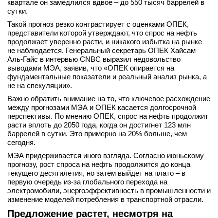
квартале он замедлился вдвое – до 550 тысяч баррелей в
вконтакте
сутки.
телеграм
Такой прогноз резко контрастирует с оценками ОПЕК,
представители которой утверждают, что спрос на нефть
продолжает уверенно расти, и никакого избытка на рынке
Стать автором
не наблюдается. Генеральный секретарь ОПЕК Хайсам
Вход
Аль-Гайс в интервью CNBC выразил недовольство
выводами МЭА, заявив, что «ОПЕК опирается на
фундаментальные показатели и реальный анализ рынка, а
не на спекуляции».
Важно обратить внимание на то, что ключевое расхождение
между прогнозами МЭА и ОПЕК касается долгосрочной
перспективы. По мнению ОПЕК, спрос на нефть продолжит
расти вплоть до 2050 года, когда он достигнет 123 млн
баррелей в сутки. Это примерно на 20% больше, чем
сегодня.
МЭА придерживается иного взгляда. Согласно июньскому
прогнозу, рост спроса на нефть продолжится до конца
текущего десятилетия, но затем выйдет на плато – в
первую очередь из-за глобального перехода на
электромобили, энергоэффективность в промышленности и
изменение моделей потребления в транспортной отрасли.
Предложение растет, несмотря на