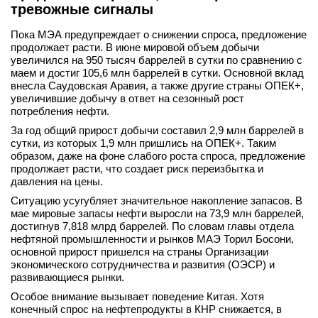
тревожные сигналы
Пока МЭА предупреждает о снижении спроса, предложение
продолжает расти. В июне мировой объем добычи
увеличился на 950 тысяч баррелей в сутки по сравнению с
маем и достиг 105,6 млн баррелей в сутки. Основной вклад
внесла Саудовская Аравия, а также другие страны ОПЕК+,
увеличившие добычу в ответ на сезонный рост
потребления нефти.
За год общий прирост добычи составил 2,9 млн баррелей в
сутки, из которых 1,9 млн пришлись на ОПЕК+. Таким
образом, даже на фоне слабого роста спроса, предложение
продолжает расти, что создает риск переизбытка и
давления на цены.
Ситуацию усугубляет значительное накопление запасов. В
мае мировые запасы нефти выросли на 73,9 млн баррелей,
достигнув 7,818 млрд баррелей. По словам главы отдела
нефтяной промышленности и рынков МАЭ Торил Босони,
основной прирост пришелся на страны Организации
экономического сотрудничества и развития (ОЭСР) и
развивающиеся рынки.
Особое внимание вызывает поведение Китая. Хотя
конечный спрос на нефтепродукты в КНР снижается, в