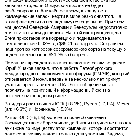
заявило, что, если Ормузский пролив не будет
вконтакте
разблокирован в ближайшее время, к концу лета
телеграм
коммерческие запасы нефти в мире резко снизятся. На
этом фоне цены на нее поднимутся еще выше. При этом
Стать автором
мощностей Северной Америки и Венесуэлы недостаточно
для компенсации дефицита. На этой информации цена
Вход
Brent приостановила коррекцию и поднимается на
символические 0,03%, до $95,01 за баррель. Сохраняем
наш прогноз котировок североморского сорта на текущую
неделю в диапазоне $94–99 за баррель.
Помощник президента по внешнеполитическим вопросам
Юрий Ушаков заявил, что в работе Петербургского
международного экономического форума (ПМЭФ), который
открывается 3 июня, впервые за несколько лет примут
участие представители США. Это сообщение могло
повлиять на позитивный информационный фон на
российском фондовом рынке.
В лидеры роста вышли ЮГК (+8,1%), Русал (+7,1%), Мечел
(ап: +6,3%) и Норникель (+5,8%).
Акции ЮГК (+8,1%) взлетели после объявления
Росимущества о сборе заявок до 9 июня на участие в новом
аукционе по имуществу этой компании, который состоится
даже если заявку подаст только один участник. Видимо,