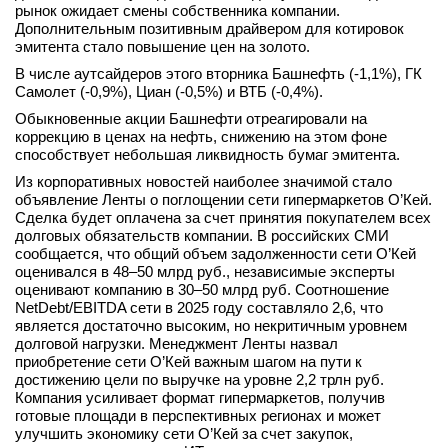
рынок ожидает смены собственника компании.
Дополнительным позитивным драйвером для котировок
эмитента стало повышение цен на золото.
В числе аутсайдеров этого вторника Башнефть (-1,1%), ГК
Самолет (-0,9%), Циан (-0,5%) и ВТБ (-0,4%).
Обыкновенные акции Башнефти отреагировали на
коррекцию в ценах на нефть, снижению на этом фоне
способствует небольшая ликвидность бумаг эмитента.
Из корпоративных новостей наиболее значимой стало
объявление Ленты о поглощении сети гипермаркетов О’Кей.
Сделка будет оплачена за счет принятия покупателем всех
долговых обязательств компании. В российских СМИ
сообщается, что общий объем задолженности сети О’Кей
оценивался в 48–50 млрд руб., независимые эксперты
оценивают компанию в 30–50 млрд руб. Соотношение
NetDebt/EBITDA сети в 2025 году составляло 2,6, что
является достаточно высоким, но некритичным уровнем
долговой нагрузки. Менеджмент Ленты назвал
приобретение сети О’Кей важным шагом на пути к
достижению цели по выручке на уровне 2,2 трлн руб.
Компания усиливает формат гипермаркетов, получив
готовые площади в перспективных регионах и может
улучшить экономику сети О’Кей за счет закупок,