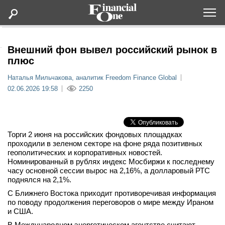
Оформить подписку
Внешний фон вывел российский рынок в
плюс
Статьи
Наталья Мильчакова, аналитик Freedom Finance Global
02.06.2026 19:58
2250
Дайджесты
Lifestyle
Торги 2 июня на российских фондовых площадках
проходили в зеленом секторе на фоне ряда позитивных
геополитических и корпоративных новостей.
Мероприятия
Номинированный в рублях индекс Мосбиржи к последнему
часу основной сессии вырос на 2,16%, а долларовый РТС
Новости
поднялся на 2,1%.
С Ближнего Востока приходит противоречивая информация
по поводу продолжения переговоров о мире между Ираном
Интервью
и США.
В Международном энергетическом агентстве считают