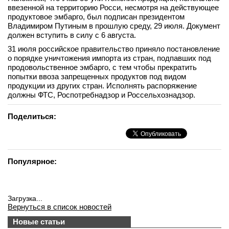
ввезенной на территорию Росси, несмотря на действующее
вконтакте
продуктовое эмбарго, был подписан президентом
телеграм
Владимиром Путиным в прошлую среду, 29 июля. Документ
должен вступить в силу с 6 августа.
Стать автором
31 июля российское правительство приняло постановление
о порядке уничтожения импорта из стран, подпавших под
Вход
продовольственное эмбарго, с тем чтобы прекратить
попытки ввоза запрещенных продуктов под видом
продукции из других стран. Исполнять распоряжение
должны ФТС, Роспотребнадзор и Россельхознадзор.
Поделиться:
Популярное:
Загрузка...
Вернуться в список новостей
Новые статьи