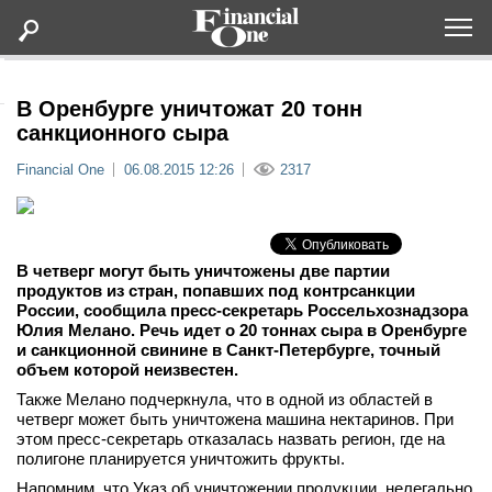
Оформить подписку
В Оренбурге уничтожат 20 тонн
санкционного сыра
Статьи
Financial One
06.08.2015 12:26
2317
Дайджесты
В четверг могут быть уничтожены две партии
Lifestyle
продуктов из стран, попавших под контрсанкции
России, сообщила пресс-секретарь Россельхознадзора
Юлия Мелано. Речь идет о 20 тоннах сыра в Оренбурге
Мероприятия
и санкционной свинине в Санкт-Петербурге, точный
объем которой неизвестен.
Новости
Также Мелано подчеркнула, что в одной из областей в
четверг может быть уничтожена машина нектаринов. При
этом пресс-секретарь отказалась назвать регион, где на
Интервью
полигоне планируется уничтожить фрукты.
Напомним, что Указ об уничтожении продукции, нелегально