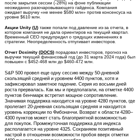
после закрытия сессии (-28%) на фоне публикации
неожиданно разочаровывающего гайденса. Компания
ожидает выручку «не менее $580 млн» против консенсуса на
уровне $610 млн.
Акции Unity (
U
)
также попали под давление из-за отчета, в
котором компания не дала ориентиров на текущий квартал.
Временный CEO предупредил о грядущих изменениях в
стратегии. Неопределенность отпугивает инвесторов.
Отчет Doximity (
DOCS
)
порадовал инвесторов, прогноз на
выручки текущий финансовый год (до 31 марта 2024 года) был
повышен с $452-468 млн до $460-472 млн.
S&P 500 провел еще одну сессию между 50-дневной
скользящей средней и уровнем 4400 пунктов, хотя и
зафиксировал заметное падение. Серия из восьми дней
роста прервалась. Как мы и предполагали, на отметке 4400
пунктов бенчмарк встретил мощное сопротивление.
Значимая поддержка находится на уровне 4280 пунктов, где
пролегает 20-дневная скользящая средняя и находится
уровень коррекции по Фибоначчи. Возврат к области 4280–
4300 пунктов может стать благоприятной возможностью
для покупок. Промежуточная поддержка для индекса
располагается на уровне 4325. Сохраняем позитивный
настрой в отношении возможности пробоя вверх отметки