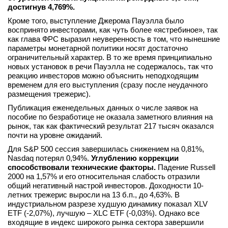
достигнув 4,769%.
вконтакте
телеграм
Кроме того, выступление Джерома Пауэлла было
воспринято инвесторами, как чуть более «ястребиное», так
как глава ФРС выразил неуверенность в том, что нынешние
Стать автором
параметры монетарной политики носят достаточно
ограничительный характер. В то же время принципиально
Вход
новых установок в речи Пауэлла не содержалось, так что
реакцию инвесторов можно объяснить неподходящим
временем для его выступления (сразу после неудачного
размещения трежерис).
Публикация еженедельных данных о числе заявок на
пособие по безработице не оказала заметного влияния на
рынок, так как фактический результат 217 тысяч оказался
почти на уровне ожиданий.
Для S&P 500 сессия завершилась снижением на 0,81%,
Nasdaq потерял 0,94%.
Углублению коррекции
способствовали технические факторы.
Падение Russell
2000 на 1,57% и его относительная слабость отразили
общий негативный настрой инвесторов. Доходности 10-
летних трежерис выросли на 13 б.п., до 4,63%. В
индустриальном разрезе худшую динамику показал XLV
ETF (-2,07%), лучшую – XLC ETF (-0,03%). Однако все
входящие в индекс широкого рынка сектора завершили