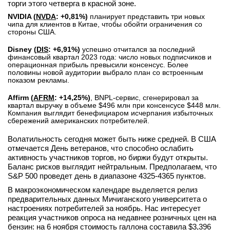
торги этого четверга в красной зоне.
NVIDIA (
NVDA
: +0,81%)
планирует представить три новых
чипа для клиентов в Китае, чтобы обойти ограничения со
стороны США.
Disney (
DIS
: +6,91%)
успешно отчитался за последний
финансовый квартал 2023 года: число новых подписчиков и
операционная прибыль превысили консенсус. Более
половины новой аудитории выбрало план со встроенным
показом рекламы.
Affirm (
AFRM
: +14,25%)
, BNPL-сервис, сгенерировал за
квартал выручку в объеме $496 млн при консенсусе $448 млн.
Компания выглядит бенефициаром исчерпания избыточных
сбережений американских потребителей.
Волатильность сегодня может быть ниже средней. В США
отмечается День ветеранов, что способно ослабить
активность участников торгов, но биржи будут открыты.
Баланс рисков выглядит нейтральным. Предполагаем, что
S&P 500 проведет день в диапазоне 4325-4365 пунктов.
В макроэкономическом календаре выделяется релиз
предварительных данных Мичиганского университета о
настроениях потребителей за ноябрь. Нас интересует
реакция участников опроса на недавнее розничных цен на
бензин: на 6 ноября стоимость галлона составила $3,396