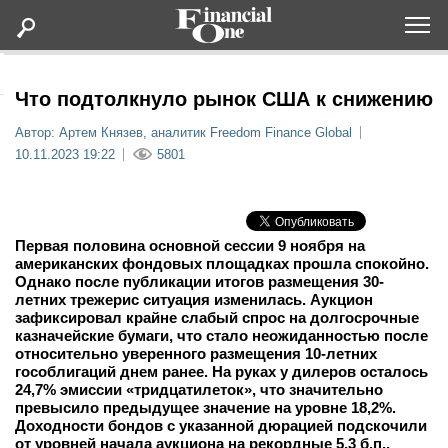
Оформить подписку
Что подтолкнуло рынок США к снижению
Автор: Артем Князев, аналитик Freedom Finance Global
Статьи
10.11.2023 19:22
5801
Дайджесты
Первая половина основной сессии 9 ноября на
Lifestyle
американских фондовых площадках прошла спокойно.
Однако после публикации итогов размещения 30-
летних трежерис ситуация изменилась. Аукцион
Мероприятия
зафиксировал крайне слабый спрос на долгосрочные
казначейские бумаги, что стало неожиданностью после
относительно уверенного размещения 10-летних
Новости
гособлигаций днем ранее. На руках у дилеров осталось
24,7% эмиссии «тридцатилеток», что значительно
Интервью
превысило предыдущее значение на уровне 18,2%.
Доходности бондов с указанной дюрацией подскочили
от уровней начала аукциона на рекордные 5,3 б.п.,