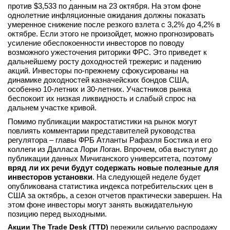
против $3,533 по данным на 23 октября. На этом фоне
однолетние инфляционные ожидания должны показать
умеренное снижение после резкого взлета с 3,2% до 4,2% в
октябре. Если этого не произойдет, можно прогнозировать
усиление обеспокоенности инвесторов по поводу
возможного ужесточения риторики ФРС. Это приведет к
дальнейшему росту доходностей трежерис и падению
акций. Инвесторы по-прежнему сфокусированы на
динамике доходностей казначейских бондов США,
особенно 10-летних и 30-летних. Участников рынка
беспокоит их низкая ликвидность и слабый спрос на
дальнем участке кривой.
Помимо публикации макростатистики на рынок могут
повлиять комментарии представителей руководства
регулятора – главы ФРБ Атланты Рафаэля Бостика и его
коллеги из Далласа Лори Логан. Впрочем, оба выступят до
публикации данных Мичиганского университета, поэтому
вряд ли их речи будут содержать новые полезные для
инвесторов установки
. На следующей неделе будет
опубликована статистика индекса потребительских цен в
США за октябрь, а сезон отчетов практически завершен. На
этом фоне инвесторы могут занять выжидательную
позицию перед выходными.
Акции The Trade Desk (
TTD
)
пережили сильную распродажу