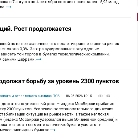
ка с 7 августа по 4 сентября составит эквивалент 5,92 млрд
ле.
ций. Рост продолжается
анной ноте: не исключено, что после вчерашнего рывка рынок
ряет около 0,3%. Завтра аудированные полугодовые
зависеть тон торгов в бумагах технологических компаний.
я самими цифрами.
одолжат борьбу за уровень 2300 пунктов
ского и отраслевого анализа ПСБ
06.08.2026 10:15
143
 достаточно уверенный рост – индекс МосБиржи прибавил
етку 2300 пунктов. Усилению восстановительного движения
табилизации ситуации на рынке нефти, а также неплохая
ам (индекс МосБиржи удержался выше 50- дневной средней) и
ржать спрос в сегменте ключевых бумаг и усилить - в
менее ликвидных бумагах.