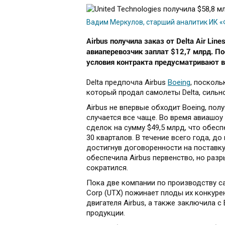
Вадим Меркулов, старший аналитик ИК 
Airbus получила заказ от Delta Air Li
авиаперевозчик заплат $12,7 млрд. По
условия контракта предусматривают 
Delta предпочла Airbus
Boeing
, посколь
который продал самолеты Delta, сильно
Airbus не впервые обходит Boeing, пол
случается все чаще. Во время авиашоу
сделок на сумму $49,5 млрд, что обес
30 кварталов. В течение всего года, д
достигнув договоренности на поставку 
обеспечила Airbus первенство, но раз
сократился.
Пока две компании по производству са
Corp (UTX) пожинает плоды их конкуре
двигателя Airbus, а также заключила с
продукции.