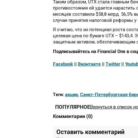
Таким образом, UTX стала главным бе
противостояния ей удается нарастить о
месяцев составила $58,8 млрд. 56,5% в
случае принятия налоговой реформы у
Я считаю, что их потенциал роста сост
целевая цена по бумаге UTX – $143,4. 
защитным активом, обеспечивающим с
Подписывайтесь на Financial One в соц
Facebook
||
Вконтакте
||
Twitter
||
Youtu
Теги:
акции
,
Санкт-Петербургская бир
ПОПУЛЯРНОЕ
Вернуться в список н
Комментарии
(
0
)
Оставить комментарий