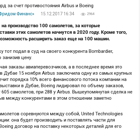
«Фридом Финанс»
15.12.2017 16:34
2964
nes на производство 100 самолетов, за которые
ставки этих самолетов начнутся в 2020 году. Кроме того,
возможность расширить заказ еще на 100 машин.
ку тот подал в суд на своего конкурента Bombardier,
 занизив цену.
учая заказы авиаперевозчиков, а в последнее время это
 в Дубае 15 ноября Airbus заключила одну из самых крупных
печит порядка 10% всего финансового потока компании на
о выставки в Дубае, Boeing лидировал по объему заказов,
605 самолетов, при 288 у Airbus. Вышеупомянутая сделка не
рыв между конкурентами в этом отношении заметно
молетов соревнуются между собой, United Technologies
нции: она будет производить и поставлять части для
 Boeing договор на поставку некоторых деталей для его