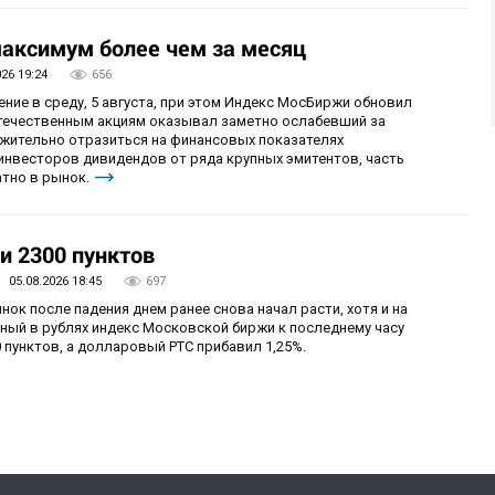
аксимум более чем за месяц
026 19:24
656
ие в среду, 5 августа, при этом Индекс МосБиржи обновил
отечественным акциям оказывал заметно ослабевший за
ожительно отразиться на финансовых показателях
 инвесторов дивидендов от ряда крупных эмитентов, часть
тно в рынок.
и 2300 пунктов
05.08.2026 18:45
697
нок после падения днем ранее снова начал расти, хотя и на
ный в рублях индекс Московской биржи к последнему часу
 пунктов, а долларовый РТС прибавил 1,25%.