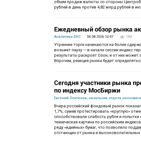
объем продаж валюты со стороны Центробан
рублей в день против 4,82 млрд рублей в ию
Ежедневный обзор рынка ак
Аналитики БКС
06.08.2026 10:47
143
Утренние торги начинаются на более сдерж
возьмет паузу — в начале сессии индекс те
результаты раскроет Озон, и от них может 
Впрочем, реакция рынка будет определятьс
Сегодня участники рынка пр
по индексу МосБиржи
Евгений Локтюхов, начальник отдела экономиче
Вчера российский фондовый рынок показал
1,7%, сумев протестировать «круглую» отм
способствовали слабость рубля и попытки с
техническая картина по российским индекс
ряду «идейных» бумаг, что позволило подде
отстающих от рынка и высоковолатильных 