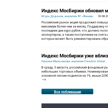
Индекс МосБиржи обновил м
Игорь Додонов, аналитик ФГ «Финам»
05.08.2
Российский рынок акций продолжил повышен
максимум более чем за месяц. Поддержку 
последние дни курс рубля, что должно пол
экспортеров, а также поступление на счета
которых может быть реинвестирована обра
Индекс Мосбиржи уже вблиз
Наталья Мильчакова, аналитик Freedom Global
В среду, 5 августа, российский фондовый ры
небольших торговых объемах. Номинирован
основной сессии поднялся на 1%, выше 2290
Все публикации