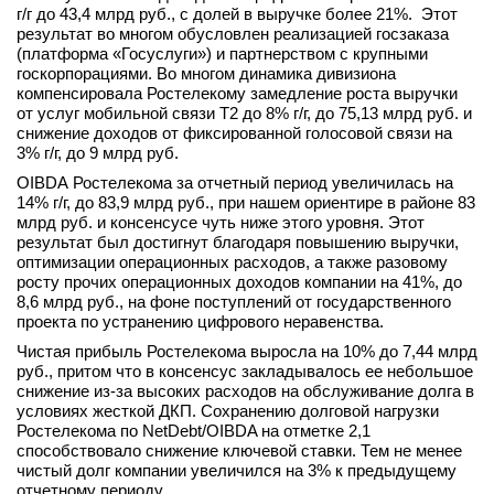
г/г до 43,4 млрд руб., с долей в выручке более 21%. Этот
вконтакте
результат во многом обусловлен реализацией госзаказа
телеграм
(платформа «Госуслуги») и партнерством с крупными
госкорпорациями. Во многом динамика дивизиона
компенсировала Ростелекому замедление роста выручки
Стать автором
от услуг мобильной связи Т2 до 8% г/г, до 75,13 млрд руб. и
снижение доходов от фиксированной голосовой связи на
Вход
3% г/г, до 9 млрд руб.
OIBDA Ростелекома за отчетный период увеличилась на
14% г/г, до 83,9 млрд руб., при нашем ориентире в районе 83
млрд руб. и консенсусе чуть ниже этого уровня. Этот
результат был достигнут благодаря повышению выручки,
оптимизации операционных расходов, а также разовому
росту прочих операционных доходов компании на 41%, до
8,6 млрд руб., на фоне поступлений от государственного
проекта по устранению цифрового неравенства.
Чистая прибыль Ростелекома выросла на 10% до 7,44 млрд
руб., притом что в консенсус закладывалось ее небольшое
снижение из-за высоких расходов на обслуживание долга в
условиях жесткой ДКП. Сохранению долговой нагрузки
Ростелекома по NetDebt/OIBDA на отметке 2,1
способствовало снижение ключевой ставки. Тем не менее
чистый долг компании увеличился на 3% к предыдущему
отчетному периоду.