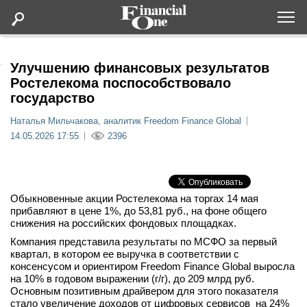
Оформить подписку
Улучшению финансовых результатов
Ростелекома поспособствовало
государство
Статьи
Наталья Мильчакова, аналитик Freedom Finance Global
14.05.2026 17:55
2396
Дайджесты
Lifestyle
Обыкновенные акции Ростелекома на торгах 14 мая
Мероприятия
прибавляют в цене 1%, до 53,81 руб., на фоне общего
снижения на российских фондовых площадках.
Компания представила результаты по МСФО за первый
Новости
квартал, в котором ее выручка в соответствии с
консенсусом и ориентиром Freedom Finance Global выросла
на 10% в годовом выражении (г/г), до 209 млрд руб.
Интервью
Основным позитивным драйвером для этого показателя
стало увеличение доходов от цифровых сервисов на 24%