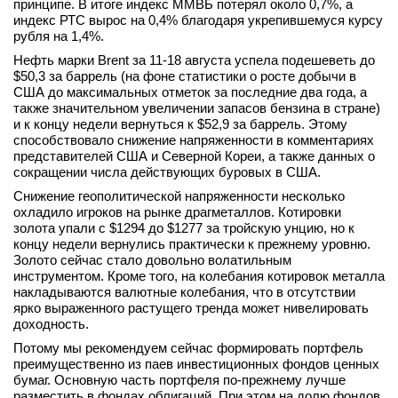
принципе. В итоге индекс ММВБ потерял около 0,7%, а
вконтакте
индекс РТС вырос на 0,4% благодаря укрепившемуся курсу
телеграм
рубля на 1,4%.
Нефть марки Brent за 11-18 августа успела подешеветь до
$50,3 за баррель (на фоне статистики о росте добычи в
Стать автором
США до максимальных отметок за последние два года, а
Вход
также значительном увеличении запасов бензина в стране)
и к концу недели вернуться к $52,9 за баррель. Этому
способствовало снижение напряженности в комментариях
представителей США и Северной Кореи, а также данных о
сокращении числа действующих буровых в США.
Снижение геополитической напряженности несколько
охладило игроков на рынке драгметаллов. Котировки
золота упали с $1294 до $1277 за тройскую унцию, но к
концу недели вернулись практически к прежнему уровню.
Золото сейчас стало довольно волатильным
инструментом. Кроме того, на колебания котировок металла
накладываются валютные колебания, что в отсутствии
ярко выраженного растущего тренда может нивелировать
доходность.
Потому мы рекомендуем сейчас формировать портфель
преимущественно из паев инвестиционных фондов ценных
бумаг. Основную часть портфеля по-прежнему лучше
разместить в фондах облигаций. При этом на долю фондов