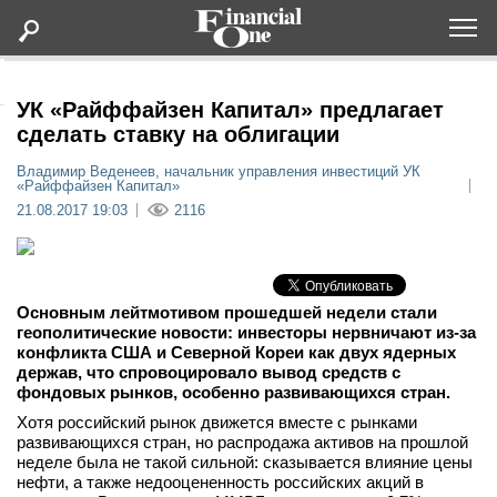
Оформить подписку
УК «Райффайзен Капитал» предлагает
сделать ставку на облигации
Статьи
Владимир Веденеев, начальник управления инвестиций УК
«Райффайзен Капитал»
21.08.2017 19:03
2116
Дайджесты
Lifestyle
Основным лейтмотивом прошедшей недели стали
геополитические новости: инвесторы нервничают из-за
Мероприятия
конфликта США и Северной Кореи как двух ядерных
держав, что спровоцировало вывод средств с
фондовых рынков, особенно развивающихся стран.
Новости
Хотя российский рынок движется вместе с рынками
развивающихся стран, но распродажа активов на прошлой
Интервью
неделе была не такой сильной: сказывается влияние цены
нефти, а также недооцененность российских акций в