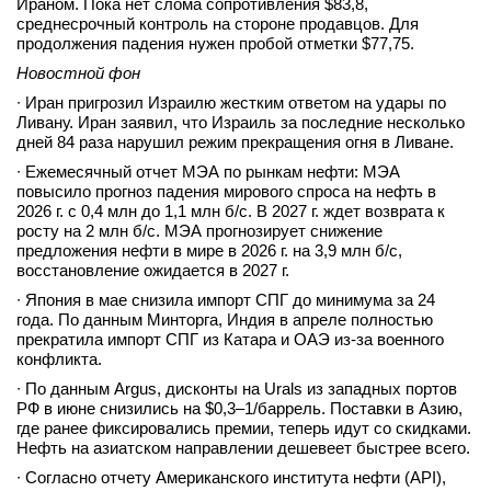
Ираном. Пока нет слома сопротивления $83,8,
среднесрочный контроль на стороне продавцов. Для
вконтакте
телеграм
продолжения падения нужен пробой отметки $77,75.
Новостной фон
Стать автором
∙ Иран пригрозил Израилю жестким ответом на удары по
Ливану. Иран заявил, что Израиль за последние несколько
Вход
дней 84 раза нарушил режим прекращения огня в Ливане.
∙ Ежемесячный отчет МЭА по рынкам нефти: МЭА
повысило прогноз падения мирового спроса на нефть в
2026 г. с 0,4 млн до 1,1 млн б/с. В 2027 г. ждет возврата к
росту на 2 млн б/с. МЭА прогнозирует снижение
предложения нефти в мире в 2026 г. на 3,9 млн б/с,
восстановление ожидается в 2027 г.
∙ Япония в мае снизила импорт СПГ до минимума за 24
года. По данным Минторга, Индия в апреле полностью
прекратила импорт СПГ из Катара и ОАЭ из-за военного
конфликта.
∙ По данным Argus, дисконты на Urals из западных портов
РФ в июне снизились на $0,3–1/баррель. Поставки в Азию,
где ранее фиксировались премии, теперь идут со скидками.
Нефть на азиатском направлении дешевеет быстрее всего.
∙ Согласно отчету Американского института нефти (API),