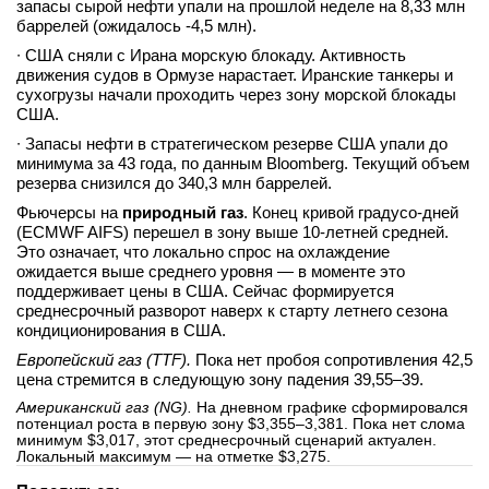
запасы сырой нефти упали на прошлой неделе на 8,33 млн
баррелей (ожидалось -4,5 млн).
∙ США сняли с Ирана морскую блокаду. Активность
движения судов в Ормузе нарастает. Иранские танкеры и
сухогрузы начали проходить через зону морской блокады
США.
∙ Запасы нефти в стратегическом резерве США упали до
минимума за 43 года, по данным Bloomberg. Текущий объем
резерва снизился до 340,3 млн баррелей.
Фьючерсы на
природный газ
. Конец кривой градусо-дней
(ECMWF AIFS) перешел в зону выше 10-летней средней.
Это означает, что локально спрос на охлаждение
ожидается выше среднего уровня — в моменте это
поддерживает цены в США. Сейчас формируется
среднесрочный разворот наверх к старту летнего сезона
кондиционирования в США.
Европейский газ (TTF).
Пока нет пробоя сопротивления 42,5
цена стремится в следующую зону падения 39,55–39.
Американский газ (NG).
На дневном графике сформировался
потенциал роста в первую зону $3,355–3,381. Пока нет слома
минимум $3,017, этот среднесрочный сценарий актуален.
Локальный максимум — на отметке $3,275.