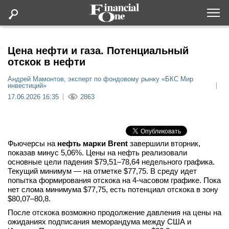
Оформить подписку
Цена нефти и газа. Потенциальный
отскок в нефти
Статьи
Андрей Мамонтов, эксперт по фондовому рынку «БКС Мир
инвестиций»
17.06.2026 16:35
2863
Дайджесты
Lifestyle
Фьючерсы на
нефть марки Brent
завершили вторник,
показав минус 5,06%. Цены на нефть реализовали
Мероприятия
основные цели падения $79,51–78,64 недельного графика.
Текущий минимум — на отметке $77,75. В среду идет
попытка формирования отскока на 4-часовом графике. Пока
Новости
нет слома минимума $77,75, есть потенциал отскока в зону
$80,07–80,8.
Интервью
После отскока возможно продолжение давления на цены на
ожиданиях подписания меморандума между США и