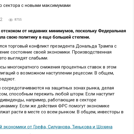
22
8755
 отскоком от недавних минимумов, поскольку Федеральная
ла свою политику в еще большей степени.
ился торговый конфликт президента Дональда Трампа с
нение состояние своей экономики. Производственная
вто выглядят слабыми.
сы многократного снижения процентных ставок в этом
блигаций о возможном наступлении рецессии. В общем,
радуют.
ы сосредотачиваются на защитных зонах рынка, делая
сом, способным пережить любой шторм. Если наступит
 дивиденды, например, работающие в секторе
динамику. Если же действия ФРС помогут экономике
лжат расти в месте со всем рынком. В общем, инвесторы в
й экономики от Грефа, Силуанова, Тинькова и Шохина