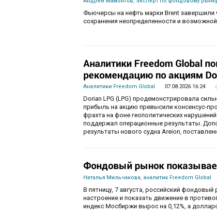
Андрей Мамонтов, эксперт по фондовому рынку
Фьючерсы на нефть марки Brent завершили 
сохранения неопределенности и возможной
Аналитики Freedom Global п
рекомендацию по акциям Do
Аналитики Freedom Global
07.08.2026 16:24
Dorian LPG (LPG) продемонстрировала силь
прибыль на акцию превысили консенсус-пр
фрахта на фоне геополитических нарушений
поддержал операционные результаты. Доп
результаты нового судна Areion, поставленн
Фондовый рынок показывае
Наталья Мильчакова, аналитик Freedom Global
В пятницу, 7 августа, российский фондовый
настроение и показать движение в противо
индекс Мосбиржи вырос на 0,12%, а долларо