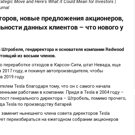
tegic Move and Here's What it Could Mean for Investors |
urnal
торов, новые предложения акционеров,
ьности данных клиентов – что нового у
 Штробеля, гендиректора и основателя компании Redwood
остоящий из восьми членов.
о переработке отходов в Карсон-Сити, штат Невада, еще
 2017 году, и покинул автопроизводителя, чтобы
в 2019 году.
телем Tesla благодаря тому, что он с самого начала
нными работами в компании. Придя в Tesla в 2004 году –
 пост генерального директора – Штробель, помимо прочего,
да Tesla по производству батарей.
 заменит нынешнего члена совета директоров Tesla
ует переизбираться на ежегодном собрании акционеров