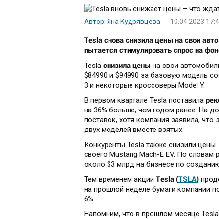
Автор: Яна Кудрявцева
10.04.2023 17:
Tesla снова снизила цены на свои ав
пытается стимулировать спрос на фон
снизила цены
Tesla
на свои автомобили
$84990 и $94990 за базовую модель со
3 и некоторые кроссоверы Model Y.
рек
В первом квартале Tesla поставила
на 36% больше, чем годом ранее. На до
поставок, хотя компания заявила, что 
двух моделей вместе взятых.
Конкуренты Tesla также снизили цены.
своего Mustang Mach-E EV. По словам 
около $3 млрд на бизнесе по создани
Tesla (
TSLA
)
Тем временем акции
продо
на прошлой неделе бумаги компании по
6%.
Напомним, что в прошлом месяце Tesla