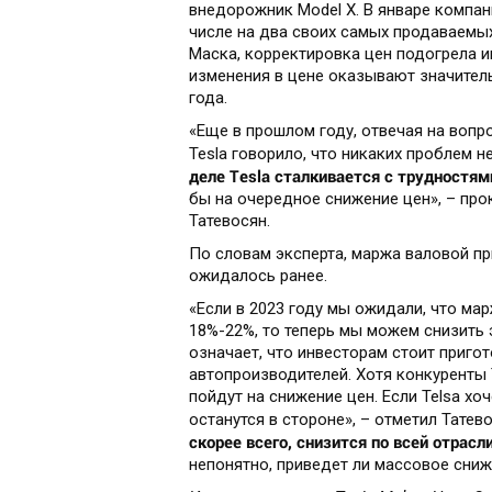
внедорожник Model X. В январе компан
числе на два своих самых продаваемы
Маска, корректировка цен подогрела и
изменения в цене оказывают значитель
года.
«Еще в прошлом году, отвечая на вопр
Tesla говорило, что никаких проблем н
деле
Tesla
сталкивается с трудностям
бы на очередное снижение цен», – пр
Татевосян.
По словам эксперта, маржа валовой при
ожидалось ранее.
«Если в 2023 году мы ожидали, что ма
18%-22%, то теперь мы можем снизить 
означает, что инвесторам стоит приго
автопроизводителей. Хотя конкуренты Te
пойдут на снижение цен. Если Telsa хо
останутся в стороне», – отметил Татев
скорее всего, снизится по всей отрас
непонятно, приведет ли массовое сниж