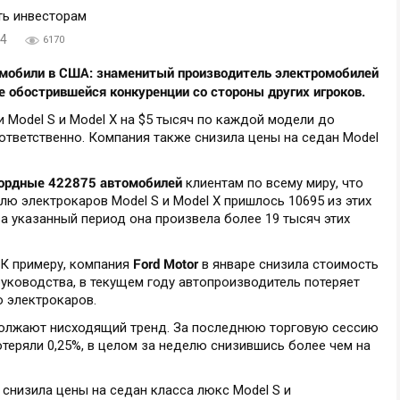
44
6170
томобили в США: знаменитый производитель электромобилей
е обострившейся конкуренции со стороны других игроков.
 Model S и Model X на $5 тысяч по каждой модели до
ответственно. Компания также снизила цены на седан Model
ордные 422875 автомобилей
клиентам по всему миру, что
лю электрокаров Model S и Model X пришлось 10695 из этих
за указанный период она произвела более 19 тысяч этих
Ford
Motor
 К примеру, компания
в январе снизила стоимость
руководства, в текущем году автопроизводитель потеряет
ю электрокаров.
лжают нисходящий тренд. За последнюю торговую сессию
теряли 0,25%, в целом за неделю снизившись более чем на
 снизила цены на седан класса люкс Model S и