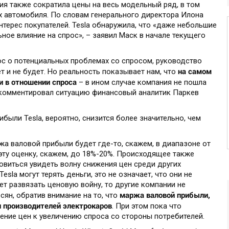
ия также сократила цены на весь модельный ряд, в том
х автомобиля. По словам генерального директора Илона
нтерес покупателей. Tesla обнаружила, что «даже небольшие
ное влияние на спрос», – заявил Маск в начале текущего
ос о потенциальных проблемах со спросом, руководство
на самом
ет и не будет. Но реальность показывает нам, что
и в отношении спроса
– в ином случае компания не пошла
окомментировал ситуацию финансовый аналитик Паркев
были Tesla, вероятно, снизится более значительно, чем
ржа валовой прибыли будет где-то, скажем, в диапазоне от
эту оценку, скажем, до 18%-20%. Происходящее также
товиться увидеть волну снижения цен среди других
sla могут терять деньги, это не означает, что они не
чет развязать ценовую войну, то другие компании не
маржа валовой прибыли,
осян, обратив внимание на то, что
ли производителей электрокаров
. При этом пока что
ение цен к увеличению спроса со стороны потребителей.