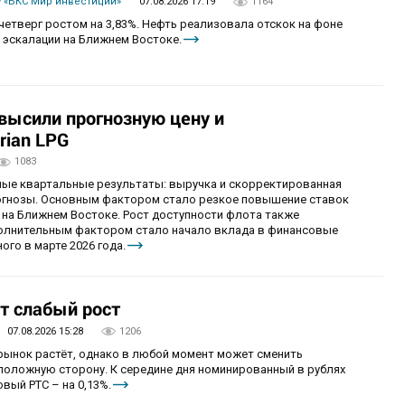
 «БКС Мир инвестиций»
07.08.2026 17:19
1164
четверг ростом на 3,83%. Нефть реализовала отскок на фоне
 эскалации на Ближнем Востоке.
овысили прогнозную цену и
rian LPG
1083
ные квартальные результаты: выручка и скорректированная
огнозы. Основным фактором стало резкое повышение ставок
 на Ближнем Востоке. Рост доступности флота также
олнительным фактором стало начало вклада в финансовые
ого в марте 2026 года.
т слабый рост
07.08.2026 15:28
1206
 рынок растёт, однако в любой момент может сменить
положную сторону. К середине дня номинированный в рублях
вый РТС – на 0,13%.