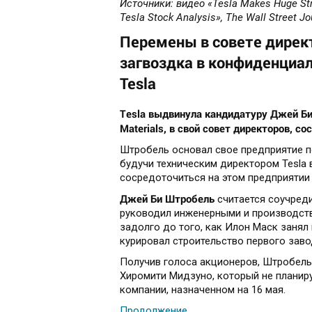
Источники
:
видео
«Tesla Makes Huge Stra
Tesla Stock Analysis», The Wall Street Jo
Перемены в совете дирек
загвоздка в конфиденциал
Tesla
Tesla выдвинула кандидатуру Джей Би
Materials, в свой совет директоров, с
Штробель основал свое предприятие п
будучи техническим директором Tesla в
сосредоточиться на этом предприятии 
Джей Би Штробель
считается соучреди
руководил инженерными и производстве
задолго до того, как Илон Маск занял
курировал строительство первого заво
Получив голоса акционеров, Штробель
Хиромити Мидзуно, который не планир
компании, назначенном на 16 мая.
Продолжение