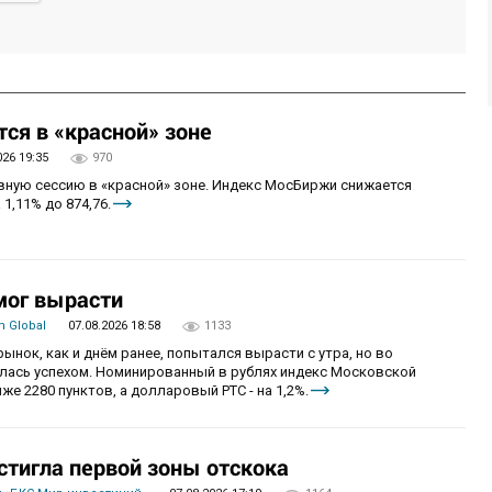
ся в «красной» зоне
026 19:35
970
овную сессию в «красной» зоне. Индекс МосБиржи снижается
 1,11% до 874,76.
мог вырасти
 Global
07.08.2026 18:58
1133
рынок, как и днём ранее, попытался вырасти с утра, но во
алась успехом. Номинированный в рублях индекс Московской
же 2280 пунктов, а долларовый РТС - на 1,2%.
стигла первой зоны отскока