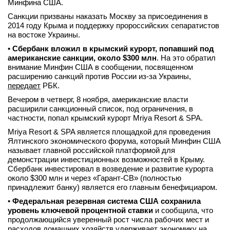
Минфина США.
вконтакте
Санкции призваны наказать Москву за присоединения в
телеграм
2014 году Крыма и поддержку пророссийских сепаратистов
на востоке Украины.
Стать автором
•
Сбербанк вложил в крымский курорт, попавший под
американские санкции, около $300 млн
. На это обратил
Вход
внимание Минфин США в сообщении, посвященном
расширению санкций против России из-за Украины,
передает
РБК.
Вечером в четверг, 8 ноября, американские власти
расширили санкционный список, под ограничения, в
частности, попал крымский курорт Mriya Resort & SPA.
Mriya Resort & SPA является площадкой для проведения
Ялтинского экономического форума, который Минфин США
называет главной российской платформой для
демонстрации инвестиционных возможностей в Крыму.
Сбербанк инвестировал в возведение и развитие курорта
около $300 млн и через «Гарант-СВ» (полностью
принадлежит банку) является его главным бенефициаром.
•
Федеральная резервная система США сохранила
уровень ключевой процентной ставки
и сообщила, что
продолжающийся уверенный рост числа рабочих мест и
расходов домашних хозяйств удерживает экономику на