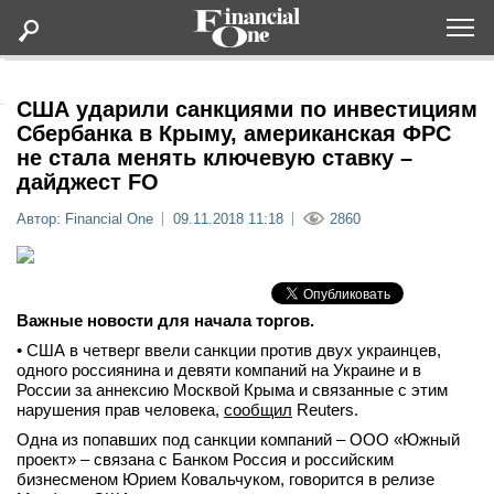
Оформить подписку
США ударили санкциями по инвестициям
Сбербанка в Крыму, американская ФРС
не стала менять ключевую ставку –
Статьи
дайджест FO
Автор: Financial One
09.11.2018 11:18
2860
Дайджесты
Lifestyle
Важные новости для начала торгов.
Мероприятия
• США в четверг ввели санкции против двух украинцев,
одного россиянина и девяти компаний на Украине и в
России за аннексию Москвой Крыма и связанные с этим
Новости
нарушения прав человека,
сообщил
Reuters.
Одна из попавших под санкции компаний – ООО «Южный
Интервью
проект» – связана с Банком Россия и российским
бизнесменом Юрием Ковальчуком, говорится в релизе