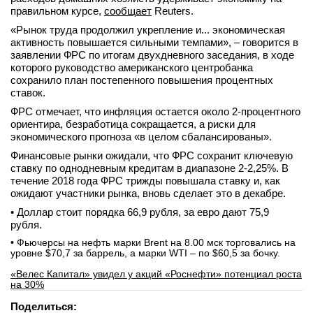
правильном курсе,
сообщает
Reuters.
«Рынок труда продолжил укрепление и... экономическая
активность повышается сильными темпами», – говорится в
заявлении ФРС по итогам двухдневного заседания, в ходе
которого руководство американского центробанка
сохранило план постепенного повышения процентных
ставок.
ФРС отмечает, что инфляция остается около 2-процентного
ориентира, безработица сокращается, а риски для
экономического прогноза «в целом сбалансированы».
Финансовые рынки ожидали, что ФРС сохранит ключевую
ставку по однодневным кредитам в диапазоне 2-2,25%. В
течение 2018 года ФРС трижды повышала ставку и, как
ожидают участники рынка, вновь сделает это в декабре.
• Доллар стоит порядка 66,9 рубля, за евро дают 75,9
рубля.
• Фьючерсы на нефть марки Brent на 8.00 мск торговались на
уровне $70,7 за баррель, а марки WTI – по $60,5 за бочку.
«Велес Капитал» увидел у акций «Роснефти» потенциал роста
на 30%
Поделиться: