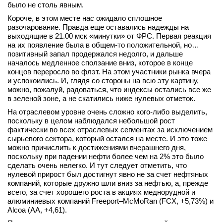
было не столь явным.
вконтакте
Короче, в этом месте нас ожидало сплошное
телеграм
разочарование. Правда еще оставались надежды на
выходящие в 21.00 мск «минутки» от ФРС. Первая реакция
Стать автором
на их появление была в общем-то положительной, но…
позитивный запал продержался недолго, и дальше
Вход
началось медленное сползание вниз, которое в конце
концов переросло во флэт. На этом участники рынка вчера
и успокоились. И, глядя со стороны на всю эту картину,
можно, пожалуй, радоваться, что индексы остались все же
в зеленой зоне, а не скатились ниже нулевых отметок.
На отраслевом уровне очень сложно кого-либо выделить,
поскольку в целом наблюдался небольшой рост
фактически во всех отраслевых сегментах за исключением
сырьевого сектора, который остался на месте. И это тоже
можно причислить к достижениями вчерашнего дня,
поскольку при падении нефти более чем на 2% это было
сделать очень нелегко. И тут следует отметить, что
нулевой прирост был достигнут явно не за счет нефтяных
компаний, которые дружно шли вниз за нефтью, а, прежде
всего, за счет хорошего роста в акциях меднорудной и
алюминиевых компаний Freeport–McMoRan (FCX, +5,73%) и
Alcoa (AA, +4,61).