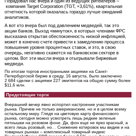
Порадовал нас вчера и один из ведущих ритейлеров –
компания Target Corporation (TGT, +3,61%), квартальная
отчетность которой оказалась гораздо лучше ожиданий
аналитиков.
А вот кто вчера был под давлением медведей, так это
акции банков. Выход «минуток», в которых членами ФРС
высказана открытая обеспокоенность низкой инфляцией,
может в конечно счете привести к замедлению процесса
повышения уровня процентных ставок, и это, в свою
очередь, негативно скажется на банковском секторе в
целом. Вот эти мысли вчера и отыгрывали биржевые
медведи.
По итогам торгов иностранными акциями на Санкт-
Петербургской бирже в среду, 16 августа, было заключено
2 684 сделки с акциями 227 эмитентов на общую сумму более
$11,6 млн.
Предстоящие торги
Вчерашний вечер явно испортил настроение участникам
рынка. Причем не только американским, но и в целом всему
остальному миру. Глядя на цветовую карту финансового
рынка, сегодня можно усмотреть лишь редкие зеленые
пятнышки на розовом фоне. Да, фон еще не ярко красный, а
всего лишь розовый, но… Снижение котировок мы видим и на
товарных рынках – комплексный товарный индекс