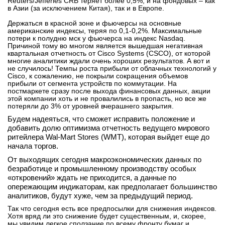
Reuters/Jefferies CRB теряет более 0,5%, и на фондовых – как
в Азии (за исключением Китая), так и в Европе.
Держаться в красной зоне и фьючерсы на основные
американские индексы, теряя по 0,1-0,2%. Максимальные
потери к полудню мск у фьючерса на индекс Nasdaq.
Причиной тому во многом является вышедшая негативная
квартальная отчетность от Cisco Systems (CSCO), от которой
многие аналитики ждали очень хороших результатов. А вот и
не случилось! Темпы роста прибыли от облачных технологий у
Cisco, к сожалению, не покрыли сокращения объемов
прибыли от сегмента устройств по коммутации. На
постмаркете сразу после выхода финансовых данных, акции
этой компании хоть и не провалились в пропасть, но все же
потеряли до 3% от уровней вчерашнего закрытия.
Будем надеяться, что сможет исправить положение и
добавить долю оптимизма отчетность ведущего мирового
ритейлера Wal-Mart Stores (WMT), которая выйдет еще до
начала торгов.
От выходящих сегодня макроэкономических данных по
безработице и промышленному производству особых
«откровений» ждать не приходится, а данные по
опережающим индикаторам, как предполагает большинство
аналитиков, будут хуже, чем за предыдущий период.
Так что сегодня есть все предпосылки для снижения индексов.
Хотя вряд ли это снижение будет существенным, и, скорее,
мы увидим легкое сползание по всему фронту бумаг и