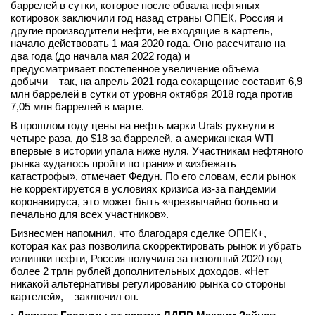
баррелей в сутки, которое после обвала нефтяных
котировок заключили год назад страны ОПЕК, Россия и
другие производители нефти, не входящие в картель,
начало действовать 1 мая 2020 года. Оно рассчитано на
два года (до начала мая 2022 года) и
предусматривает постепенное увеличение объема
добычи – так, на апрель 2021 года сокарщение составит 6,9
млн баррелей в сутки от уровня октября 2018 года против
7,05 млн баррелей в марте.
В прошлом году цены на нефть марки Urals рухнули в
четыре раза, до $18 за баррелей, а американская WTI
впервые в истории упала ниже нуля. Участникам нефтяного
рынка «удалось пройти по грани» и «избежать
катастрофы», отмечает Федун. По его словам, если рынок
не корректируется в условиях кризиса из-за пандемии
коронавируса, это может быть «чрезвычайно больно и
печально для всех участников».
Бизнесмен напомнил, что благодаря сделке ОПЕК+,
которая как раз позволила скорректировать рынок и убрать
излишки нефти, Россия получила за неполный 2020 год
более 2 трлн рублей дополнительных доходов. «Нет
никакой альтернативы регулированию рынка со стороны
картелей», – заключил он.