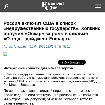
Оформить подписку
Россия включит США в список
«недружественных государств», Хопкинс
получил «Оскар» за роль в фильме
Статьи
«Отец» – дайджест Fomag.ru
Автор: fomag.ru
26.04.2021 12:01
5591
Дайджесты
Lifestyle
Интересные новости для начала торгов.
Мероприятия
• Список «недружественных государств», которым запретят
брать на работу в дипмиссиях россиян, составляется, в него
включат США, сообщила официальный представитель МИД
Новости
РФ Мария Захарова.
По ее словам, окончательный перечень станет известен
после издания соответствующего распоряжения кабинета
Интервью
министров. Сам документ, отметила Захарова, готовят
разные ведомства.