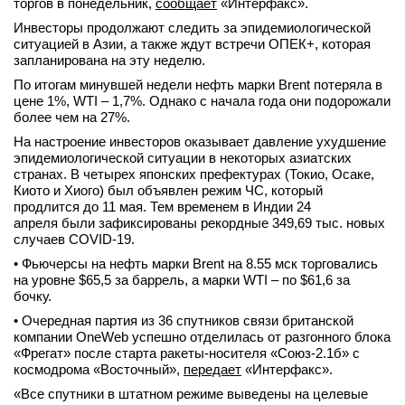
торгов в понедельник,
сообщает
«Интерфакс».
Инвесторы продолжают следить за эпидемиологической
ситуацией в Азии, а также ждут встречи ОПЕК+, которая
запланирована на эту неделю.
По итогам минувшей недели нефть марки Brent потеряла в
цене 1%, WTI – 1,7%. Однако с начала года они подорожали
более чем на 27%.
На настроение инвесторов оказывает давление ухудшение
эпидемиологической ситуации в некоторых азиатских
странах. В четырех японских префектурах (Токио, Осаке,
Киото и Хиого) был объявлен режим ЧС, который
продлится до 11 мая. Тем временем в Индии 24
апреля были зафиксированы рекордные 349,69 тыс. новых
случаев COVID-19.
• Фьючерсы на нефть марки Brent на 8.55 мск торговались
на уровне $65,5 за баррель, а марки WTI – по $61,6 за
бочку.
• Очередная партия из 36 спутников связи британской
компании OneWeb успешно отделилась от разгонного блока
«Фрегат» после старта ракеты-носителя «Союз-2.1б» с
космодрома «Восточный»,
передает
«Интерфакс».
«Все спутники в штатном режиме выведены на целевые