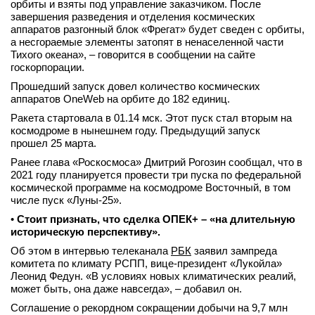
орбиты и взяты под управление заказчиком. После
завершения разведения и отделения космических
аппаратов разгонный блок «Фрегат» будет сведен с орбиты,
а несгораемые элементы затопят в ненаселенной части
Тихого океана», – говорится в сообщении на сайте
госкорпорации.
Прошедший запуск довел количество космических
аппаратов OneWeb на орбите до 182 единиц.
Ракета стартовала в 01.14 мск. Этот пуск стал вторым на
космодроме в нынешнем году. Предыдущий запуск
прошел 25 марта.
Ранее глава «Роскосмоса» Дмитрий Рогозин сообщал, что в
2021 году планируется провести три пуска по федеральной
космической программе на космодроме Восточный, в том
числе пуск «Луны-25».
•
Стоит признать, что сделка ОПЕК+ – «на длительную
историческую перспективу».
Об этом в интервью телеканала
РБК
заявил зампреда
комитета по климату РСПП, вице-президент «Лукойла»
Леонид Федун. «В условиях новых климатических реалий,
может быть, она даже навсегда», – добавил он.
Соглашение о рекордном сокращении добычи на 9,7 млн