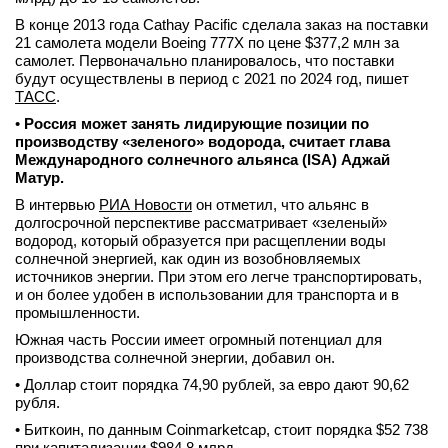
В конце 2013 года Cathay Pacific сделала заказ на поставки
21 самолета модели Boeing 777X по цене $377,2 млн за
самолет. Первоначально планировалось, что поставки
будут осуществлены в период с 2021 по 2024 год, пишет
ТАСС
.
•
Россия может занять лидирующие позиции по
производству «зеленого» водорода, считает глава
Международного солнечного альянса (ISA) Аджай
Матур.
В интервью
РИА Новости
он отметил, что альянс в
долгосрочной перспективе рассматривает «зеленый»
водород, который образуется при расщеплении воды
солнечной энергией, как один из возобновляемых
источников энергии. При этом его легче транспортировать,
и он более удобен в использовании для транспорта и в
промышленности.
Южная часть России имеет огромный потенциал для
производства солнечной энергии, добавил он.
• Доллар стоит порядка 74,90 рублей, за евро дают 90,62
рубля.
• Биткоин, по данным Coinmarketcap, стоит порядка $52 738
при капитализации $984,8 млрд.