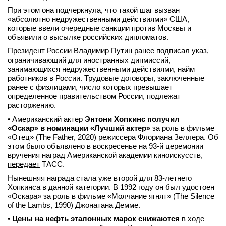
При этом она подчеркнула, что такой шаг вызван
вконтакте
телеграм
«абсолютно недружественными действиями» США,
которые ввели очередные санкции против Москвы и
объявили о высылке российских дипломатов.
Стать автором
Президент России Владимир Путин ранее подписал указ,
ограничивающий для иностранных дипмиссий,
Вход
занимающихся недружественными действиями, найм
работников в России. Трудовые договоры, заключенные
ранее с физлицами, число которых превышает
определенное правительством России, подлежат
расторжению.
• Американский актер
Энтони Хопкинс получил
«Оскар» в номинации «Лучший актер»
за роль в фильме
«Отец» (The Father, 2020) режиссера Флориана Зеллера. Об
этом было объявлено в воскресенье на 93-й церемонии
вручения наград Американской академии киноискусств,
передает
ТАСС.
Нынешняя награда стала уже второй для 83-летнего
Хопкинса в данной категории. В 1992 году он был удостоен
«Оскара» за роль в фильме «Молчание ягнят» (The Silence
of the Lambs, 1990) Джонатана Демме.
•
Цены на нефть эталонных марок снижаются
в ходе