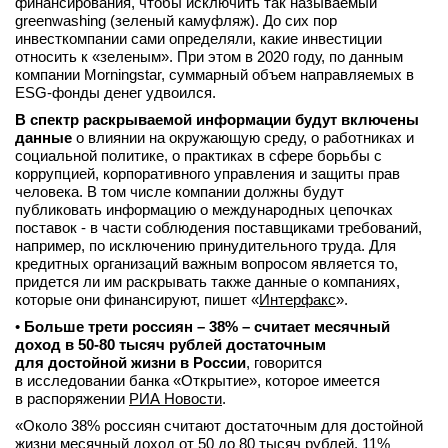
финансирования, чтобы исключить так называемый
greenwashing (зеленый камуфляж). До сих пор
инвесткомпании сами определяли, какие инвестиции
относить к «зеленым». При этом в 2020 году, по данным
компании Morningstar, суммарный объем направляемых в
ESG-фонды денег удвоился.
В спектр раскрываемой информации будут включены
данные
о влиянии на окружающую среду, о работниках и
социальной политике, о практиках в сфере борьбы с
коррупцией, корпоративного управления и защиты прав
человека. В том числе компании должны будут
публиковать информацию о международных цепочках
поставок - в части соблюдения поставщиками требований,
например, по исключению принудительного труда. Для
кредитных организаций важным вопросом является то,
придется ли им раскрывать также данные о компаниях,
которые они финансируют, пишет «
Интерфакс
».
•
Больше трети россиян – 38% – считает месячный
доход в 50-80 тысяч рублей достаточным
для достойной жизни в России
, говорится
в исследовании банка «Открытие», которое имеется
в распоряжении
РИА Новости
.
«Около 38% россиян считают достаточным для достойной
жизни месячный доход от 50 до 80 тысяч рублей, 11%