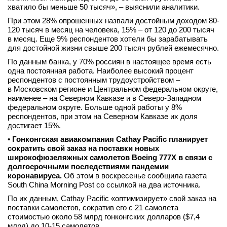
хватило бы меньше 50 тысяч», – выяснили аналитики.
При этом 28% опрошенных назвали достойным доходом 80-
120 тысяч в месяц на человека, 15% – от 120 до 200 тысяч
в месяц. Еще 9% респондентов хотели бы зарабатывать
для достойной жизни свыше 200 тысяч рублей ежемесячно.
По данным банка, у 70% россиян в настоящее время есть
одна постоянная работа. Наиболее высокий процент
респондентов с постоянным трудоустройством –
в Московском регионе и Центральном федеральном округе,
наименее – на Северном Кавказе и в Северо-Западном
федеральном округе. Больше одной работы у 8%
респондентов, при этом на Северном Кавказе их доля
достигает 15%.
•
Гонконгская авиакомпания Cathay Pacific планирует
сократить свой заказ на поставки новых
широкофюзеляжных самолетов Boeing 777X в связи с
долгосрочными последствиями пандемии
коронавируса.
Об этом в воскресенье сообщила газета
South China Morning Post со ссылкой на два источника.
По их данным, Cathay Pacific «оптимизирует» свой заказ на
поставки самолетов, сократив его с 21 самолета
стоимостью около 58 млрд гонконгских долларов ($7,4
млрд) до 10-15 самолетов.