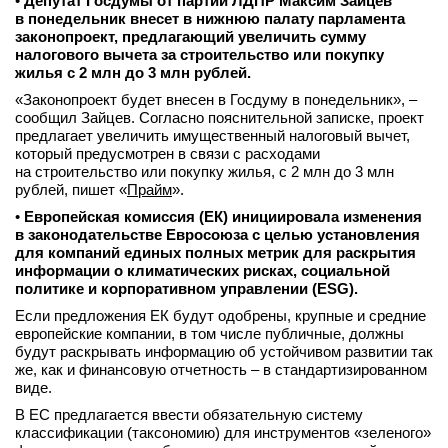
•
Депутат Госдумы от партии ЛДПР Максим Зайцев
в понедельник внесет в нижнюю палату парламента
законопроект, предлагающий увеличить сумму
налогового вычета за строительство или покупку
жилья с 2 млн до 3 млн рублей.
«Законопроект будет внесен в Госдуму в понедельник», –
сообщил Зайцев. Согласно пояснительной записке, проект
предлагает увеличить имущественный налоговый вычет,
который предусмотрен в связи с расходами
на строительство или покупку жилья, с 2 млн до 3 млн
рублей, пишет «
Прайм
».
•
Европейская комиссия (ЕК) инициировала изменения
в законодательстве Евросоюза с целью установления
для компаний единых полных метрик для раскрытия
информации о климатических рисках, социальной
политике и корпоративном управлении (ESG).
Если предложения ЕК будут одобрены, крупные и средние
европейские компании, в том числе публичные, должны
будут раскрывать информацию об устойчивом развитии так
же, как и финансовую отчетность – в стандартизированном
виде.
В ЕС предлагается ввести обязательную систему
классификации (таксономию) для инструментов «зеленого»