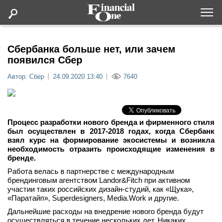
Оформить подписку
Сбербанка больше нет, или зачем
появился Сбер
Статьи
Автор: Сбер
24.09.2020 13:40
7640
Дайджесты
Процесс разработки нового бренда и фирменного стиля
Lifestyle
был осуществлен в 2017-2018 годах, когда Сбербанк
взял курс на формирование экосистемы и возникла
необходимость отразить происходящие изменения в
Мероприятия
бренде.
Работа велась в партнерстве с международным
Новости
брендинговым агентством Landor&Fitch при активном
участии таких российских дизайн-студий, как «Щука»,
«Паратайп», Superdesigners, Media.Work и другие.
Интервью
Дальнейшие расходы на внедрение нового бренда будут
осуществляться в течение нескольких лет. Никаких