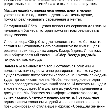
радикальных инвестиций на эти цели не планируется.
вконтакте
телеграм
Миссия нашей компании неизменна: давать людям
уверенность и надежность, делать их жизнь лучше,
помогая реализовывать стремления и мечты.
Стать автором
Сегодняшний Сбер – целая вселенная сервисов для жизни
Вход
человека и бизнеса, которая помогает нам реализовать
нашу миссию.
И, если вчера Сбер был для человека только банком, то
сегодня мы становимся его помощником по жизни – для
решения всех насущных задач. Каждый день. И поэтому
наш общеизвестный слоган –
«Сбер.Всегда рядом!»
–
актуален, как никогда.
Зачем мы меняемся?
Чтобы оставаться близким и
полезным, нам недостаточно реагировать только на уже
существующие потребности человека. Мы хотим приходить
туда, где возникают новые. Чтобы неочевидное сегодня
стало повседневной привычкой завтра. И поэтому мы идём
в новые индустрии. Мы делаем их удобнее, привычнее и
доступнее. Мы боремся за комфорт каждого человека,
успех каждого бизнеса – нашего клиента. Поэтому, еще
одним нашим слоганом и одной из основ нашего нового
позиционирования стала еще и фраза:
«Сбер.Для жизни»
.