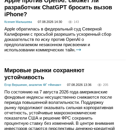
Apple против OpenAI: сможет ли
разработчик ChatGPT бросить вызов
iPhone?
Ксения Малышева
07.08.2026 14:30
143
Apple обратилась в федеральный суд Северной
Калифорнии с просьбой разрешить ускоренный сбор
доказательств по иску против OpenAI о
предполагаемом незаконном присвоении и
использовании коммерческих тайн.
Мировые рынки сохраняют
устойчивость
Егор Вершинин, аналитик ФГ «Финам»
07.08.2026 13:36
205
По состоянию на 7 августа 2026 года американские
фондовые индексы несущественно снижаются после
периода повышенной волатильности. Поддержку
рынку продолжают оказывать сильная корпоративная
отчетность, устойчивые макроэкономические
показатели США и решение ФРС сохранить
процентную ставку без изменений. В центре внимания
инвесторов остаются перспективы денежно-кредитной