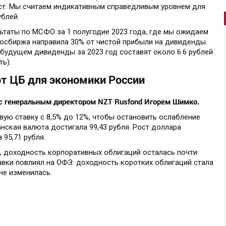
т. Мы считаем индикативным справедливым уровнем для
блей.
ьтаты по МСФО за 1 полугодие 2023 года, где мы ожидаем
Мосбиржа направила 30% от чистой прибыли на дивиденды.
 будущем дивиденды за 2023 год составят около 6.6 рублей
ь).
от ЦБ для экономики России
 с генеральным директором NZT Rusfond Игорем Шимко.
вую ставку с 8,5% до 12%, чтобы остановить ослабление
анская валюта достигала 99,43 рубля. Рост доллара
 95,71 рубля.
, доходность корпоративных облигаций осталась почти
авки повлиял на ОФЗ: доходность коротких облигаций стала
не изменилась.