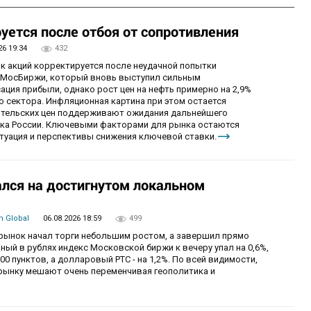
уется после отбоя от сопротивления
26 19:34
432
ок акций корректируется после неудачной попытки
у МосБиржи, который вновь выступил сильным
ция прибыли, однако рост цен на нефть примерно на 2,9%
 сектора. Инфляционная картина при этом остается
бительских цен поддерживают ожидания дальнейшего
нка России. Ключевыми факторами для рынка остаются
итуация и перспективы снижения ключевой ставки.
лся на достигнутом локальном
 Global
06.08.2026 18:59
499
й рынок начал торги небольшим ростом, а завершил прямо
й в рублях индекс Московской биржи к вечеру упал на 0,6%,
0 пунктов, а долларовый РТС - на 1,2%. По всей видимости,
рынку мешают очень переменчивая геополитика и