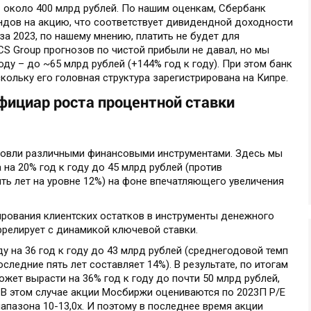
 - около 400 млрд рублей. По нашим оценкам, Сбербанк
ндов на акцию, что соответствует дивидендной доходности
за 2023, по нашему мнению, платить не будет для
S Group прогнозов по чистой прибыли не давал, но мы
оду – до ~65 млрд рублей (+144% год к году). При этом банк
кольку его головная структура зарегистрирована на Кипре.
ициар роста процентной ставки
говли различными финансовыми инструментами. Здесь мы
 на 20% год к году до 45 млрд рублей (против
ть лет на уровне 12%) на фоне впечатляющего увеличения
ирования клиентских остатков в инструменты денежного
ррелирует с динамикой ключевой ставки.
у на 36 год к году до 43 млрд рублей (среднегодовой темп
ледние пять лет составляет 14%). В результате, по итогам
жет вырасти на 36% год к году до почти 50 млрд рублей,
 В этом случае акции Мосбиржи оцениваются по 2023П P/E
апазона 10-13,0х. И поэтому в последнее время акции