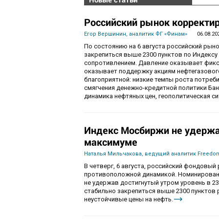
Российский рынок корректир
Егор Вершинин, аналитик ФГ «Финам»
06.08.20
По состоянию на 6 августа российский рын
закрепиться выше 2300 пунктов по Индекс
сопротивлением. Давление оказывает фикса
оказывает поддержку акциям нефтегазового
благоприятной: низкие темпы роста потре
смягчения денежно-кредитной политики Ба
динамика нефтяных цен, геополитическая с
Индекс Мосбиржи не удержа
максимуме
Наталья Мильчакова, ведущий аналитик Freedom
В четверг, 6 августа, российский фондовы
противоположной динамикой. Номинированны
не удержав достигнутый утром уровень в 230
стабильно закрепиться выше 2300 пунктов 
неустойчивые цены на нефть.