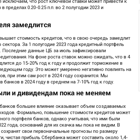
не исключаем, что рост ключевой ставки может привести к
 пределах 0.20-0.25 п.п. во 2 полугодии 2023 и
феля замедлится
вышает стоимость кредитов, что в свою очередь замедлит
 сектора. За 1 полугодие 2023 года кредитный портфель
7%. Последние данные ЦБ за июль зафиксировали
едитования. На фоне роста ставок можно ожидать, что в 4
длится до 15-20% год к году и продолжит торможение в
ледующем году. Это может умеренно негативно повлиять на
в, при этим сам рост в 2024 году сохранится. Мы
банков в 2024 году в среднем на 7-10% год к году.
ыли и дивидендам пока не меняем
 банков большее влияние оказывает объем создаваемых
оходов. Формально, повышение стоимости кредитов может
ного портфеля банков, однако учитывая, что ими были
22 года, оснований для их скачка мы пока не видим. В
и сохранят свои первоначальные прогнозы по размеру
ти, чистая прибыль Сбербанка может составить около 1,4-