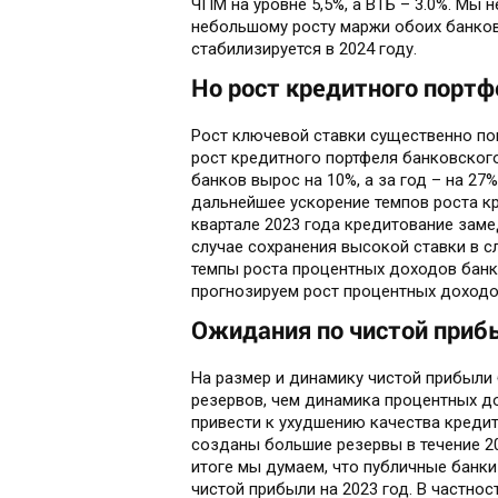
ЧПМ на уровне 5,5%, а ВТБ – 3.0%. Мы 
небольшому росту маржи обоих банков в
стабилизируется в 2024 году.
Но рост кредитного порт
Рост ключевой ставки существенно по
рост кредитного портфеля банковского
банков вырос на 10%, а за год – на 2
дальнейшее ускорение темпов роста кр
квартале 2023 года кредитование заме
случае сохранения высокой ставки в с
темпы роста процентных доходов банко
прогнозируем рост процентных доходов 
Ожидания по чистой приб
На размер и динамику чистой прибыли
резервов, чем динамика процентных д
привести к ухудшению качества кредит
созданы большие резервы в течение 20
итоге мы думаем, что публичные банк
чистой прибыли на 2023 год. В частнос