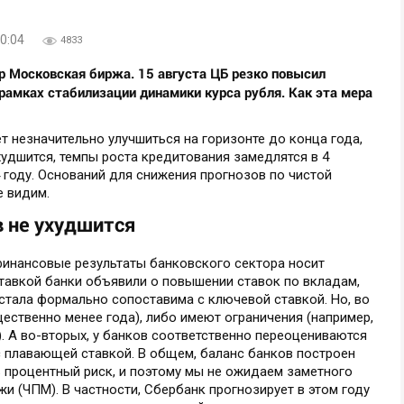
0:04
4833
 Московская биржа. 15 августа ЦБ резко повысил
 рамках стабилизации динамики курса рубля. Как эта мера
 незначительно улучшиться на горизонте до конца года,
худшится, темпы роста кредитования замедлятся в 4
4 году. Оснований для снижения прогнозов по чистой
е видим.
 не ухудшится
финансовые результаты банковского сектора носит
ставкой банки объявили о повышении ставок по вкладам,
стала формально сопоставима с ключевой ставкой. Но, во
щественно менее года), либо имеют ограничения (например,
. А во-вторых, у банков соответственно переоцениваются
с плавающей ставкой. В общем, баланс банков построен
 процентный риск, и поэтому мы не ожидаем заметного
и (ЧПМ). В частности, Сбербанк прогнозирует в этом году