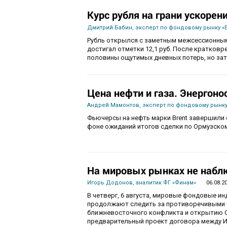
Курс рубля на грани ускорен
Дмитрий Бабин, эксперт по фондовому рынку «
Рубль открылся с заметным межсессионным
достигал отметки 12,1 руб. После кратков
половины ощутимых дневных потерь, но зат
Цена нефти и газа. Энергоно
Андрей Мамонтов, эксперт по фондовому рынку
Фьючерсы на нефть марки Brent завершили с
фоне ожиданий итогов сделки по Ормузско
На мировых рынках не набл
Игорь Додонов, аналитик ФГ «Финам»
06.08.2
В четверг, 6 августа, мировые фондовые и
продолжают следить за противоречивыми 
ближневосточного конфликта и открытию О
предварительный проект договора между И