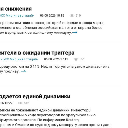
ия снижения
БКС Мир инвестиций»
06.08.2026 18:15
519
 разрывом вниз к юаню, который впервые с конца марта
ременного ослабления российская валюта отыграла более
ем вернулась к сегодняшнему минимуму.
сители в ожидании триггера
 «БКС Мир инвестиций»
06.08.2026 17:19
551
реду ростом на 0,11%. Нефть торгуется в узком диапазоне на
му проливу.
юдается единой динамики
026 16:27
542
ндексы не показывают единой динамики. Инвесторы
сообщениями о ходе переговоров по урегулированию
рмузского пролива. По информации Reuters,
раном и Оманом по судоходному маршруту через пролив дает