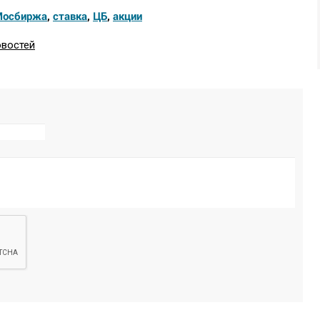
Мосбиржа
,
ставка
,
ЦБ
,
акции
овостей