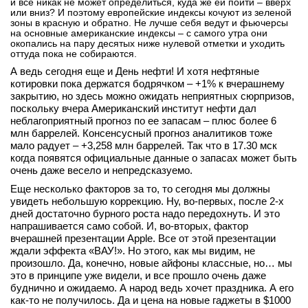
и все никак не может определиться, куда же ей пойти – вверх
или вниз? И поэтому европейские индексы кочуют из зеленой
зоны в красную и обратно. Не лучше себя ведут и фьючерсы
на основные американские индексы – с самого утра они
окопались на пару десятых ниже нулевой отметки и уходить
оттуда пока не собираются.
А ведь сегодня еще и День нефти! И хотя нефтяные
котировки пока держатся бодрячком – +1% к вчерашнему
закрытию, но здесь можно ожидать неприятных сюрпризов,
поскольку вчера Американский институт нефти дал
неблагоприятный прогноз по ее запасам – плюс более 6
млн баррелей. Консенсусный прогноз аналитиков тоже
мало радует – +3,258 млн баррелей. Так что в 17.30 мск
когда появятся официальные данные о запасах может быть
очень даже весело и непредсказуемо.
Еще несколько факторов за то, то сегодня мы должны
увидеть небольшую коррекцию. Ну, во-первых, после 2-х
дней достаточно бурного роста надо передохнуть. И это
напрашивается само собой. И, во-вторых, фактор
вчерашней презентации Apple. Все от этой презентации
ждали эффекта «ВАУ!». Но этого, как мы видим, не
произошло. Да, конечно, новые айфоны классные, но… мы
это в принципе уже видели, и все прошло очень даже
буднично и ожидаемо. А народ ведь хочет праздника. А его
как-то не получилось. Да и цена на новые гаджеты в $1000