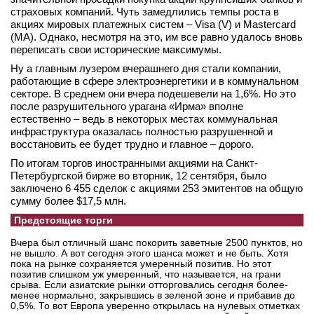
страховых компаний. Чуть замедлились темпы роста в
акциях мировых платежных систем – Visa (V) и Mastercard
(MA). Однако, несмотря на это, им все равно удалось вновь
переписать свои исторические максимумы.
Ну а главным лузером вчерашнего дня стали компании,
работающие в сфере электроэнергетики и в коммунальном
секторе. В среднем они вчера подешевели на 1,6%. Но это
после разрушительного урагана «Ирма» вполне
естественно – ведь в некоторых местах коммунальная
инфраструктура оказалась полностью разрушенной и
восстановить ее будет трудно и главное – дорого.
По итогам торгов иностранными акциями на Санкт-
Петербургской бирже во вторник, 12 сентября, было
заключено 6 455 сделок с акциями 253 эмитентов на общую
сумму более $17,5 млн.
Предстоящие торги
Вчера был отличный шанс покорить заветные 2500 пунктов, но
не вышло. А вот сегодня этого шанса может и не быть. Хотя
пока на рынке сохраняется умеренный позитив. Но этот
позитив слишком уж умеренный, что называется, на грани
срыва. Если азиатские рынки отторговались сегодня более-
менее нормально, закрывшись в зеленой зоне и прибавив до
0,5%. То вот Европа уверенно открылась на нулевых отметках