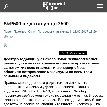
Оформить подписку
S&P500 не дотянул до 2500
Павел Пахомов, Санкт-Петербургская биржа
13.09.2017 18:29
Статьи
1032
Дайджесты
Десятую годовщину с начала новой технологической
Lifestyle
революции участники рынка встретили праздничным
салютом «из всех стволов» и в очередной раз
обновили исторические максимумы по всем трем
Мероприятия
основным индексам.
Правда, справедливости ради стоит отметить, что
Новости
абсолютный максимум удалось переписать только
индексам S&P500 и DJIA-30, а вот индекс Nasdaq
переписал свой рекорд только по закрытию рынка. И все же
Интервью
главного события не случилось. Все ожидали и тому были
достаточно веские основания, что индекс широкого рынка