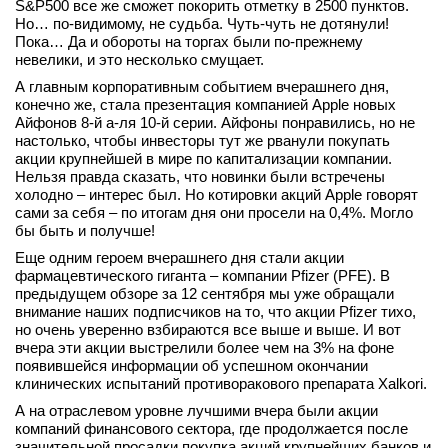
S&P500 все же сможет покорить отметку в 2500 пунктов.
вконтакте
Но… по-видимому, не судьба. Чуть-чуть не дотянули!
телеграм
Пока… Да и обороты на торгах были по-прежнему
невелики, и это несколько смущает.
А главным корпоративным событием вчерашнего дня,
Стать автором
конечно же, стала презентация компанией Apple новых
Вход
Айфонов 8-й а-ля 10-й серии. Айфоны понравились, но не
настолько, чтобы инвесторы тут же рванули покупать
акции крупнейшей в мире по капитализации компании.
Нельзя правда сказать, что новинки были встречены
холодно – интерес был. Но котировки акций Apple говорят
сами за себя – по итогам дня они просели на 0,4%. Могло
бы быть и получше!
Еще одним героем вчерашнего дня стали акции
фармацевтического гиганта – компании Pfizer (PFE). В
предыдущем обзоре за 12 сентября мы уже обращали
внимание наших подписчиков на то, что акции Pfizer тихо,
но очень уверенно взбираются все выше и выше. И вот
вчера эти акции выстрелили более чем на 3% на фоне
появившейся информации об успешном окончании
клинических испытаний противоракового препарата Xalkori.
А на отраслевом уровне лучшими вчера были акции
компаний финансового сектора, где продолжается после
значительной просадки покупка акций крупнейших банков и