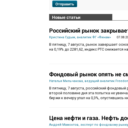
Отправить
Новые статьи
Российский рынок закрывает
Кристина Гудым, аналитик ФГ «Финам»
07.08.2
В пятницу, 7 августа, рынок завершает осн
на 0,19% до 2281,62, индекс РТС снижается на
Фондовый рынок опять не с
Наталья Мильчакова, ведущий аналитик Freedom
В пятницу, 7 августа, российский фондовый 
второй половине дня эта попытка не увенч
биржи к вечеру упал на 0,3%, опустившись ни
Цена нефти и газа. Нефть до
Андрей Мамонтов, эксперт по фондовому рынку