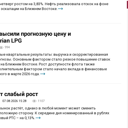
четверг ростом на 3,83%. Нефть реализовала отскок на фоне
 эскалации на Ближнем Востоке.
овысили прогнозную цену и
rian LPG
994
ные квартальные результаты: выручка и скорректированная
огнозы. Основным фактором стало резкое повышение ставок
 на Ближнем Востоке. Рост доступности флота также
олнительным фактором стало начало вклада в финансовые
ого в марте 2026 года.
т слабый рост
07.08.2026 15:28
1107
 рынок растёт, однако в любой момент может сменить
положную сторону. К середине дня номинированный в рублях
вый РТС – на 0,13%.