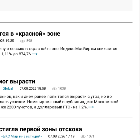
ся в «красной» зоне
026 19:35
898
овную сессию в «красной» зоне. Индекс МосБиржи снижается
 1,11% до 874,76.
мог вырасти
 Global
07.08.2026 18:58
1038
рынок, как и днём ранее, попытался вырасти с утра, но во
алась успехом. Номинированный в рублях индекс Московской
же 2280 пунктов, а долларовый РТС - на 1,2%.
стигла первой зоны отскока
 «БКС Мир инвестиций»
07.08.2026 17:19
1071