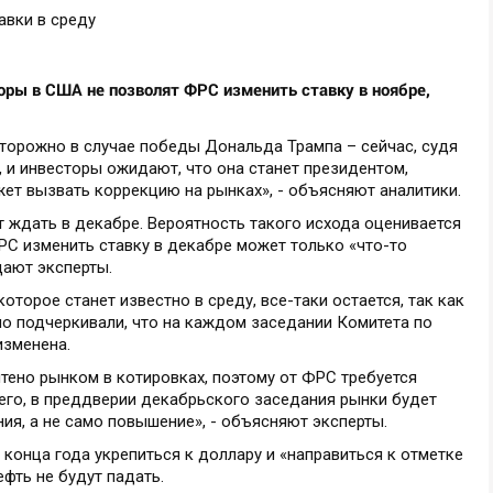
ы в США не позволят ФРС изменить ставку в ноябре,
сторожно в случае победы Дональда Трампа – сейчас, судя
, и инвесторы ожидают, что она станет президентом,
ет вызвать коррекцию на рынках», - объясняют аналитики.
т ждать в декабре. Вероятность такого исхода оценивается
РС изменить ставку в декабре может только «что-то
дают эксперты.
торое станет известно в среду, все-таки остается, так как
но подчеркивали, что на каждом заседании Комитета по
изменена.
тено рынком в котировках, поэтому от ФРС требуется
сего, в преддверии декабрьского заседания рынки будет
я, а не само повышение», - объясняют эксперты.
 конца года укрепиться к доллару и «направиться к отметке
ефть не будут падать.