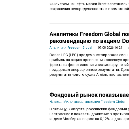
Фьючерсы на нефть марки Brent завершили 
сохранения неопределенности и возможной
Аналитики Freedom Global п
рекомендацию по акциям Do
Аналитики Freedom Global
07.08.2026 16:24
Dorian LPG (LPG) продемонстрировала силь
прибыль на акцию превысили консенсус-пр
фрахта на фоне геополитических нарушений
поддержал операционные результаты. Доп
результаты нового судна Areion, поставленн
Фондовый рынок показывае
Наталья Мильчакова, аналитик Freedom Global
В пятницу, 7 августа, российский фондовый
настроение и показать движение в противо
индекс Мосбиржи вырос на 0,12%, а долларо