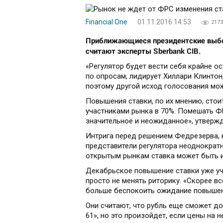
Financial One
01.11.2016 14:53
2173
Приближающиеся президентские выбор
считают эксперты Sberbank CIB.
«Регулятор будет вести себя крайне о
по опросам, лидирует Хиллари Клинтон
поэтому другой исход голосования мож
Повышения ставки, по их мнению, стои
участниками рынка в 70%. Помешать Ф
значительное и неожиданное», утверж
Интрига перед решением Федрезерва, ко
представители регулятора неоднократ
открытым рынкам ставка может быть 
Декабрьское повышение ставки уже уч
просто не менять риторику. «Скорее в
больше беспокоить ожидание повышени
Они считают, что рубль еще сможет до
61», но это произойдет, если цены на н