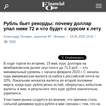
Оформить подписку
Рубль бьет рекорды: почему доллар
упал ниже 72 и что будет с курсом к лету
Статьи
Александр Потавин, аналитик ФГ «Финам»
19.05.2026 18:42
5002
Дайджесты
Lifestyle
В ходе торгов во вторник, 19 мая, курс доллара на
межбанковском рынке опустился до 71,5 руб. – это
минимальный уровень с начала февраля 2023 г. С начала
Мероприятия
года американская валюта ослабла к российской почти на
10%. Локальная нехватка валюты во второй половине
Новости
марта, когда курс рубля резко ослаб, обернулась избытком
валюты в мае, в результате чего курс рубля значительно
укрепился.
Интервью
Участники рынка сходятся во мнении, что причина столь
сильной динамики курса рубля в мае связана с тем, что на