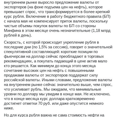
внутреннем рынке выросло предложение валюты от
вконтакте
экспортеров (на фоне подъема цен на нефть), которое
телеграм
превышает спрос, что трансформируется в более крепкий
курс рубля. Включение в работу бюджетного правила (БП)
с начала мая не компенсирует приток валюты, поскольку
Стать автором
чистые объемы покупок валюты по БП со стороны
Минфина в этом месяце очень незначительные (1,18 млрд
Вход
рублей в день).
Скорость, с которой происходит укрепление рубля в
последние дни (по 1,5% за сессию), говорит о значительной
спекулятивной составляющей: короткие позиции по
фьючерсам на доллар сейчас преобладают в торговых
рекомендациях, а покупать падающий в цене актив мало
кто решается. Как минимум до конца этого месяца
сочетание высоких цен на нефть с повышенными
продажами валюты от экспортеров поддержат силу
российской валюты. Иными словами, предложение валюты
на внутреннем рынке сейчас значительно выше, чем спрос,
что усиливает рубль. Мы ожидаем, что минимальные
уровни по доллару мы увидим в конце мая. Не исключено,
что в конце месяца курс доллара кратковременно
достигнет отметки 70 руб. или даже опустится немного
ниже.
Но для курса рубля важна не сама стоимость нефти на