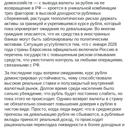
домохозяйств — с вывода валюты за рубеж на ее
возвращение в РФ — кроется в уникальной комбинации
трех факторов: в высокой доходности рублевых
сбережений, растущих геополитических рисках держать
активы за границей и укрепившемся курсе рубля, который
пока опровергает ожидания по девальвации. Во многом
граждане опасаются, что их средства в иностранных
банках могут быть заблокированы по политическим
мотивам. Ситуация усугубляется тем, что с января 2026
года страны Евросоюза официально включили Россию в
перечень государств с повышенным риском отмывания
средств, что ужесточило контроль за любыми операциями,
связанными с РФ.
За последние годы вопреки ожиданиям, курс рубля
демонстрировал устойчивость, чему способствовали
высокие реальные ставки и полузакрытый внутренний
валютный рынок. Долгое время среди населения было
сильно убеждение, что рубль будет постоянно слабеть, но
пока этого не происходит. Однако возврат валюты в страну
не обязательно означает повышения доверия к рублю в
чистом виде. Просто, когда люди видят, что в среднесроке
прогнозы на девальвацию рубля не сбываются, а рублевые
вклады приносят реальный доход, то происходит
рациональная перекладка ликвидности в более доходные и