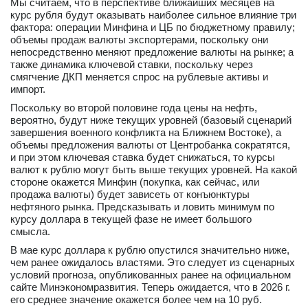
Мы считаем, что в перспективе ближайших месяцев на
курс рубля будут оказывать наиболее сильное влияние три
фактора: операции Минфина и ЦБ по бюджетному правилу;
объемы продаж валюты экспортерами, поскольку они
непосредственно меняют предложение валюты на рынке; а
также динамика ключевой ставки, поскольку через
смягчение ДКП меняется спрос на рублевые активы и
импорт.
Поскольку во второй половине года цены на нефть,
вероятно, будут ниже текущих уровней (базовый сценарий
завершения военного конфликта на Ближнем Востоке), а
объемы предложения валюты от Центробанка сократятся,
и при этом ключевая ставка будет снижаться, то курсы
валют к рублю могут быть выше текущих уровней. На какой
стороне окажется Минфин (покупка, как сейчас, или
продажа валюты) будет зависеть от конъюнктуры
нефтяного рынка. Предсказывать и ловить минимум по
курсу доллара в текущей фазе не имеет большого
смысла.
В мае курс доллара к рублю опустился значительно ниже,
чем ранее ожидалось властями. Это следует из сценарных
условий прогноза, опубликованных ранее на официальном
сайте Минэкономразвития. Теперь ожидается, что в 2026 г.
его среднее значение окажется более чем на 10 руб.