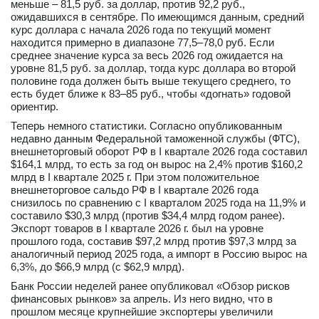
меньше – 81,5 руб. за доллар, против 92,2 руб.,
ожидавшихся в сентябре. По имеющимся данным, средний
курс доллара с начала 2026 года по текущий момент
находится примерно в диапазоне 77,5–78,0 руб. Если
среднее значение курса за весь 2026 год ожидается на
уровне 81,5 руб. за доллар, тогда курс доллара во второй
половине года должен быть выше текущего среднего, то
есть будет ближе к 83–85 руб., чтобы «догнать» годовой
ориентир.
Теперь немного статистики. Согласно опубликованным
недавно данным Федеральной таможенной службы (ФТС),
внешнеторговый оборот РФ в I квартале 2026 года составил
$164,1 млрд, то есть за год он вырос на 2,4% против $160,2
млрд в I квартале 2025 г. При этом положительное
внешнеторговое сальдо РФ в I квартале 2026 года
снизилось по сравнению с I кварталом 2025 года на 11,9% и
составило $30,3 млрд (против $34,4 млрд годом ранее).
Экспорт товаров в I квартале 2026 г. был на уровне
прошлого года, составив $97,2 млрд против $97,3 млрд за
аналогичный период 2025 года, а импорт в Россию вырос на
6,3%, до $66,9 млрд (с $62,9 млрд).
Банк России неделей ранее опубликовал «Обзор рисков
финансовых рынков» за апрель. Из него видно, что в
прошлом месяце крупнейшие экспортеры увеличили