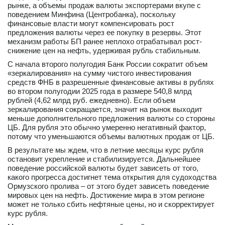
рынке, а объемы продаж валюты экспортерами вкупе с
поведением Минфина (Центробанка), поскольку
финансовые власти могут компенсировать рост
предложения валюты через ее покупку в резервы. Этот
механизм работы БП ранее неплохо отрабатывал рост-
снижение цен на нефть, удерживая рубль стабильным.
С начала второго полугодия Банк России сократит объем
«зеркалирования» на сумму чистого инвестирования
средств ФНБ в разрешенные финансовые активы в рублях
во втором полугодии 2025 года в размере 540,8 млрд
рублей (4,62 млрд руб. ежедневно). Если объем
зеркалирования сокращается, значит на рынок выходит
меньше дополнительного предложения валюты со стороны
ЦБ. Для рубля это обычно умеренно негативный фактор,
потому что уменьшаются объемы валютных продаж от ЦБ.
В результате мы ждем, что в летние месяцы курс рубля
остановит укрепление и стабилизируется. Дальнейшее
поведение российской валюты будет зависеть от того,
какого прогресса достигнет тема открытия для судоходства
Ормузского пролива – от этого будет зависеть поведение
мировых цен на нефть. Достижение мира в этом регионе
может не только сбить нефтяные цены, но и скорректирует
курс рубля.