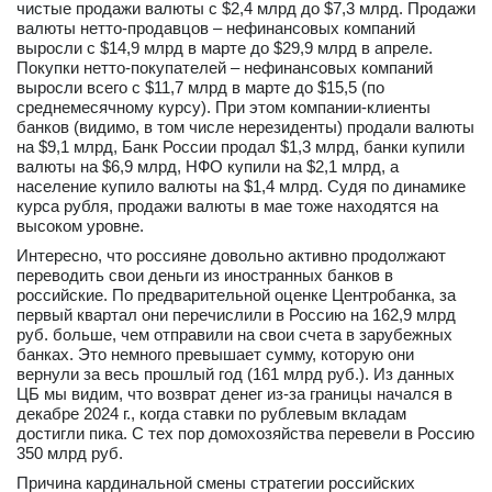
чистые продажи валюты с $2,4 млрд до $7,3 млрд. Продажи
валюты нетто-продавцов – нефинансовых компаний
выросли с $14,9 млрд в марте до $29,9 млрд в апреле.
Покупки нетто-покупателей – нефинансовых компаний
выросли всего с $11,7 млрд в марте до $15,5 (по
среднемесячному курсу). При этом компании-клиенты
банков (видимо, в том числе нерезиденты) продали валюты
на $9,1 млрд, Банк России продал $1,3 млрд, банки купили
валюты на $6,9 млрд, НФО купили на $2,1 млрд, а
население купило валюты на $1,4 млрд. Судя по динамике
курса рубля, продажи валюты в мае тоже находятся на
высоком уровне.
Интересно, что россияне довольно активно продолжают
переводить свои деньги из иностранных банков в
российские. По предварительной оценке Центробанка, за
первый квартал они перечислили в Россию на 162,9 млрд
руб. больше, чем отправили на свои счета в зарубежных
банках. Это немного превышает сумму, которую они
вернули за весь прошлый год (161 млрд руб.). Из данных
ЦБ мы видим, что возврат денег из-за границы начался в
декабре 2024 г., когда ставки по рублевым вкладам
достигли пика. С тех пор домохозяйства перевели в Россию
350 млрд руб.
Причина кардинальной смены стратегии российских