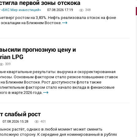
стигла первой зоны отскока
 «БКС Мир инвестиций»
07.08.2026 17:19
348
четверг ростом на 3,83%. Нефть реализовала отскок на фоне
 эскалации на Ближнем Востоке.
овысили прогнозную цену и
rian LPG
309
ные квартальные результаты: выручка и скорректированная
огнозы. Основным фактором стало резкое повышение ставок
 на Ближнем Востоке. Рост доступности флота также
олнительным фактором стало начало вклада в финансовые
ого в марте 2026 года.
т слабый рост
07.08.2026 15:28
401
 рынок растёт, однако в любой момент может сменить
положную сторону. К середине дня номинированный в рублях