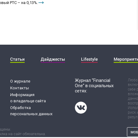
вый РТС – на 0,13%.
Статьи
Дайджесты
Lifestyle
Мероприят
Журнал “Financial
Любог
О журнале
включ
One” в социальных
Контакты
себе 
сетях:
вложе
Информация
данно
о владельце сайта
воспр
Обработка
Испол
риск 
персональных данных
резул
ищены.
МОБ
лка на сайт обязательна.