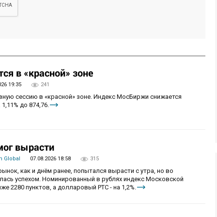
ся в «красной» зоне
026 19:35
241
овную сессию в «красной» зоне. Индекс МосБиржи снижается
 1,11% до 874,76.
мог вырасти
 Global
07.08.2026 18:58
315
рынок, как и днём ранее, попытался вырасти с утра, но во
алась успехом. Номинированный в рублях индекс Московской
же 2280 пунктов, а долларовый РТС - на 1,2%.