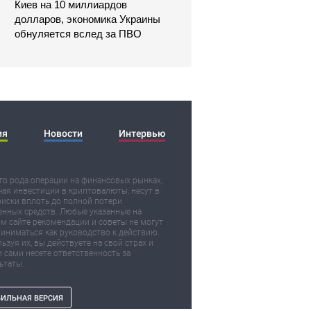
Киев на 10 миллиардов
долларов, экономика Украины
обнуляется вслед за ПВО
ия
Новости
Интервью
о рода операции на финансовых рынках,
ая инвестиции в криптовалюты, несут в
риски вплоть до полной потери
нных средств. Любые указанные на
м сайте рекомендации и советы не могут
иниматься как руководство к действию.
ьзуя их, вы действуете на свой страх и
и сами несете ответственность за
ьтаты.
ИЛЬНАЯ ВЕРСИЯ