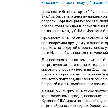
Наталья Мильчакова, ведущий аналитик 
Цена нефти Brent на торгах 17 июня п
$79,7 за баррель, а цена американской
баррель. Нефтяной рынок восстанавли
обвала стали ожидания прекращения 
соглашения между США и Ираном в бл
Президент США Трамп на саммите «Бол
противоречили друг другу: с одной ст
пролива, но, с другой стороны, снова 
если Иран не будет выполнять условий
Для нефтяного рынка, тем не менее, 
энергетического агентства, которое 
мирового спроса на нефть на 2026 год 
о том, что спрос упадёт, если цены бу
агентство подтвердило свой прогноз п
баррелей в день, сообщив тем самым 
Данные Минэнерго США также подтвер
краткосрочном периоде, поскольку, со
Кушинг в США упали на прошлой недел
нефтяной рынок, как видим, более чув