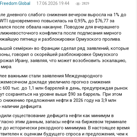
Freedom Global
17.06.2026 19:44
2829
осле дневного слабого снижения вечером выросла на 1% до
 WTI одновременно повысилась на 0,95%, до $76,77 за
вался после обвала накануне. Поводом для вчерашнего
ближневосточного конфликта после подписания мирного
ижайшую пятницу и разблокировки Ормузского пролива.
ьшой семёрки» во Франции сделал ряд заявлений, которые
ороны, говорил о скорейшей разблокировке Ормузского
угрожал Ирану, заявляя, что может возобновить эскалацию,
 мира.
более важными стали заявления Международного
в ежемесячном докладе увеличило прогноз снижения
с 600 тыс. до 1,1 млн баррелей в день, предупреждая рынок
дут сохраняться на уровне выше $90 за баррель. При этом
о снижению предложения нефти в 2026 году на 3,9 млн
о наличии дефицита.
дили существование дефицита нефти как минимум в
гласно этим данным, запасы нефти на биржевом терминале
е до исторически рекордного минимума. В настоящее время
ствителен к оценкам будущего спроса и предложения, чем к