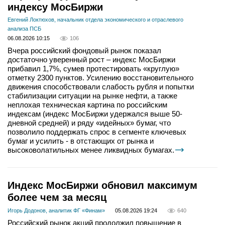
индексу МосБиржи
Евгений Локтюхов, начальник отдела экономического и отраслевого
анализа ПСБ
06.08.2026 10:15
106
Вчера российский фондовый рынок показал
достаточно уверенный рост – индекс МосБиржи
прибавил 1,7%, сумев протестировать «круглую»
отметку 2300 пунктов. Усилению восстановительного
движения способствовали слабость рубля и попытки
стабилизации ситуации на рынке нефти, а также
неплохая техническая картина по российским
индексам (индекс МосБиржи удержался выше 50-
дневной средней) и ряду «идейных» бумаг, что
позволило поддержать спрос в сегменте ключевых
бумаг и усилить - в отстающих от рынка и
высоковолатильных менее ликвидных бумагах.
Индекс МосБиржи обновил максимум
более чем за месяц
Игорь Додонов, аналитик ФГ «Финам»
05.08.2026 19:24
640
Российский рынок акций продолжил повышение в