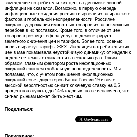
замедление потребительских цен, на динамике личной
вконтакте
инфляции не сказался. Возможно, в первую очередь
телеграм
инфляционные ожидания россиян выросли из-за иранского
фактора и глобальной неопределенности. Россияне
ожидают удорожания импортных товаров из-за возможных
Стать автором
перебоев в их поставках. Кроме того, в отличие от цен
товаров в рознице, сфера услуг не демонстрирует
Вход
заметного снижения цен и тарифов. Более того, осенью
вновь вырастут тарифы ЖКХ. Инфляция потребительских
цен в мае показывала неустойчивую динамику: от недели к
неделе ее темпы отличаются в несколько раз. Таким
образом, главным фактором роста инфляционных
ожиданий считаем глобальную неопределенность. Мы
полагаем, что, с учетом повышения инфляционных
ожиданий совет директоров Банка России 19 июня с
высокой вероятностью снизит ключевую ставку на 0,5
процентного пункта, до 14% годовых, но не исключено, что
сигнал рынкам может быть жестким.
Поделиться:
Популярное: