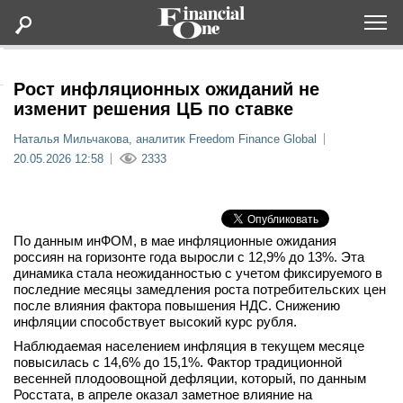
Оформить подписку
Рост инфляционных ожиданий не
изменит решения ЦБ по ставке
Статьи
Наталья Мильчакова, аналитик Freedom Finance Global
20.05.2026 12:58
2333
Дайджесты
Lifestyle
По данным инФОМ, в мае инфляционные ожидания
россиян на горизонте года выросли с 12,9% до 13%. Эта
динамика стала неожиданностью с учетом фиксируемого в
Мероприятия
последние месяцы замедления роста потребительских цен
после влияния фактора повышения НДС. Снижению
Новости
инфляции способствует высокий курс рубля.
Наблюдаемая населением инфляция в текущем месяце
повысилась с 14,6% до 15,1%. Фактор традиционной
Интервью
весенней плодоовощной дефляции, который, по данным
Росстата, в апреле оказал заметное влияние на