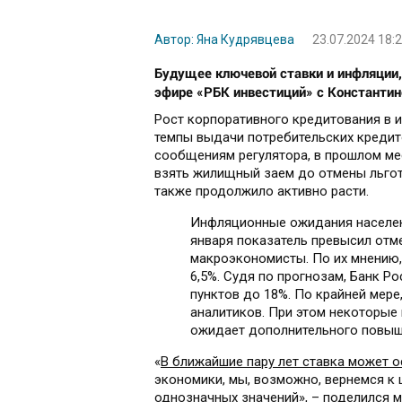
Автор: Яна Кудрявцева
23.07.2024 18:
Будущее ключевой ставки и инфляции,
эфире «РБК инвестиций» с Константи
Рост корпоративного кредитования в и
темпы выдачи потребительских кредито
сообщениям регулятора, в прошлом мес
взять жилищный заем до отмены льгот
также продолжило активно расти.
Инфляционные ожидания населени
января показатель превысил отме
макроэкономисты. По их мнению,
6,5%. Судя по прогнозам, Банк Р
пунктов до 18%. По крайней мер
аналитиков. При этом некоторые
ожидает дополнительного повыше
«
В ближайшие пару лет ставка может 
экономики, мы, возможно, вернемся к 
однозначных значений», – поделился 