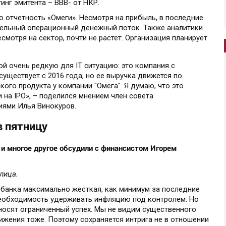
инг эмитента – BBB- от НКР.
 отчетность «Омеги». Несмотря на прибыль, в последние
тельный операционный денежный поток. Также аналитики
смотря на сектор, почти не растет. Организация планирует
й очень редкую для IT ситуацию: это компания с
уществует с 2016 года, но ее выручка движется по
кого продукта у компании "Омега". Я думаю, что это
на IPO», – поделился мнением член совета
иями Илья Винокуров.
в пятницу
 и многое другое обсудили с финансистом Игорем
лица.
 банка максимально жесткая, как минимум за последние
необходимость удерживать инфляцию под контролем. Но
носят ограниченный успех. Мы не видим существенного
нижения тоже. Поэтому сохраняется интрига не в отношении