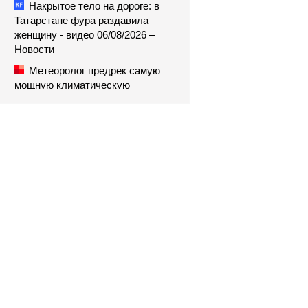
Накрытое тело на дороге: в
Татарстане фура раздавила
женщину - видео 06/08/2026 –
Новости
Метеоролог предрек самую
мощную климатическую
катастрофу за последнюю
тысячу лет: когда всё начнется