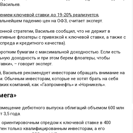
Васильев.
ением ключевой ставки до 19-20% реализуется
,
альнейшем падению цен на ОФЗ, считает эксперт.
нной стратегии, Васильев сообщил, что не держит в
ативные флоатеры с привязкой к ключевой ставке, а также с
спреда и кредитного качества).
оротким бумагам с максимальной доходностью. Если есть
ьную доходность и при этом берем флоатеры, чтобы
вки», – говорит эксперт.
й, Васильев рекомендует инвесторам обращать внимание на
. Обычным инвесторам, которые не хотят брать на себя
аких компаний, как «Газпромнефть» и «Норникель».
мега»
размещение дебютного выпуска облигаций объемом 600 млн
 3,5 года.
 ориентировочным спредом к ключевой ставке в 400
упен только квалифицированным инвесторам, а его