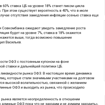
 в 60% ставка ЦБ на уровне 18% станет пиком цикла
. При этом существует вероятность в 40%, что в июле
в случае отсутствия замедления инфляции осенью ставка еще
ки Совкомбанка ожидают увидеть замедление роста
ляция будет на уровне 7%, ставка в 18% окажется
 окажется выше, тогда возможно повышение
щил Васильев.
ности ОФЗ с постоянным купоном на фоне
ой ставки и дальнейшей политики ЦБ.
 ликвидности рынка ОФЗ. В настоящее время динамика
лиц, которые стали значимыми участниками на долговом
ется высокой волатильностью, связанной с желанием
длинные ОФЗ и выходить из рынка, что происходило
о рынка является неопределенность в отношении
 длинные ОФЗ пока что не заходим и не думаем заходить»,