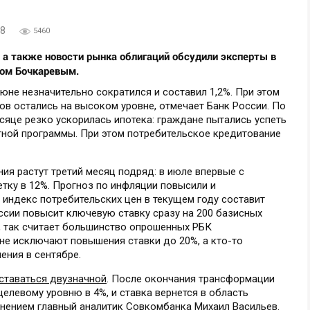
28
5460
 а также новости рынка облигаций обсудили эксперты в
ном Бочкаревым.
юне незначительно сократился и составил 1,2%. При этом
в остались на высоком уровне, отмечает Банк России. По
яце резко ускорилась ипотека: граждане пытались успеть
ной программы. При этом потребительское кредитование
я растут третий месяц подряд: в июле впервые с
тку в 12%. Прогноз по инфляции повысили и
 индекс потребительских цен в текущем году составит
оссии повысит ключевую ставку сразу на 200 базисных
е, так считает большинство опрошенных РБК
 не исключают повышения ставки до 20%, а кто-то
ния в сентябре.
оставаться двузначной
. После окончания трансформации
целевому уровню в 4%, и ставка вернется в область
мнением главный аналитик Совкомбанка Михаил Васильев.