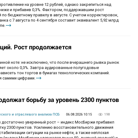
ротивление на уровне 12 рублей, однако закрепиться над
 ниже и прибавив 0,3%. Фактором, поддержавшим рост
 по бюджетному правилу в августе. С учетом корректировок,
ка с 7 августа по 4 сентября составит эквивалент 5,92 млрд
ле.
ций. Рост продолжается
анной ноте: не исключено, что после вчерашнего рывка рынок
ряет около 0,3%. Завтра аудированные полугодовые
зависеть тон торгов в бумагах технологических компаний.
я самими цифрами.
одолжат борьбу за уровень 2300 пунктов
ского и отраслевого анализа ПСБ
06.08.2026 10:15
198
 достаточно уверенный рост – индекс МосБиржи прибавил
етку 2300 пунктов. Усилению восстановительного движения
табилизации ситуации на рынке нефти, а также неплохая
ам (индекс МосБиржи удержался выше 50- дневной средней) и