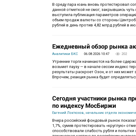
В среду пара юань вновь протестировал соп
данной отметкой не смог, закрывшись чуть
выступила публикация параметров операций
объем продаж валюты со стороны Центробан
рублей в день против 4,82 млрд рублей в ию
Ежедневный обзор рынка ак
Аналитики БКС
06.08.2026 10:47
202
Утренние торги начинаются на более сдерж
возьмет паузу — в начале сессии индекс те
результаты раскроет Озон, и от них может 
Впрочем, реакция рынка будет определятьс
Сегодня участники рынка пр
по индексу МосБиржи
Евгений Локтюхов, начальник отдела экономиче
Вчера российский фондовый рынок показал
1,7%, сумев протестировать «круглую» отм
способствовали слабость рубля и попытки с
техническая картина по российским индекс