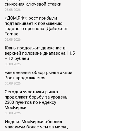
снижения ключевой ставки
06.08.2026
«ДОМ.РФ»: рост прибыли
подталкивает к повышению
годового прогноза. Дайджест
Fomag
06.08.2026
Юань продолжит движение в
верхней половине диапазона 11,5
– 12 рублей
06.08.2026
Ежедневный обзор рынка акций.
Рост продолжается
06.08.2026
Сегодня участники рынка
продолжат борьбу за уровень
2300 пунктов по индексу
МосБиржи
06.08.2026
Индекс МосБиржи обновил
максимум более чем за месяц