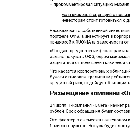
– прокомментировал ситуацию Михаил 
Если рисковый сценарий с повыш
инвесторам стоит готовиться к д
Рассказывая о собственной инвестицио
портфеле ОФЗ, а инвестирует в корпор
привязкой к RUONIA (в зависимости от 
«Я отдаю предпочтение флоатерам и к
задача покупать ОФЗ, берем максимал
защититься от повышения ключевой ста
Что касается корпоративных облигаци
бумаги с высоким кредитным рейтингом
кредитный риск, подойдут облигации т
Размещение компании «О
24 июля IT-компания «Омега» начнет 
рублей. Срок обращения бумаг составит
Это
флоатер с ежемесячным купоном
и
базисных пунктов. Выпуск будет дост