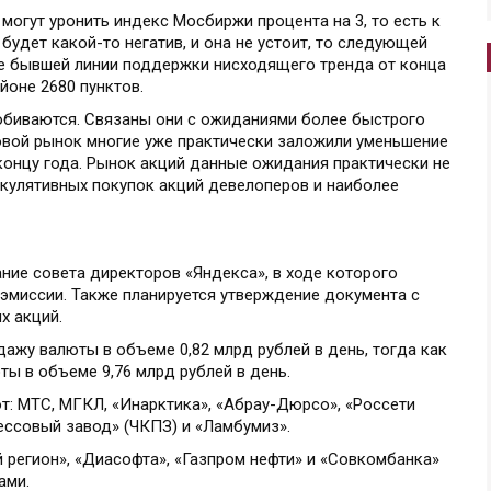
могут уронить индекс Мосбиржи процента на 3, то есть к
будет какой-то негатив, и она не устоит, то следующей
е бывшей линии поддержки нисходящего тренда от конца
йоне 2680 пунктов.
обиваются. Связаны они с ожиданиями более быстрого
овой рынок многие уже практически заложили уменьшение
к концу года. Рынок акций данные ожидания практически не
екулятивных покупок акций девелоперов и наиболее
ание совета директоров «Яндекса», в ходе которого
эмиссии. Также планируется утверждение документа с
х акций.
дажу валюты в объеме 0,82 млрд рублей в день, тогда как
ты в объеме 9,76 млрд рублей в день.
: МТС, МГКЛ, «Инарктика», «Абрау-Дюрсо», «Россети
ессовый завод» (ЧКПЗ) и «Ламбумиз».
 регион», «Диасофта», «Газпром нефти» и «Совкомбанка»
ами.