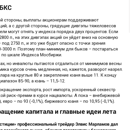
 БКС
ной стороны, выплаты акционерам поддерживают
ций, а с другой стороны, грядущие дивгэпы тяжеловесов
ели могут отнять у индекса порядка двух процентов. Если
800 п., на этих дивгэпах акций он уйдет вниз на основную
од 2750 п., и это уже будет опасно с точки зрения
-3000 п. Поэтому план-минимум для быков – постараться
. по шкале Индекса Мосбиржи.
мах, но инвалюты пытаются отдалиться от минимумов весны
мика курсов очень медленная, но, кажется, разворот назрел.
ара на круглые 80 и закрепление юаня выше 11. К концу
апазон 85-90, а юань – 11,5-12.
кращение экспорта, рост импорта, ускоренный секвестр
ой риск-премии в курсе нацвалюты. А пока – внебиржевой
, евро – по 93 (-0,1%), биржевого юаня – по 10,95 (-0,1%).
ащение капитала и главные идеи лета
естиции» профессиональный трейдер Элвис Марламов дал