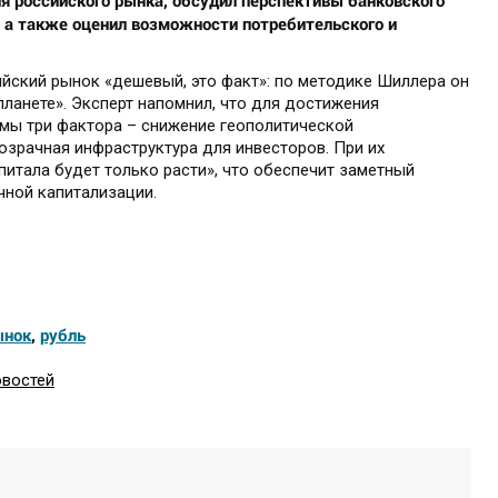
я российского рынка, обсудил перспективы банковского
, а также оценил возможности потребительского и
ийский рынок «дешевый, это факт»: по методике Шиллера он
ланете». Эксперт напомнил, что для достижения
имы три фактора – снижение геополитической
озрачная инфраструктура для инвесторов. При их
апитала будет только расти», что обеспечит заметный
чной капитализации.
ынок
,
рубль
овостей