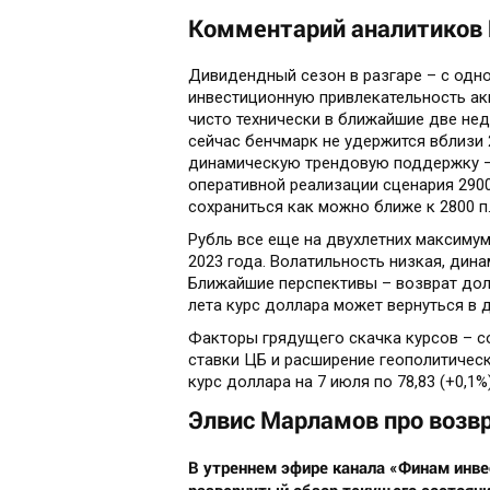
Комментарий аналитиков
Дивидендный сезон в разгаре – с од
инвестиционную привлекательность ак
чисто технически в ближайшие две нед
сейчас бенчмарк не удержится вблизи 2
динамическую трендовую поддержку – п
оперативной реализации сценария 2900
сохраниться как можно ближе к 2800 п
Рубль все еще на двухлетних максиму
2023 года. Волатильность низкая, дина
Ближайшие перспективы – возврат долл
лета курс доллара может вернуться в ди
Факторы грядущего скачка курсов – со
ставки ЦБ и расширение геополитическ
курс доллара на 7 июля по 78,83 (+0,1%)
Элвис Марламов про возвр
В утреннем эфире канала «Финам инв