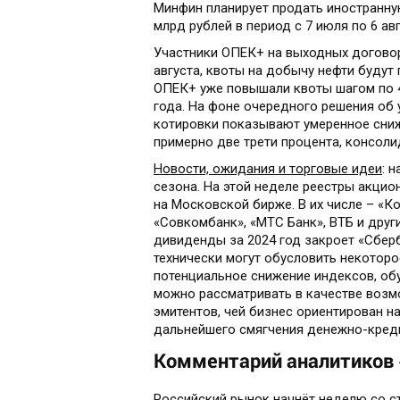
Минфин планирует продать иностранную
млрд рублей в период с 7 июля по 6 авг
Участники ОПЕК+ на выходных договор
августа, квоты на добычу нефти будут 
ОПЕК+ уже повышали квоты шагом по 41
года. На фоне очередного решения об
котировки показывают умеренное сниж
примерно две трети процента, консоли
Новости, ожидания и торговые идеи
: 
сезона. На этой неделе реестры акцио
на Московской бирже. В их числе – «К
«Совкомбанк», «МТС Банк», ВТБ и друг
дивиденды за 2024 год закроет «Сбер
технически могут обусловить некотор
потенциальное снижение индексов, об
можно рассматривать в качестве возм
эмитентов, чей бизнес ориентирован н
дальнейшего смягчения денежно-креди
Комментарий аналитиков 
Российский рынок начнёт неделю со с