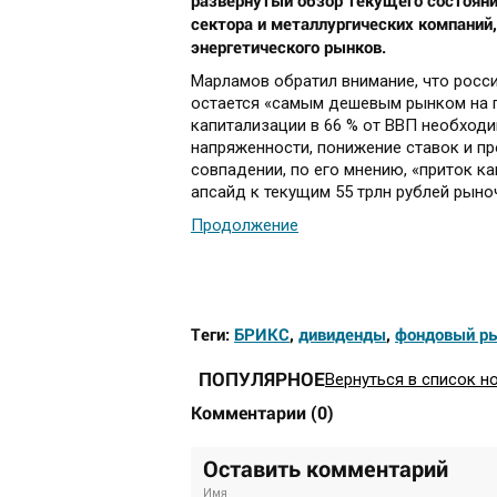
развернутый обзор текущего состояни
сектора и металлургических компаний
энергетического рынков.
Марламов обратил внимание, что росс
остается «самым дешевым рынком на п
капитализации в 66 % от ВВП необход
напряженности, понижение ставок и пр
совпадении, по его мнению, «приток к
апсайд к текущим 55 трлн рублей рыно
Продолжение
Теги:
БРИКС
,
дивиденды
,
фондовый р
ПОПУЛЯРНОЕ
Вернуться в список н
Комментарии
(
0
)
Оставить комментарий
Имя