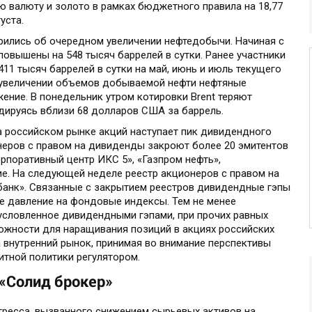
 валюту и золото в рамках бюджетного правила на 18,77
уста.
ились об очередном увеличении нефтедобычи. Начиная с
повышены на 548 тысяч баррелей в сутки. Ранее участники
1 тысяч баррелей в сутки на май, июнь и июль текущего
 увеличении объемов добываемой нефти нефтяные
ение. В понедельник утром котировки Brent теряют
дируясь вблизи 68 долларов США за баррель.
на российском рынке акций наступает пик дивидендного
неров с правом на дивиденды закроют более 20 эмитентов
орпоративный центр ИКС 5», «Газпром нефть»,
ие. На следующей неделе реестр акционеров с правом на
банк». Связанные с закрытием реестров дивидендные гэпы
ое давление на фондовые индексы. Тем не менее
условленное дивидендными гэпами, при прочих равных
ожности для наращивания позиций в акциях российских
а внутренний рынок, принимая во внимание перспективы
тной политики регулятором.
«Солид брокер»
тресса, вызванного снижением сырьевых активов на