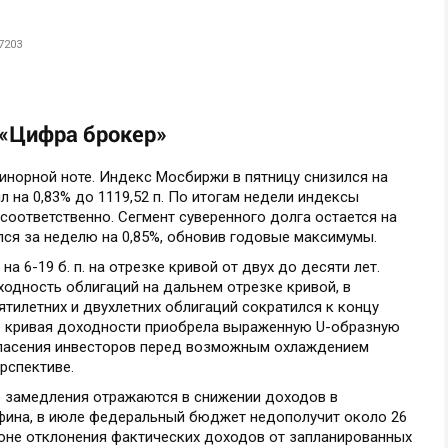
7203
е
«Цифра брокер»
норной ноте. Индекс Мосбиржи в пятницу снизился на
ил на 0,83% до 1119,52 п. По итогам недели индексы
 соответственно. Cегмент суверенного долга остается на
лся за неделю на 0,85%, обновив годовые максимумы.
 6-19 б. п. на отрезке кривой от двух до десяти лет.
дность облигаций на дальнем отрезке кривой, в
ятилетних и двухлетних облигаций сократился к концу
нее кривая доходности приобрела выраженную U-образную
опасения инвесторов перед возможным охлаждением
рспективе.
 замедления отражаются в снижении доходов в
фина, в июле федеральный бюджет недополучит около 26
фоне отклонения фактических доходов от запланированных