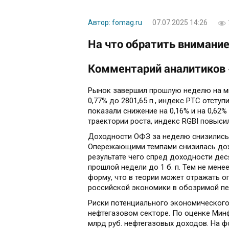
Автор: fomag.ru
07.07.2025 14:26
На что обратить внимани
Комментарий аналитиков 
Рынок завершил прошлую неделю на ми
0,77% до 2801,65 п., индекс РТС отступ
показали снижение на 0,16% и на 0,62%
траектории роста, индекс RGBI повыси
Доходности ОФЗ за неделю снизились на
Опережающими темпами снизилась дохо
результате чего спред доходности дес
прошлой недели до 1 б. п. Тем не ме
форму, что в теории может отражать 
российской экономики в обозримой пе
Риски потенциального экономического
нефтегазовом секторе. По оценке Мин
млрд руб. нефтегазовых доходов. На 