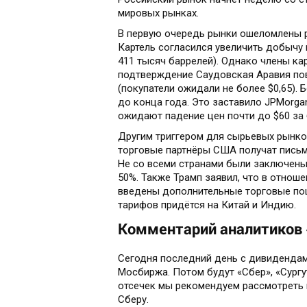
мировых рынках.
В первую очередь рынки ошеломлены 
Картель согласился увеличить добычу н
411 тысяч баррелей). Однако члены кар
подтверждение Саудовская Аравия пов
(покупатели ожидали не более $0,65).
до конца года. Это заставило JPMorga
ожидают падение цен почти до $60 за б
Другим триггером для сырьевых рынко
торговые партнёры США получат письма
Не со всеми странами были заключены
50%. Также Трамп заявил, что в отнош
введены дополнительные торговые по
тарифов придётся на Китай и Индию.
Комментарий аналитиков 
Сегодня последний день с дивидендами
Мосбиржа. Потом будут «Сбер», «Сургу
отсечек мы рекомендуем рассмотреть
Сберу.