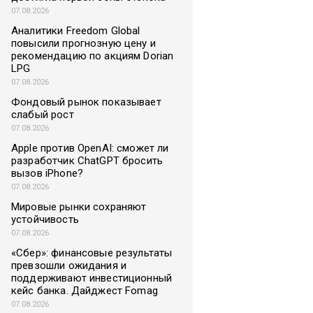
07.08.2026
Аналитики Freedom Global
повысили прогнозную цену и
рекомендацию по акциям Dorian
LPG
07.08.2026
Фондовый рынок показывает
слабый рост
07.08.2026
Apple против OpenAI: сможет ли
разработчик ChatGPT бросить
вызов iPhone?
07.08.2026
Мировые рынки сохраняют
устойчивость
07.08.2026
«Сбер»: финансовые результаты
превзошли ожидания и
поддерживают инвестиционный
кейс банка. Дайджест Fomag
07.08.2026