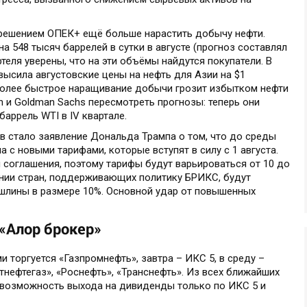
решением ОПЕК+ ещё больше нарастить добычу нефти.
а 548 тысяч баррелей в сутки в августе (прогноз составлял
теля уверены, что на эти объёмы найдутся покупатели. В
ысила августовские цены на нефть для Азии на $1
 Более быстрое наращивание добычи грозит избытком нефти
n и Goldman Sachs пересмотреть прогнозы: теперь они
аррель WTI в IV квартале.
в стало заявление Дональда Трампа о том, что до среды
 с новыми тарифами, которые вступят в силу с 1 августа.
 соглашения, поэтому тарифы будут варьироваться от 10 до
ении стран, поддерживающих политику БРИКС, будут
шлины в размере 10%. Основной удар от повышенных
«Алор брокер»
 торгуется «Газпромнефть», завтра – ИКС 5, в среду –
тнефтегаз», «Роснефть», «Транснефть». Из всех ближайших
 возможность выхода на дивиденды только по ИКС 5 и