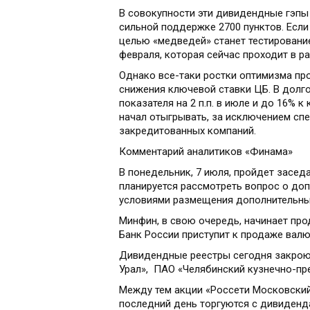
В совокупности эти дивидендные гэпы 
сильной поддержке 2700 пунктов. Если 
целью «медведей» станет тестировани
февраля, которая сейчас проходит в ра
Однако все-таки ростки оптимизма пр
снижения ключевой ставки ЦБ. В долг
показателя на 2 п.п. в июле и до 16% 
начал отыгрывать, за исключением сп
закредитованных компаний.
Комментарий аналитиков «Финама»
В понедельник, 7 июля, пройдет засед
планируется рассмотреть вопрос о доп
условиями размещения дополнительны
Минфин, в свою очередь, начинает про
Банк России приступит к продаже валю
Дивидендные реестры сегодня закроют
Урал», ПАО «Челябинский кузнечно-пр
Между тем акции «Россети Московский
последний день торгуются с дивиденд