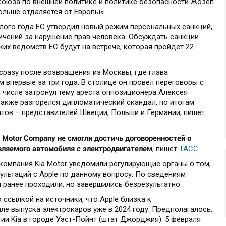
союза по внешней политике и политике безопасности Жозеп
больше отдаляется от Европы».
лого года ЕС утвердил новый режим персональных санкций,
ичений за нарушение прав человека. Обсуждать санкции
их ведомств ЕС будут на встрече, которая пройдет 22
сразу после возвращения из Москвы, где глава
 впервые за три года. В столице он провел переговоры с
 числе затронул тему ареста оппозиционера Алексея
также разгорелся дипломатический скандал, по итогам
тов – представителей Швеции, Польши и Германии, пишет
 Motor Company не смогли достичь договоренностей о
ляемого автомобиля с электродвигателем
, пишет
ТАСС
.
компания Kia Motor уведомили регулирующие органы о том,
ультаций с Apple по данному вопросу. По сведениям
ранее проходили, но завершились безрезультатно.
ссылкой на источники, что Apple близка к
але выпуска электрокаров уже в 2024 году. Предполагалось,
тии Kia в городе Уэст-Пойнт (штат Джорджия). 5 февраля