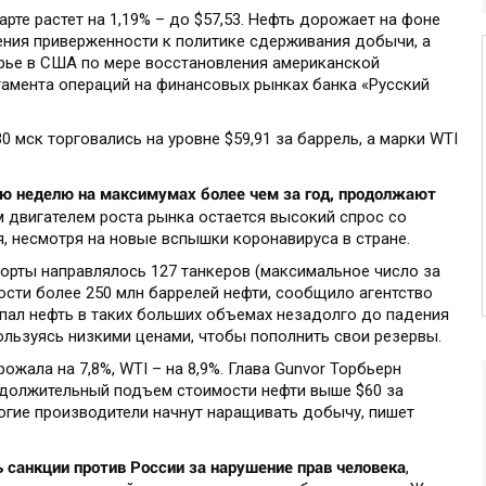
рте растет на 1,19% – до $57,53. Нефть дорожает на фоне
ния приверженности к политике сдерживания добычи, а
ырье в США по мере восстановления американской
тамента операций на финансовых рынках банка «Русский
30 мск торговались на уровне $59,91 за баррель, а марки WTI
ю неделю на максимумах более чем за год, продолжают
двигателем роста рынка остается высокий спрос со
, несмотря на новые вспышки коронавируса в стране.
порты направлялось 127 танкеров (максимальное число за
ости более 250 млн баррелей нефти, сообщило агентство
упал нефть в таких больших объемах незадолго до падения
ользуясь низкими ценами, чтобы пополнить свои резервы.
жала на 7,8%, WTI – на 8,9%. Глава Gunvor Торбьерн
одолжительный подъем стоимости нефти выше $60 за
ногие производители начнут наращивать добычу, пишет
 санкции против России за нарушение прав человека
,