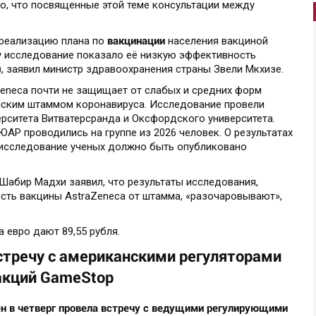
о, что посвященные этой теме консультации между
вакцинации
реализацию плана по
населения вакциной
ку исследование показало её низкую эффективность
, заявил министр здравоохранения страны Звели Мкхизе.
Zeneca почти не защищает от слабых и средних форм
ским штаммом коронавируса. Исследование провели
ситета Витватерсранда и Оксфордского университета.
АР проводились на группе из 2026 человек. О результатах
о исследование ученых должно быть опубликовано
Шабир Мадхи заявил, что результаты исследования,
ть вакцины AstraZeneca от штамма, «разочаровывают»,
а евро дают 89,55 рубля.
стречу с американскими регуляторами
акций GameStop
 в четверг провела встречу с ведущими регулирующими