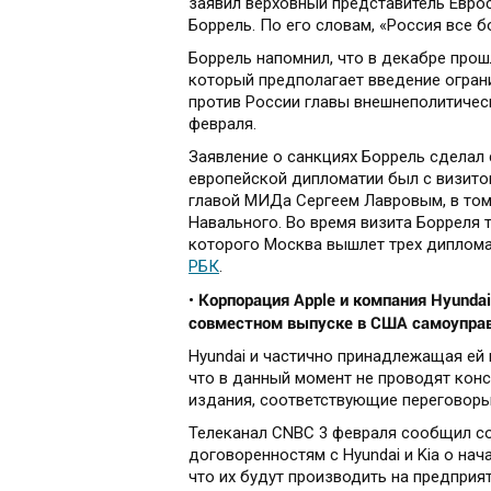
заявил верховный представитель Евро
Боррель. По его словам, «Россия все 
Боррель напомнил, что в декабре прош
который предполагает введение огран
против России главы внешнеполитическ
февраля.
Заявление о санкциях Боррель сделал 
европейской дипломатии был с визитом
главой МИДа Сергеем Лавровым, в том
Навального. Во время визита Борреля 
которого Москва вышлет трех диплома
РБК
.
Корпорация Apple и компания Hyundai
•
совместном выпуске в США самоуправ
Hyundai и частично принадлежащая ей 
что в данный момент не проводят конс
издания, соответствующие переговоры 
Телеканал CNBC 3 февраля сообщил со 
договоренностям с Hyundai и Kia о нач
что их будут производить на предприя