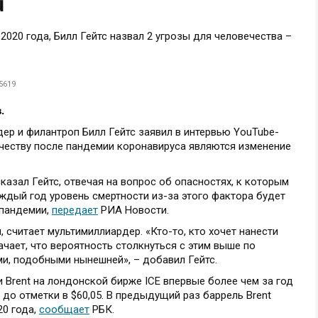
u
5619
.
дер и филантроп Билл Гейтс заявил в интервью YouTube-
вечеству после пандемии коронавируса являются изменение
сказал Гейтс, отвечая на вопрос об опасностях, к которым
аждый год уровень смертности из-за этого фактора будет
 пандемии,
передает
РИА Новости.
 считает мультимиллиардер. «Кто-то, кто хочет нанести
ачает, что вероятность столкнуться с этим выше по
и, подобными нынешней», – добавил Гейтс.
 Brent на лондонской бирже ICE впервые более чем за год
 до отметки в $60,05. В предыдущий раз баррель Brent
20 года,
сообщает
РБК.