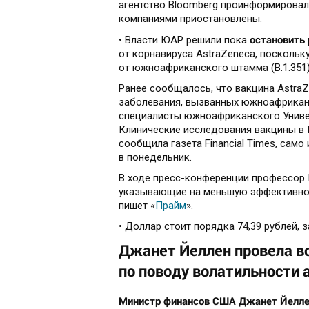
агентство Bloomberg проинформировал
компаниями приостановлены.
остановить
• Власти ЮАР решили пока
от корнавируса AstraZeneca, посколь
от южноафриканского штамма (B.1.351)
Ранее сообщалось, что вакцина Astra
заболевания, вызванных южноафрикан
специалисты южноафриканского Универ
Клинические исследования вакцины в Ю
сообщила газета Financial Times, сам
в понедельник.
В ходе пресс-конференции профессор 
указывающие на меньшую эффективнос
пишет «
Прайм
».
• Доллар стоит порядка 74,39 рублей, з
Джанет Йеллен провела в
по поводу волатильности 
Министр финансов США Джанет Йеллен