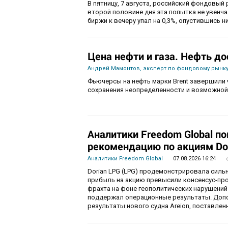
В пятницу, 7 августа, российский фондовый 
второй половине дня эта попытка не увенч
биржи к вечеру упал на 0,3%, опустившись ни
Цена нефти и газа. Нефть до
Андрей Мамонтов, эксперт по фондовому рынку
Фьючерсы на нефть марки Brent завершили 
сохранения неопределенности и возможной
Аналитики Freedom Global п
рекомендацию по акциям Do
Аналитики Freedom Global
07.08.2026 16:24
Dorian LPG (LPG) продемонстрировала силь
прибыль на акцию превысили консенсус-пр
фрахта на фоне геополитических нарушений
поддержал операционные результаты. Доп
результаты нового судна Areion, поставленн