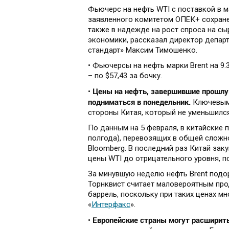
Фьючерс на нефть WTI с поставкой в ма
заявленного комитетом ОПЕК+ сохране
также в надежде на рост спроса на с
экономики, рассказал директор депар
cтандарт» Максим Тимошенко.
• Фьючерсы на нефть марки Brent на 9.
– по $57,43 за бочку.
Цены на нефть, завершившие прошлу
•
подниматься в понедельник.
Ключевым 
стороны Китая, который не уменьшился
По данным на 5 февраля, в китайские 
полгода), перевозящих в общей сложн
Bloomberg. В последний раз Китай зак
цены WTI до отрицательного уровня, п
За минувшую неделю нефть Brent подоро
Торнквист считает маловероятным пр
баррель, поскольку при таких ценах м
«
Интерфакс
».
Европейские страны могут расширить
•