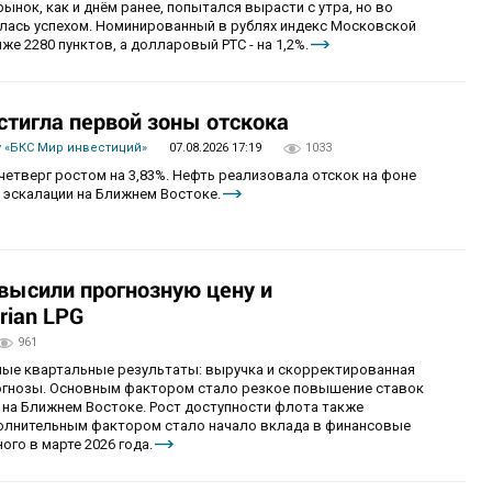
рынок, как и днём ранее, попытался вырасти с утра, но во
алась успехом. Номинированный в рублях индекс Московской
же 2280 пунктов, а долларовый РТС - на 1,2%.
стигла первой зоны отскока
 «БКС Мир инвестиций»
07.08.2026 17:19
1033
четверг ростом на 3,83%. Нефть реализовала отскок на фоне
 эскалации на Ближнем Востоке.
овысили прогнозную цену и
rian LPG
961
ные квартальные результаты: выручка и скорректированная
огнозы. Основным фактором стало резкое повышение ставок
 на Ближнем Востоке. Рост доступности флота также
олнительным фактором стало начало вклада в финансовые
ого в марте 2026 года.