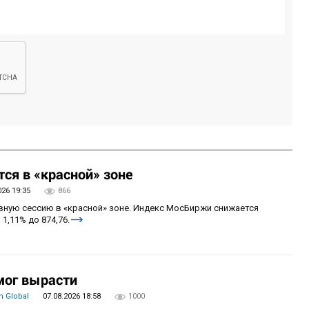
ся в «красной» зоне
026 19:35
866
овную сессию в «красной» зоне. Индекс МосБиржи снижается
 1,11% до 874,76.
мог вырасти
 Global
07.08.2026 18:58
1000