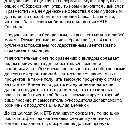
Для участия в акции нужно оформить «Мультикарту» ВТБ с
опцией «Сбережения», открыть новый накопительный счет
вконтакте
телеграм
и разместить на нем денежные средства любым удобным
для клиента способом: в отделении банка, банкомате,
интернет банке или в мобильном приложении «ВТБ-
Стать автором
Онлайн».
Продукт является бессрочным, закрыть его можно в любой
Вход
момент. Размещенные на счете средства (до 1,4 млн
рублей) застрахованы государственным Агентством по
страхованию вкладов.
«Накопительный счет по сравнению с вкладом обладает
рядом преимуществ для клиентов. Он позволяет
вкладчикам в любое время воспользоваться собственными
денежными средствами без потери ранее начисленных
процентов, а также получить высокую процентную ставку
на остаток. Клиенты по достоинству оценили наличие
данного продуктового предложения, что отразилось в
росте нашей клиентской базы», – комментирует старший
вице-президент, заместитель руководителя департамента
розничных продуктов ВТБ Юлия Деменюк.
До конца года банк ВТБ планирует сохранить тенденцию
роста портфеля накопительных счетов и увеличения
количества клиентов, оформивших данный продукт.