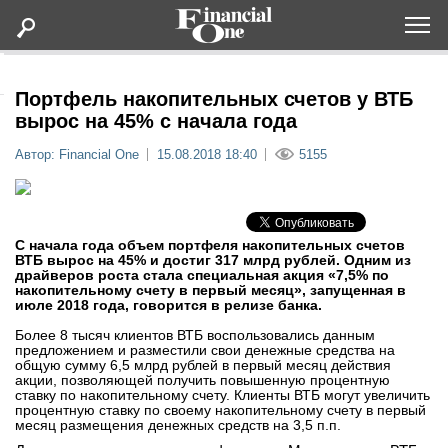
Оформить подписку
Портфель накопительных счетов у ВТБ
вырос на 45% с начала года
Статьи
Автор: Financial One
15.08.2018 18:40
5155
Дайджесты
С начала года объем портфеля накопительных счетов
Lifestyle
ВТБ вырос на 45% и достиг 317 млрд рублей. Одним из
драйверов роста стала специальная акция «7,5% по
накопительному счету в первый месяц», запущенная в
Мероприятия
июле 2018 года, говорится в релизе банка.
Более 8 тысяч клиентов ВТБ воспользовались данным
предложением и разместили свои денежные средства на
Новости
общую сумму 6,5 млрд рублей в первый месяц действия
акции, позволяющей получить повышенную процентную
ставку по накопительному счету. Клиенты ВТБ могут увеличить
Интервью
процентную ставку по своему накопительному счету в первый
месяц размещения денежных средств на 3,5 п.п.