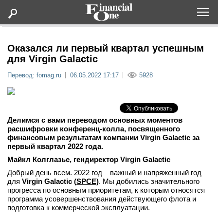
Оформить подписку
Оказался ли первый квартал успешным
для Virgin Galactic
Статьи
Перевод: fomag.ru
06.05.2022 17:17
5928
Дайджесты
Делимся с вами переводом основных моментов
Lifestyle
расшифровки конференц-колла, посвященного
финансовым результатам компании Virgin Galactic за
первый квартал 2022 года.
Мероприятия
Майкл Колглазье, гендиректор
Virgin Galactic
Добрый день всем. 2022 год – важный и напряженный год
Новости
для
Virgin Galactic (
SPCE
)
. Мы добились значительного
прогресса по основным приоритетам, к которым относятся
Интервью
программа усовершенствования действующего флота и
подготовка к коммерческой эксплуатации.