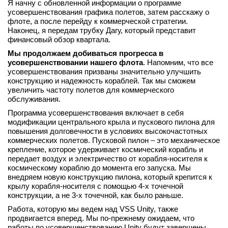
Я начну с обновленной информации о программе
вконтакте
усовершенствования графика полетов, затем расскажу о
телеграм
флоте, а после перейду к коммерческой стратегии.
Наконец, я передам трубку Дагу, который представит
финансовый обзор квартала.
Стать автором
Мы продолжаем добиваться прогресса в
Вход
усовершенствовании нашего флота
. Напомним, что все
усовершенствования призваны значительно улучшить
конструкцию и надежность кораблей. Так мы сможем
увеличить частоту полетов для коммерческого
обслуживания.
Программа усовершенствования включает в себя
модификации центрального крыла и пускового пилона для
повышения долговечности в условиях высокочастотных
коммерческих полетов. Пусковой пилон – это механическое
крепление, которое удерживает космический корабль и
передает воздух и электричество от корабля-носителя к
космическому кораблю до момента его запуска. Мы
внедряем новую конструкцию пилона, который крепится к
крылу корабля-носителя с помощью 4-х точечной
конструкции, а не 3-х точечной, как было раньше.
Работа, которую мы ведем над VSS Unity, также
продвигается вперед. Мы по-прежнему ожидаем, что
работы по усовершенствованию Unity будут завершены