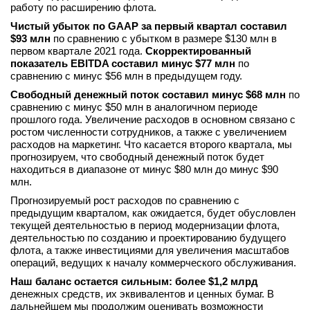
работу по расширению флота.
Чистый убыток по GAAP за первый квартал составил
$93 млн
по сравнению с убытком в размере $130 млн в
первом квартале 2021 года.
Скорректированный
показатель EBITDA составил минус $77 млн
по
сравнению с минус $56 млн в предыдущем году.
Свободный денежный поток составил минус $68 млн
по
сравнению с минус $50 млн в аналогичном периоде
прошлого года. Увеличение расходов в основном связано с
ростом численности сотрудников, а также с увеличением
расходов на маркетинг. Что касается второго квартала, мы
прогнозируем, что свободный денежный поток будет
находиться в диапазоне от минус $80 млн до минус $90
млн.
Прогнозируемый рост расходов по сравнению с
предыдущим кварталом, как ожидается, будет обусловлен
текущей деятельностью в период модернизации флота,
деятельностью по созданию и проектированию будущего
флота, а также инвестициями для увеличения масштабов
операций, ведущих к началу коммерческого обслуживания.
Наш баланс остается сильным: более $1,2 млрд
денежных средств, их эквивалентов и ценных бумаг. В
дальнейшем мы продолжим оценивать возможности