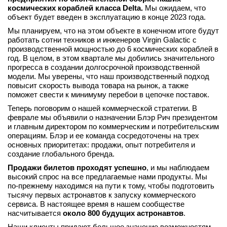
космических кораблей класса
Delta
.
Мы ожидаем, что
объект будет введен в эксплуатацию в конце 2023 года.
Мы планируем, что на этом объекте в конечном итоге будут
работать сотни техников и инженеров Virgin Galactic с
производственной мощностью до 6 космических кораблей в
год. В целом, в этом квартале мы добились значительного
прогресса в создании долгосрочной производственной
модели. Мы уверены, что наш производственный подход
повысит скорость вывода товара на рынок, а также
поможет свести к минимуму перебои в цепочке поставок.
Теперь поговорим о нашей коммерческой стратегии. В
феврале мы объявили о назначении Блэр Рич президентом
и главным директором по коммерческим и потребительским
операциям. Блэр и ее команда сосредоточены на трех
основных приоритетах: продажи, опыт потребителя и
создание глобального бренда.
Продажи билетов проходят успешно
, и мы наблюдаем
высокий спрос на все предлагаемые нами продукты. Мы
по-прежнему находимся на пути к тому, чтобы подготовить
тысячу первых астронавтов к запуску коммерческого
сервиса. В настоящее время в нашем сообществе
насчитывается
около 800 будущих астронавтов
.
Наши клиенты придают большое значение возможностям,