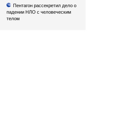
Пентагон рассекретил дело о
падении НЛО с человеческим
телом
Депрессия подкралась
незаметно: красные флаги,
помощь себе и что происходит с
мозгом