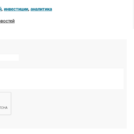
й
,
инвестиции
,
аналитика
овостей