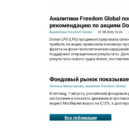
Аналитики Freedom Global п
рекомендацию по акциям Do
Аналитики Freedom Global
07.08.2026 16:24
Dorian LPG (LPG) продемонстрировала силь
прибыль на акцию превысили консенсус-пр
фрахта на фоне геополитических нарушений
поддержал операционные результаты. Доп
результаты нового судна Areion, поставленн
Фондовый рынок показывае
Наталья Мильчакова, аналитик Freedom Global
В пятницу, 7 августа, российский фондовый
настроение и показать движение в противо
индекс Мосбиржи вырос на 0,12%, а долларо
Все публикации