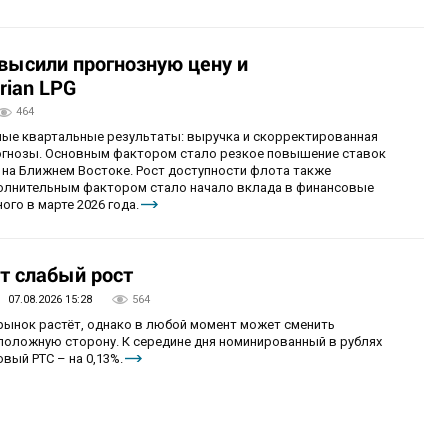
овысили прогнозную цену и
rian LPG
464
ные квартальные результаты: выручка и скорректированная
огнозы. Основным фактором стало резкое повышение ставок
 на Ближнем Востоке. Рост доступности флота также
олнительным фактором стало начало вклада в финансовые
ого в марте 2026 года.
т слабый рост
07.08.2026 15:28
564
 рынок растёт, однако в любой момент может сменить
положную сторону. К середине дня номинированный в рублях
вый РТС – на 0,13%.