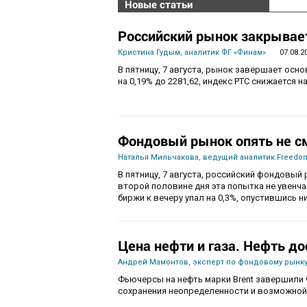
Новые статьи
Российский рынок закрывает
Кристина Гудым, аналитик ФГ «Финам»
07.08.2
В пятницу, 7 августа, рынок завершает осн
на 0,19% до 2281,62, индекс РТС снижается на
Фондовый рынок опять не с
Наталья Мильчакова, ведущий аналитик Freedom
В пятницу, 7 августа, российский фондовый 
второй половине дня эта попытка не увенч
биржи к вечеру упал на 0,3%, опустившись ни
Цена нефти и газа. Нефть до
Андрей Мамонтов, эксперт по фондовому рынку
Фьючерсы на нефть марки Brent завершили 
сохранения неопределенности и возможной