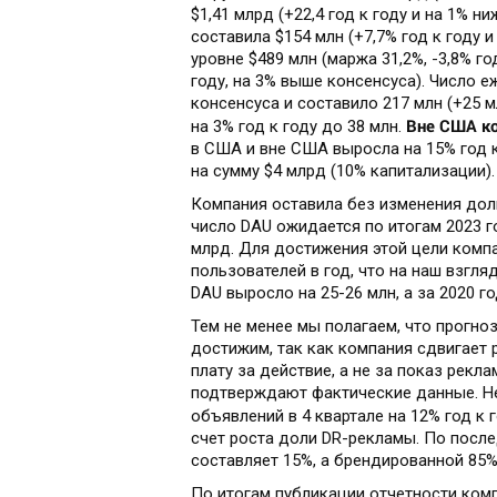
$1,41 млрд (+22,4 год к году и на 1% 
составила $154 млн (+7,7% год к году 
уровне $489 млн (маржа 31,2%, -3,8% год
году, на 3% выше консенсуса). Число 
консенсуса и составило 217 млн (+25 м
Вне США ко
на 3% год к году до 38 млн.
в США и вне США выросла на 15% год 
на сумму $4 млрд (10% капитализации).
Компания оставила без изменения дол
число DAU ожидается по итогам 2023 го
млрд. Для достижения этой цели комп
пользователей в год, что на наш взгля
DAU выросло на 25-26 млн, а за 2020 г
Тем не менее мы полагаем, что прогно
достижим, так как компания сдвигает
плату за действие, а не за показ рекл
подтверждают фактические данные. Н
объявлений в 4 квартале на 12% год к г
счет роста доли DR-рекламы. По посл
составляет 15%, а брендированной 85%
По итогам публикации отчетности ком