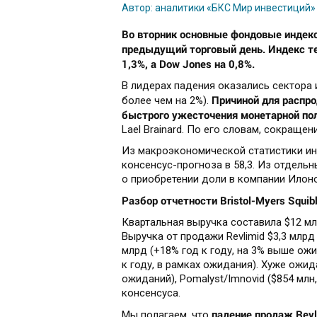
Автор: аналитики «БКС Мир инвестиций»
Во вторник основные фондовые индекс
предыдущий торговый день. Индекс те
1,3%, а Dow Jones на 0,8%.
В лидерах падения оказались сектора
Причиной для распро
более чем на 2%).
быстрого ужесточения монетарной по
Lael Brainard. По его словам, сокраще
Из макроэкономической статистики инд
консенсус-прогноза в 58,3. Из отдель
о приобретении доли в компании Ило
Разбор отчетности Bristol-Myers Squib
Квартальная выручка составила $12 млр
Выручка от продажи Revlimid $3,3 млрд 
млрд (+18% год к году, на 3% выше ожи
к году, в рамках ожидания). Хуже ожид
ожиданий), Pomalyst/Imnovid ($854 млн,
консенсуса.
падение продаж Rev
Мы полагаем, что