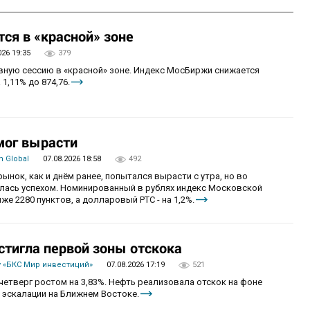
ся в «красной» зоне
026 19:35
379
овную сессию в «красной» зоне. Индекс МосБиржи снижается
 1,11% до 874,76.
мог вырасти
 Global
07.08.2026 18:58
492
рынок, как и днём ранее, попытался вырасти с утра, но во
алась успехом. Номинированный в рублях индекс Московской
же 2280 пунктов, а долларовый РТС - на 1,2%.
стигла первой зоны отскока
 «БКС Мир инвестиций»
07.08.2026 17:19
521
четверг ростом на 3,83%. Нефть реализовала отскок на фоне
 эскалации на Ближнем Востоке.