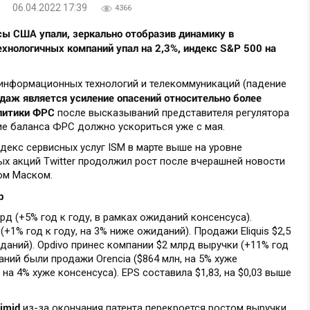
06.04.2022 17:39
4366
ы США упали, зеркально отобразив динамику в
хнологичных компаний упал на 2,3%, индекс S&P 500 на
 информационных технологий и телекоммуникаций (падение
даж является усиление опасений относительно более
литики ФРС
после высказываний представителя регулятора
ние баланса ФРС должно ускориться уже с мая.
екс сервисных услуг ISM в марте выше на уровне
ных акций Twitter продолжил рост после вчерашней новости
ном Маском.
b
д (+5% год к году, в рамках ожиданий консенсуса).
(+1% год к году, на 3% ниже ожиданий). Продажи Eliquis $2,5
даний). Opdivo принес компании $2 млрд выручки (+11% год
аний были продажи Orencia ($864 млн, на 5% хуже
 на 4% хуже консенсуса). EPS составила $1,83, на $0,03 выше
limid
из-за окончания патента перекроется ростом выручки