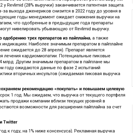
 у Revlimid (28% выручки) заканчивается патентная защита.
-за выхода дженериков снизится в 2022 году до уровня в
следующие годы менеджмент ожидает снижения выручки на
олагаем, что одобренные в предыдущие года препараты
 смогут нивелировать убывающую от Revlimid выручку.
о одобрению трех препаратов из пайплайна
, а также
х индикациях. Наиболее значимым препаратом в пайплайне
ение ожидается до 28 апреля). Препарат является
ля лечения кардиомиопатии. Потенциальные пиковые
4 млрд. Другим значимым препаратом в пайплане мы
этом году ожидаются данные по фазе 2 испытаний
ктики вторичных инсультов (ожидаемая пиковая выручка
сохраняем рекомендацию «покупать»
и повышаем целевую
 срок 1 год. Мы ожидаем, что выручка от текущего портфеля
ржать продажи компании вблизи текущих уровней в
 остаются возможности для расширения пайплайна за счет
 Twitter
год к году, на 1% ниже консенсуса). Рекламная выручка