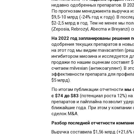
недавно одобренных препаратов. В 2022
По прогнозам менеджмента выручка из
$9,5-10 млрд (-24% год к году). В по
$2-2,5 млрд в год. Тем не менее мы п
(Zeposia, Rebrozyl, Abecma и Breyanzi)
На 2022 год запланированы решения п
одобрения текущих препаратов в новы
на этот год мы видим mavacamten (реш
ингибитором миозина и исследуется д
продажи по нашим оценкам составят $
считаем milvexian (антикоагулянт). В 
эффективности препарата для профила
$5 млрд).
мы 
По итогам публикации отчетности
с $74 до $83
(потенциал роста 12%) на
препаратов и пайплайна позволит уде
ближайшие года. При этом у компании
сделок M&A.
Разбор последней отчетности компании
Выручка составила $1,56 млрд (+21,6% 