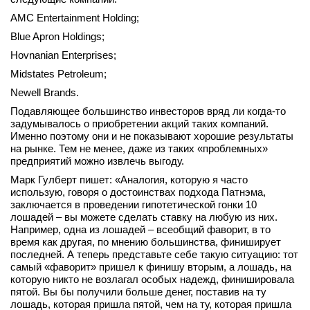
AMC Entertainment Holding;
Blue Apron Holdings;
Hovnanian Enterprises;
Midstates Petroleum;
Newell Brands.
Подавляющее большинство инвесторов вряд ли когда-то
задумывалось о приобретении акций таких компаний.
Именно поэтому они и не показывают хорошие результаты
на рынке. Тем не менее, даже из таких «проблемных»
предприятий можно извлечь выгоду.
Марк Гулберт пишет: «Аналогия, которую я часто
использую, говоря о достоинствах подхода Патнэма,
заключается в проведении гипотетической гонки 10
лошадей – вы можете сделать ставку на любую из них.
Например, одна из лошадей – всеобщий фаворит, в то
время как другая, по мнению большинства, финиширует
последней. А теперь представьте себе такую ситуацию: тот
самый «фаворит» пришел к финишу вторым, а лошадь, на
которую никто не возлагал особых надежд, финишировала
пятой. Вы бы получили больше денег, поставив на ту
лошадь, которая пришла пятой, чем на ту, которая пришла