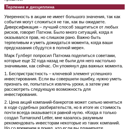
Терпение и дисциплина
Уверенность в акции не имеет большого значения, так как
события могут сложиться не так, как вы ожидаете.
Диверсификация – лучший способ защититься от любых
рисков, говорит Патнэм. Было много ситуаций, когда я
оказывался прав, но слишком рано. Важно быть
терпеливым и уметь дожидаться момента, когда ваши
предсказания сбудутся в полной мере».
Марк Гулберт попросил Патнэма поделиться советами,
которые еще 32 года назад не были для него настолько
значимыми, как сейчас. Он упомянул два важных момента.
1. Беспристрастность – ключевой элемент успешного
инвестирования. Если вы совершили ошибку, нужно уметь
признать ее, попытаться извлечь уроки, а затем уже
рассмотреть следующую возможность для
инвестирования.
2. Цена акций компаний-банкротов может сильно меняться
в ходе судебных разбирательств, но в итоге их стоимость
почти всегда оказывается равной нулю. «Когда я только
создал Turnaround Letter, мне казалось разумным
рекомендовать инвесторам некоторые из таких компаний.
Но со временем я понял, что если вы планируете