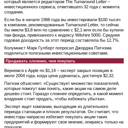
который является редактором The Turnaround Letter –
вконтакте
инвестиционного сервиса, отметившего 32 года с момента
телеграм
создания.
Если бы в начале 1988 года вы инвестировали $100 тысяч
в компании, рекомендованные Turnaround Letter, то сейчас
Стать автором
бы имели $3,8 млн по сравнению с $2,1 млн если бы купили
Вход
паи фонда, привязанного к индексу Wilshire 5000. Средняя
годовая доходность за этот период составляла бы 12,7%.
Колумнист Марк Гулберт попросил Джорджа Патнэма
поделиться полезными инвестиционными советами.
Продавать сложнее, чем покупать
Вернемся к Apple по $1,14 – эксперт закрыл позицию в
июле 2004 года, когда цена удвоилась, достигнув $2,32.
Патнэм объясняет: «Существует множество показателей,
которые помогут вам понять, какие акции на самом деле
дешево стоят. Гораздо сложнее определить, в какой момент
владения стоит продать, чтобы избежать убытка».
Эксперт ищет компании, выходящие из длительного
периода стагнации и плохих результатов. Он считает, что
инвесторы напрасно избегают покупать акции таких
предприятий и формируют свое мнение, опираясь только на
прошлое.