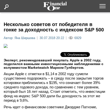
Оформить подписку
Несколько советов от победителя в
гонке за доходность с индексом S&P 500
Статьи
Автор: Яна Ширшова
30.07.2018 20:22
6929
Дайджесты
Эксперт, рекомендовавший покупать Apple в 2002 году,
Lifestyle
поделился важными инвестиционными наблюдениями с
колумнистом Marketwatch Марком Гулбертом.
Акции Apple с отметки в $1,14 в 2002 году сумели
Мероприятия
существенно подорожать – в среду после закрытия торгов
котировки приблизились к $195, что означает более 39%
среднего годового дохода, по сравнению с тем уровнем,
Новости
который был 16 лет назад. Стоит отметить, что инвестиции
фонд на индекс S&P 500 дали бы доходность за этот же
Интервью
период в 9,6%.
Речь идет о финансовом советнике Джордже Патнэме,