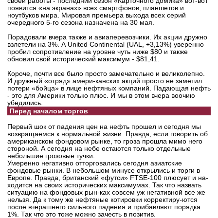
своей работы - последний сезон «Карточного домика» вот-вот
появится «на экранах» всех смартфонов, планшетов и
ноутбуков мира. Мировая премьера выхода всех серий
очередного 5-го сезона назначена на 30 мая.
Порадовали вчера также и авиаперевозчики. Их акции дружно
взлетели на 3%. А United Continental (UAL, +3,13%) уверенно
пробил сопротивление на уровне чуть ниже $80 и также
обновил свой исторический максимум - $81,41.
Короче, почти все было просто замечательно и великолепно.
И дружный «отряд» амери-канских акций просто не заметил
потери «бойца» в лице нефтяных компаний. Падающая нефть
- это для Америки только плюс. И мы в этом вчера воочию
убедились.
Перед началом торгов
Первый шок от падения цен на нефть прошел и сегодня мы
возвращаемся к нормальной жизни. Правда, если говорить об
американском фондовом рынке, то гроза прошла мимо него
стороной. А сегодня на небе остаются только отдельные
небольшие грозовые тучки.
Умеренно негативно отторговались сегодня азиатские
фондовые рынки. В небольшом минусе открылись и торги в
Европе. Правда, британский «футси» FTSE-100 плюсует и на-
ходится на своих исторических максимумах. Так что назвать
ситуацию на фондовых рын-ках совсем уж негативной все же
нельзя. Да к тому же нефтяные котировки корректиру-ются
после вчерашнего сильного падения и прибавляют порядка
1%. Так что это тоже можно зачесть в позитив.