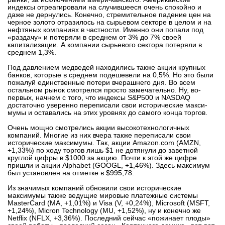
индексы отреагировали на случившееся очень спокойно и
вконтакте
даже не дернулись. Конечно, стремительное падение цен на
телеграм
черное золото отразилось на сырьевом секторе в целом и на
нефтяных компаниях в частности. Именно они попали под
«раздачу» и потеряли в среднем от 3% до 7% своей
Стать автором
капитализации. А компании сырьевого сектора потеряли в
среднем 1,3%.
Вход
Под давлением медведей находились также акции крупных
банков, которые в среднем подешевели на 0,5%. Но это были
пожалуй единственные потери вчерашнего дня. Во всем
остальном рынок смотрелся просто замечательно. Ну, во-
первых, начнем с того, что индексы S&P500 и NASDAQ
достаточно уверенно переписали свои исторические макси-
мумы и оставались на этих уровнях до самого конца торгов.
Очень мощно смотрелись акции высокотехнологичных
компаний. Многие из них вчера также переписали свои
исторические максимумы. Так, акции Amazon.com (AMZN,
+1,33%) по ходу торгов лишь $1 не дотянули до заветной
круглой цифры в $1000 за акцию. Почти к этой же цифре
пришли и акции Alphabet (GOOGL, +1,46%). Здесь максимум
был установлен на отметке в $995,78.
Из значимых компаний обновили свои исторические
максимумы также ведущие мировые платежные системы
MasterCard (MA, +1,01%) и Visa (V, +0,24%), Microsoft (MSFT,
+1,24%), Micron Technology (MU, +1,52%), ну и конечно же
Netflix (NFLX, +3,36%). Последний сейчас «пожинает плоды»