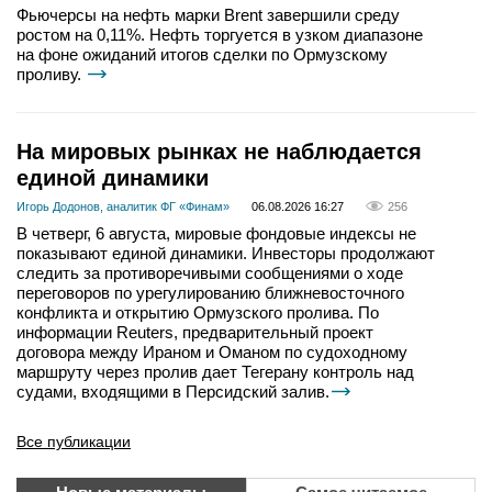
Фьючерсы на нефть марки Brent завершили среду
ростом на 0,11%. Нефть торгуется в узком диапазоне
на фоне ожиданий итогов сделки по Ормузскому
проливу.
На мировых рынках не наблюдается
единой динамики
Игорь Додонов, аналитик ФГ «Финам»
06.08.2026 16:27
256
В четверг, 6 августа, мировые фондовые индексы не
показывают единой динамики. Инвесторы продолжают
следить за противоречивыми сообщениями о ходе
переговоров по урегулированию ближневосточного
конфликта и открытию Ормузского пролива. По
информации Reuters, предварительный проект
договора между Ираном и Оманом по судоходному
маршруту через пролив дает Тегерану контроль над
судами, входящими в Персидский залив.
Все публикации