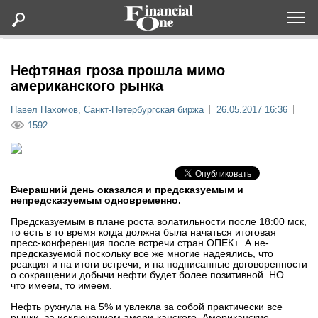
Оформить подписку
Нефтяная гроза прошла мимо
американского рынка
Статьи
Павел Пахомов, Санкт-Петербургская биржа
26.05.2017 16:36
1592
Дайджесты
Lifestyle
Вчерашний день оказался и предсказуемым и
непредсказуемым одновременно.
Мероприятия
Предсказуемым в плане роста волатильности после 18:00 мск,
то есть в то время когда должна была начаться итоговая
пресс-конференция после встречи стран ОПЕК+. А не-
Новости
предсказуемой поскольку все же многие надеялись, что
реакция и на итоги встречи, и на подписанные договоренности
о сокращении добычи нефти будет более позитивной. НО…
что имеем, то имеем.
Интервью
Нефть рухнула на 5% и увлекла за собой практически все
рынки, за исключением амери-канского. Американские