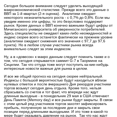
Сегодня большое внимание следует уделить выходящей
макроэкономической статистике. Прежде всего это данные о
ВВП за 1-й квартал (2-я оценка). Аналитики ожидает
некоторого незначительного роста - с 0,7% до 0,8%. Если мы
увидим именно эти цифры, то это безусловно поддержит
рынок. Кроме данных о ВВП конечно важными будут цифры от
Мичиганского университета об уверенности потребителей.
Здесь специалисты не ожидают каких-либо неожиданностей и
индекс скорее всего останется фактически на прежнем уровне
(аналитики ожидают снижения его значения с 97,7 до 97,6
пункта). Но в любом случае участники рынка всегда
внимательно следят за этим индексом.
Ну, а в «довесок» к макро данным следует помнить также и о
том, что сегодня открывается саммит G-7 в Таормине на
Сицилии. Так что оттуда тоже могут поступить ка-кие-нибудь
интересные новости важные для рынка в целом.
И все же общий прогноз на сегодня скорее нейтральный.
Индексы с большой вероятностью будут находиться вблизи
нулевых отметок и после вчерашнего Дня рекордов участники
торгов возьмут сегодня день отдыха. Кроме того, нельзя
сбрасывать со счетов и тот факт, что впереди нас ждут
длинные выходные - в понедельник 29 мая в США отмечают
День Памяти (Memory day) и все рынки будут закрыты. В связи
с этим целый ряд участников торгов захотят зафиксировать
прибыль, полученную за последние дни и закрыть свои
позиции перед длинными выходными. И это тоже в какой-то
мере будет оказывать давление на рынок. Так что нас ждут