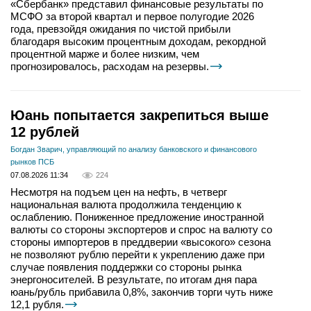
«Сбербанк» представил финансовые результаты по
МСФО за второй квартал и первое полугодие 2026
года, превзойдя ожидания по чистой прибыли
благодаря высоким процентным доходам, рекордной
процентной марже и более низким, чем
прогнозировалось, расходам на резервы.
Юань попытается закрепиться выше
12 рублей
Богдан Зварич, управляющий по анализу банковского и финансового
рынков ПСБ
07.08.2026 11:34
224
Несмотря на подъем цен на нефть, в четверг
национальная валюта продолжила тенденцию к
ослаблению. Пониженное предложение иностранной
валюты со стороны экспортеров и спрос на валюту со
стороны импортеров в преддверии «высокого» сезона
не позволяют рублю перейти к укреплению даже при
случае появления поддержки со стороны рынка
энергоносителей. В результате, по итогам дня пара
юань/рубль прибавила 0,8%, закончив торги чуть ниже
12,1 рубля.