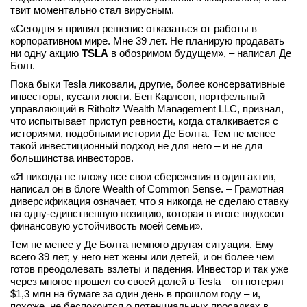
твит моментально стал вирусным.
вконтакте
телеграм
«Сегодня я принял решение отказаться от работы в
корпоративном мире. Мне 39 лет. Не планирую продавать
ни одну акцию
TSLA
в обозримом будущем», – написал Де
Стать автором
Болт.
Вход
Пока быки Tesla ликовали, другие, более консервативные
инвесторы, кусали локти. Бен Карлсон, портфельный
управляющий в Ritholtz Wealth Management LLC, признал,
что испытывает приступ ревности, когда сталкивается с
историями, подобными истории Де Болта. Тем не менее
такой инвестиционный подход не для него – и не для
большинства инвесторов.
«Я никогда не вложу все свои сбережения в один актив, –
написал он в блоге Wealth of Common Sense. – Грамотная
диверсификация означает, что я никогда не сделаю ставку
на одну-единственную позицию, которая в итоге подкосит
финансовую устойчивость моей семьи».
Тем не менее у Де Болта немного другая ситуация. Ему
всего 39 лет, у него нет жены или детей, и он более чем
готов преодолевать взлеты и падения. Инвестор и так уже
через многое прошел со своей долей в Tesla – он потерял
$1,3 млн на бумаге за один день в прошлом году – и,
похоже, не беспокоится о потенциальных просадках в