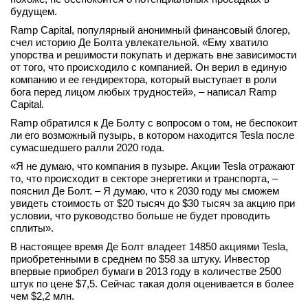
будущем.
Ramp Capital, популярный анонимный финансовый блогер,
счел историю Де Болта увлекательной. «Ему хватило
упорства и решимости покупать и держать вне зависимости
от того, что происходило с компанией. Он верил в единую
компанию и ее гендиректора, который выступает в роли
бога перед лицом любых трудностей», – написал Ramp
Capital.
Ramp обратился к Де Болту с вопросом о том, не беспокоит
ли его возможный пузырь, в котором находится Tesla после
сумасшедшего ралли 2020 года.
«Я не думаю, что компания в пузыре. Акции Tesla отражают
то, что происходит в секторе энергетики и транспорта, –
пояснил Де Болт. – Я думаю, что к 2030 году мы сможем
увидеть стоимость от $20 тысяч до $30 тысяч за акцию при
условии, что руководство больше не будет проводить
сплиты».
В настоящее время Де Болт владеет 14850 акциями Tesla,
приобретенными в среднем по $58 за штуку. Инвестор
впервые приобрел бумаги в ​​2013 году в количестве 2500
штук по цене $7,5. Сейчас такая доля оценивается в более
чем $2,2 млн.