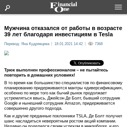
Оформить подписку
Мужчина отказался от работы в возрасте
39 лет благодаря инвестициям в Tesla
Статьи
Перевод: Яна Кудрявцева
18.01.2021 14:42
7368
Дайджесты
Трюк выполнен профессионалом – не пытайтесь
Lifestyle
повторить в домашних условиях!
В то время как большинство специалистов по финансовому
Мероприятия
планированию придерживаются мантры «диверсификации»,
особенно по мере того как бычий рынок продолжает
устремляться ввысь, Джейсон Де Болт, бывший сотрудник
Новости
Google и нынешний сотрудник Amazon, придерживается
совершенно другого подхода.
Интервью
Как и другие преданные поклонники TSLA, Де Болт получил
шанс насладиться невероятным ростом акций компании.
Недавно он поделился своим успехом в микроблоге, и его