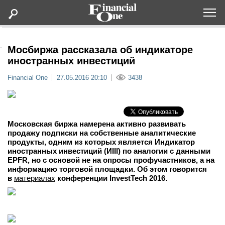
Оформить подписку
Мосбиржа рассказала об индикаторе
иностранных инвестиций
Статьи
Financial One
27.05.2016 20:10
3438
Дайджесты
Московская биржа намерена активно развивать
Lifestyle
продажу подписки на собственные аналитические
продукты, одним из которых является Индикатор
иностранных инвестиций (ИIII) по аналогии с данными
Мероприятия
EPFR, но с основой не на опросы профучастников, а на
информацию торговой площадки. Об этом говорится
в
материалах
конференции InvestTech 2016.
Новости
Интервью