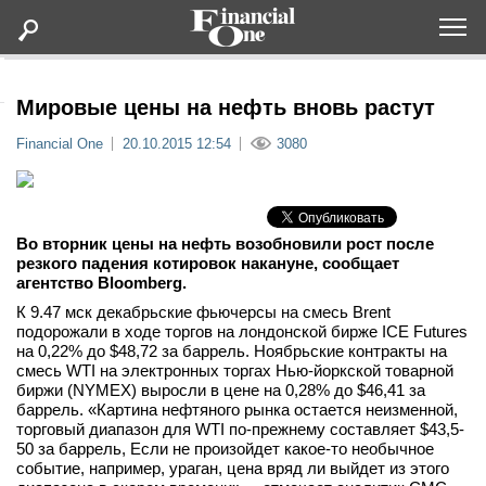
Оформить подписку
Мировые цены на нефть вновь растут
Financial One
20.10.2015 12:54
3080
Статьи
Дайджесты
Во вторник цены на нефть возобновили рост после
резкого падения котировок накануне, сообщает
Lifestyle
агентство Bloomberg.
К 9.47 мск декабрьские фьючерсы на смесь Brent
Мероприятия
подорожали в ходе торгов на лондонской бирже ICE Futures
на 0,22% до $48,72 за баррель. Ноябрьские контракты на
смесь WTI на электронных торгах Нью-йоркской товарной
Новости
биржи (NYMEX) выросли в цене на 0,28% до $46,41 за
баррель. «Картина нефтяного рынка остается неизменной,
торговый диапазон для WTI по-прежнему составляет $43,5-
Интервью
50 за баррель, Если не произойдет какое-то необычное
событие, например, ураган, цена вряд ли выйдет из этого