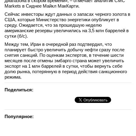
диапазона в скором времени», – отмечает аналитик CMC
Markets в Сиднее Майкл МакКарти.
вконтакте
телеграм
Сейчас инвесторы ждут данных о запасах черного золота в
США, которые Министерство энергетики опубликует в
среду. Ожидается, что за прошедшую неделю
Стать автором
американские резервы увеличились на 3,5 млн баррелей в
сутки (б/с).
Вход
Между тем, Иран в очередной раз подтвердил, что
планирует быстро увеличить добычу нефти сразу после
снятия санкций. По оценкам экспертов, в течение шести
месяцев после отмены эмбарго страна может увеличить
экспорт на 1 млн баррелей в сутки, чтобы вернуть себе
долю рынка, потерянную в период действия санкционного
режима.
Поделиться:
Популярное: