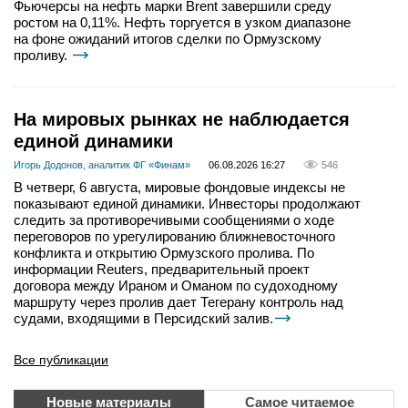
Фьючерсы на нефть марки Brent завершили среду
ростом на 0,11%. Нефть торгуется в узком диапазоне
на фоне ожиданий итогов сделки по Ормузскому
проливу.
На мировых рынках не наблюдается
единой динамики
Игорь Додонов, аналитик ФГ «Финам»
06.08.2026 16:27
546
В четверг, 6 августа, мировые фондовые индексы не
показывают единой динамики. Инвесторы продолжают
следить за противоречивыми сообщениями о ходе
переговоров по урегулированию ближневосточного
конфликта и открытию Ормузского пролива. По
информации Reuters, предварительный проект
договора между Ираном и Оманом по судоходному
маршруту через пролив дает Тегерану контроль над
судами, входящими в Персидский залив.
Все публикации
Новые материалы
Самое читаемое