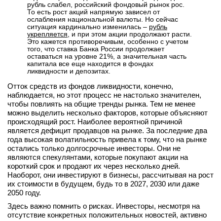
рубль слабел, российский фондовый рынок рос.
То есть рост акций напрямую зависел от
ослабления национальной валюты. Но сейчас
ситуация кардинально изменилась –
рубль
укрепляется
, и при этом акции продолжают расти.
Это кажется противоречивым, особенно с учетом
того, что ставка Банка России продолжает
оставаться на уровне 21%, а значительная часть
капитала все еще находится в фондах
ликвидности и депозитах.
Отток средств из фондов ликвидности, конечно,
наблюдается, но этот процесс не настолько значителен,
чтобы повлиять на общие тренды рынка. Тем не менее
можно выделить несколько факторов, которые объясняют
происходящий рост. Наиболее вероятной причиной
является дефицит продавцов на рынке. За последние два
года высокая волатильность привела к тому, что на рынке
остались только долгосрочные инвесторы. Они не
являются спекулянтами, которые покупают акции на
короткий срок и продают их через несколько дней.
Наоборот, они инвестируют в бизнесы, рассчитывая на рост
их стоимости в будущем, будь то в 2027, 2030 или даже
2050 году.
Здесь важно помнить о рисках. Инвесторы, несмотря на
отсутствие конкретных положительных новостей, активно