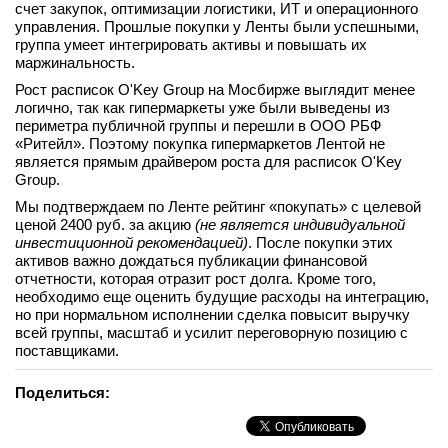
счет закупок, оптимизации логистики, ИТ и операционного
вконтакте
управления. Прошлые покупки у Ленты были успешными,
телеграм
группа умеет интегрировать активы и повышать их
маржинальность.
Стать автором
Рост расписок O'Key Group на Мосбирже выглядит менее
логично, так как гипермаркеты уже были выведены из
Вход
периметра публичной группы и перешли в ООО РБФ
«Ритейл». Поэтому покупка гипермаркетов Лентой не
является прямым драйвером роста для расписок O'Key
Group.
Мы подтверждаем по Ленте рейтинг «покупать» с целевой
ценой 2400 руб. за акцию
(не является индивидуальной
инвестиционной рекомендацией)
. После покупки этих
активов важно дождаться публикации финансовой
отчетности, которая отразит рост долга. Кроме того,
необходимо еще оценить будущие расходы на интеграцию,
но при нормальном исполнении сделка повысит выручку
всей группы, масштаб и усилит переговорную позицию с
поставщиками.
Поделиться: