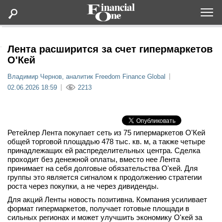
Оформить подписку
Лента расширится за счет гипермаркетов
О'Кей
Статьи
Владимир Чернов, аналитик Freedom Finance Global
02.06.2026 18:59
2213
Дайджесты
Lifestyle
Ретейлер Лента покупает сеть из 75 гипермаркетов О'Кей
общей торговой площадью 478 тыс. кв. м, а также четыре
принадлежащих ей распределительных центра. Сделка
Мероприятия
проходит без денежной оплаты, вместо нее Лента
принимает на себя долговые обязательства О'кей. Для
Новости
группы это является сигналом к продолжению стратегии
роста через покупки, а не через дивиденды.
Для акций Ленты новость позитивна. Компания усиливает
Интервью
формат гипермаркетов, получает готовые площади в
сильных регионах и может улучшить экономику О'кей за