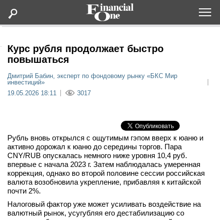
Оформить подписку
Курс рубля продолжает быстро
повышаться
Статьи
Дмитрий Бабин, эксперт по фондовому рынку «БКС Мир
инвестиций»
19.05.2026 18:11
3017
Дайджесты
Lifestyle
Рубль вновь открылся с ощутимым гэпом вверх к юаню и
активно дорожал к юаню до середины торгов. Пара
Мероприятия
CNY/RUB опускалась немного ниже уровня 10,4 руб.
впервые с начала 2023 г. Затем наблюдалась умеренная
коррекция, однако во второй половине сессии российская
Новости
валюта возобновила укрепление, прибавляя к китайской
почти 2%.
Интервью
Налоговый фактор уже может усиливать воздействие на
валютный рынок, усугубляя его дестабилизацию со