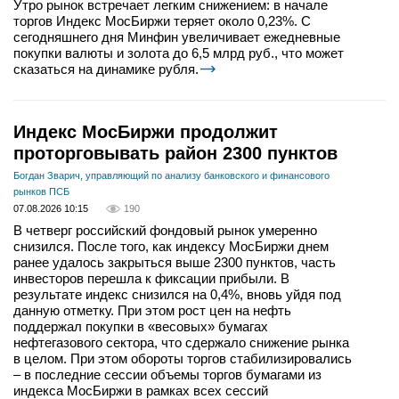
Утро рынок встречает легким снижением: в начале
торгов Индекс МосБиржи теряет около 0,23%. С
сегодняшнего дня Минфин увеличивает ежедневные
покупки валюты и золота до 6,5 млрд руб., что может
сказаться на динамике рубля.
Индекс МосБиржи продолжит
проторговывать район 2300 пунктов
Богдан Зварич, управляющий по анализу банковского и финансового
рынков ПСБ
07.08.2026 10:15
190
В четверг российский фондовый рынок умеренно
снизился. После того, как индексу МосБиржи днем
ранее удалось закрыться выше 2300 пунктов, часть
инвесторов перешла к фиксации прибыли. В
результате индекс снизился на 0,4%, вновь уйдя под
данную отметку. При этом рост цен на нефть
поддержал покупки в «весовых» бумагах
нефтегазового сектора, что сдержало снижение рынка
в целом. При этом обороты торгов стабилизировались
– в последние сессии объемы торгов бумагами из
индекса МосБиржи в рамках всех сессий