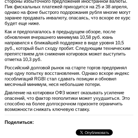
стороны избыточного предложения иностранной валюты.
Пик фискальных платежей приходится на 25 и 38 апреля,
вконтакте
телеграм
однако на фоне быстрого подорожания рубля многие могут
заранее продавать инвалюту, опасаясь, что вскоре ее курс
будет еще ниже.
Стать автором
Как и предполагалось в предыдущем обзоре, после
обновления вчерашнего минимума 10,58 руб. юань
Вход
направился к ближайшей поддержке в виде уровня 10,5
руб., который был сходу пробит. Следующим техническим
препятствием для снижения котировок может выступить
отметка 10,3 руб.
Российский долговой рынок на старте торгов предпринял
еще одну попытку восстановления. Однако вскоре индекс
гособлигаций RGBI стал сдавать позиции и обновил
месячный минимум, неся небольшие потери.
Давление на котировки ОФЗ может оказывать усиление
опасений, что фактор геополитики может ухудшиться. Это
способно на более долгосрочном горизонте ограничить
возможности снижать ключевую ставку.
Поделиться: