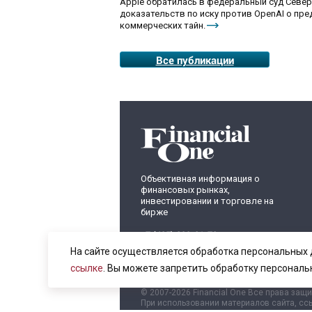
Apple обратилась в федеральный суд Севе
доказательств по иску против OpenAI о пр
коммерческих тайн.
Все публикации
Объективная информация о
финансовых рынках,
инвестировании и торговле на
бирже
+7 (495) 899-01-70
info@fomag.ru
На сайте осуществляется обработка персональных 
ссылке
. Вы можете запретить обработку персональ
© 2007-2026 Financial One Все права защ
При использовании материалов сайта, ссы