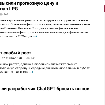
овысили прогнозную цену и
rian LPG
169
ные квартальные результаты: выручка и скорректированная
огнозы. Основным фактором стало резкое повышение ставок
 на Ближнем Востоке. Рост доступности флота также
олнительным фактором стало начало вклада в финансовые
ого в марте 2026 года.
т слабый рост
07.08.2026 15:28
243
 рынок растёт, однако в любой момент может сменить
положную сторону. К середине дня номинированный в рублях
вый РТС – на 0,13%.
т ли разработчик ChatGPT бросить вызов