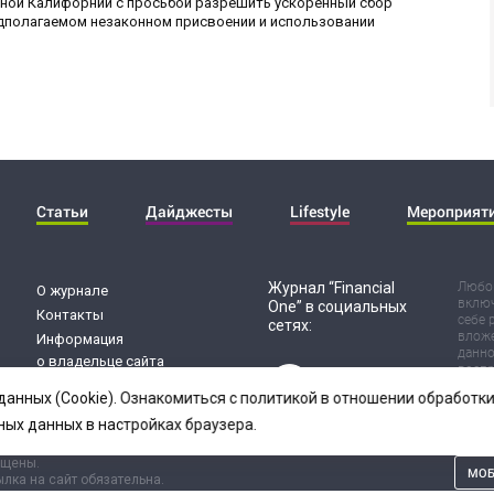
рной Калифорнии с просьбой разрешить ускоренный сбор
едполагаемом незаконном присвоении и использовании
Статьи
Дайджесты
Lifestyle
Мероприят
Журнал “Financial
Любог
О журнале
включ
One” в социальных
Контакты
себе 
сетях:
вложе
Информация
данно
о владельце сайта
воспр
Обработка
Испол
данных (Cookie). Ознакомиться с политикой в отношении обработ
риск 
персональных данных
резул
ных данных в настройках браузера.
ищены.
МОБ
лка на сайт обязательна.