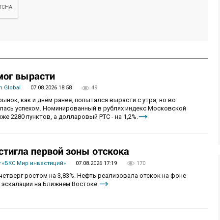
мог вырасти
 Global
07.08.2026 18:58
49
рынок, как и днём ранее, попытался вырасти с утра, но во
алась успехом. Номинированный в рублях индекс Московской
же 2280 пунктов, а долларовый РТС - на 1,2%.
стигла первой зоны отскока
 «БКС Мир инвестиций»
07.08.2026 17:19
170
четверг ростом на 3,83%. Нефть реализовала отскок на фоне
 эскалации на Ближнем Востоке.