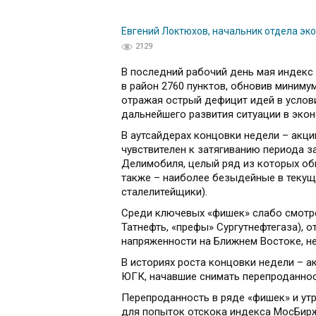
Евгений Локтюхов, начальник отдела эк
2129
В последний рабочий день мая индекс
в район 2760 пунктов, обновив миниму
отражая острый дефицит идей в усло
дальнейшего развития ситуации в экон
В аутсайдерах концовки недели – акци
чувствителен к затягиванию периода з
Делимобиля, целый ряд из которых об
также – наиболее безыдейные в текущ
сталелитейщики).
Среди ключевых «фишек» слабо смотре
Татнефть, «префы» Сургутнефтегаза), 
напряженности на Ближнем Востоке, неф
В историях роста концовки недели – 
ЮГК, начавшие снимать перепроданнос
Перепроданность в ряде «фишек» и ут
для попыток отскока индекса МосБирж