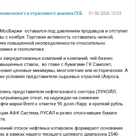
ономического и отраслевого анализа ПСБ
01.06.2026 10:03
 МосБиржи оставался под давлением продавцов и отступил
мы с ноября. Торговая активность оставалась низкой,
виях повышенной неопределенности относительно
омике и геополитике.
и закредитованных компаний и компаний, чей бизнес
авышенных ставок, во главе с бумагами ГК Самолет,
новил ценовые минимумы, многолетние или исторические. А
их условиях представители сырьевых отраслей (Алроса,
лись представители нефтегазового сектора (ЛУКОЙЛ,
отыгрывающие откат, на надеждах на снижение
ти марки Brent к отметке 90 долл./барр. и крепкий рубль.
акции АФК Система, РУСАЛ и резво отскочившие бумаги
ть.
ренний отскок нефтяных котировок формируют основания
и, в рамках нашего текущего целевого диапазона 2540-