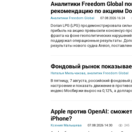
Аналитики Freedom Global п
рекомендацию по акциям Do
Аналитики Freedom Global
07.08.2026 16:24
Dorian LPG (LPG) продемонстрировала силь
прибыль на акцию превысили консенсус-пр
фрахта на фоне геополитических нарушений
поддержал операционные результаты. Доп
результаты нового судна Areion, поставленн
Фондовый рынок показывае
Наталья Мильчакова, аналитик Freedom Global
В пятницу, 7 августа, российский фондовый
настроение и показать движение в противо
индекс Мосбиржи вырос на 0,12%, а долларо
Apple против OpenAI: сможе
iPhone?
Ксения Малышева
07.08.2026 14:30
245