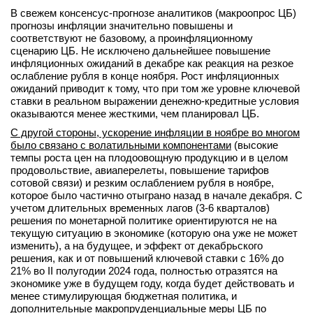
В свежем консенсус-прогнозе аналитиков (макроопрос ЦБ)
прогнозы инфляции значительно повышены и
соответствуют не базовому, а проинфляционному
сценарию ЦБ. Не исключено дальнейшее повышение
инфляционных ожиданий в декабре как реакция на резкое
ослабление рубля в конце ноября. Рост инфляционных
ожиданий приводит к тому, что при том же уровне ключевой
ставки в реальном выражении денежно-кредитные условия
оказываются менее жесткими, чем планировал ЦБ.
С другой стороны, ускорение инфляции в ноябре во многом
было связано с волатильными компонентами
(высокие
темпы роста цен на плодоовощную продукцию и в целом
продовольствие, авиаперелеты, повышение тарифов
сотовой связи) и резким ослаблением рубля в ноябре,
которое было частично отыграно назад в начале декабря. С
учетом длительных временных лагов (3-6 кварталов)
решения по монетарной политике ориентируются не на
текущую ситуацию в экономике (которую она уже не может
изменить), а на будущее, и эффект от декабрьского
решения, как и от повышений ключевой ставки с 16% до
21% во II полугодии 2024 года, полностью отразятся на
экономике уже в будущем году, когда будет действовать и
менее стимулирующая бюджетная политика, и
дополнительные макропруденциальные меры ЦБ по