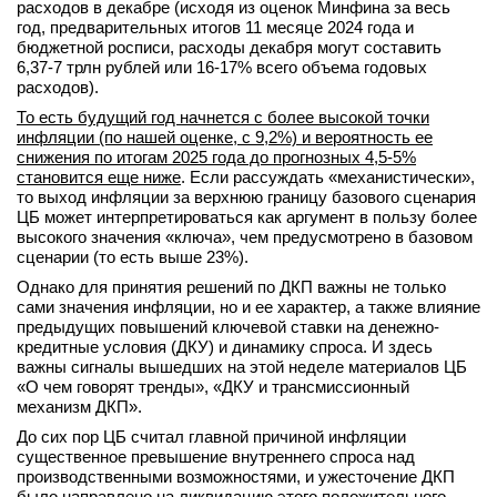
расходов в декабре (исходя из оценок Минфина за весь
год, предварительных итогов 11 месяце 2024 года и
бюджетной росписи, расходы декабря могут составить
6,37-7 трлн рублей или 16-17% всего объема годовых
расходов).
То есть будущий год начнется с более высокой точки
инфляции (по нашей оценке, с 9,2%) и вероятность ее
снижения по итогам 2025 года до прогнозных 4,5-5%
становится еще ниже
. Если рассуждать «механистически»,
то выход инфляции за верхнюю границу базового сценария
ЦБ может интерпретироваться как аргумент в пользу более
высокого значения «ключа», чем предусмотрено в базовом
сценарии (то есть выше 23%).
Однако для принятия решений по ДКП важны не только
сами значения инфляции, но и ее характер, а также влияние
предыдущих повышений ключевой ставки на денежно-
кредитные условия (ДКУ) и динамику спроса. И здесь
важны сигналы вышедших на этой неделе материалов ЦБ
«О чем говорят тренды», «ДКУ и трансмиссионный
механизм ДКП».
До сих пор ЦБ считал главной причиной инфляции
существенное превышение внутреннего спроса над
производственными возможностями, и ужесточение ДКП
было направлено на ликвидацию этого положительного