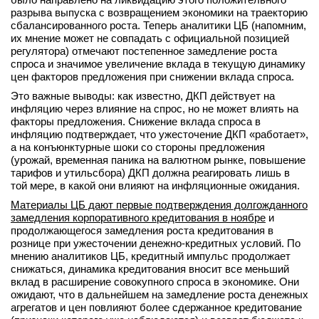
разрыва выпуска с возвращением экономики на траекторию
сбалансированного роста. Теперь аналитики ЦБ (напомним,
их мнение может не совпадать с официальной позицией
регулятора) отмечают постепенное замедление роста
спроса и значимое увеличение вклада в текущую динамику
цен факторов предложения при снижении вклада спроса.
Это важные выводы: как известно, ДКП действует на
инфляцию через влияние на спрос, но не может влиять на
факторы предложения. Снижение вклада спроса в
инфляцию подтверждает, что ужесточение ДКП «работает»,
а на конъюнктурные шоки со стороны предложения
(урожай, временная паника на валютном рынке, повышение
тарифов и утильсбора) ДКП должна реагировать лишь в
той мере, в какой они влияют на инфляционные ожидания.
Материалы ЦБ дают первые подтверждения долгожданного
замедления корпоративного кредитования в ноябре
и
продолжающегося замедления роста кредитования в
рознице при ужесточении денежно-кредитных условий. По
мнению аналитиков ЦБ, кредитный импульс продолжает
снижаться, динамика кредитования вносит все меньший
вклад в расширение совокупного спроса в экономике. Они
ожидают, что в дальнейшем на замедление роста денежных
агрегатов и цен повлияют более сдержанное кредитование