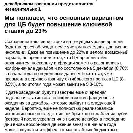
декабрьском заседании представляется
вконтакте
незначительной.
телеграм
Мы полагаем, что основным вариантом
для ЦБ будет повышение ключевой
Стать автором
ставки до 23%
Вход
Сохранение ключевой ставки на текущем уровне вряд ли
будет всерьез обсуждаться с учетом последних данных по
инфляции. Даже ее повышение до 22% в целом возможный
вариант, но представляется, что ЦБ вряд ли этим
ограничится, поскольку инфляция заметно разогналась в
ноябре-начале декабря и по состоянию на 9 декабря (8,76%
с начала года по недельным данным Росстата), уже
превысила верхнюю границу октябрьского прогноза ЦБ (8-
8,5%), а по итогам года может выйти на 9,3-10%.
К дате заседания будут известны еще очередная
недельная статистика по инфляции и инфляционные
ожидания за декабрь, которые выйдут на следующей
неделе. Вероятно, еще не полностью реализовались
инфляционные последствия ноябрьского ослабления рубля
(который после укрепления в начале декабря в последние
дни вновь возобновил движение вниз) и в начале года
может ощущаться эффект от масштабных бюджетных