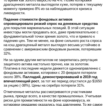
то время как золото выросло на 4%. Позже котировки
драгоценного металла выглядели хуже, потеряв к текущему
вконтакте
моменту примерно 8% из-за наблюдавшегося кризиса
телеграм
ликвидности.
Падение стоимости фондовых активов
Стать автором
спровоцировало резкий спрос на денежные средства
для покрытия маржинальных позиций. В этой ситуации
Вход
инвесторы могли продавать все, даже привлекательное с
фундаментальной точки зрения золото, что и привело к
падению цен. Тем не менее, на фоне сильного роста спроса
на кэш драгоценный металл выглядел весьма устойчиво в
сравнении с американским фондовым рынком, потерявшим
32%.
Ни за одним другим металлом не закрепилась репутация
защитного актива настолько прочно, как за золотом.
Платина в последние недели движется однонаправленно с
фондовыми активами, котировки с 20 февраля потеряли
около 38%.
Палладий, демонстрировавший в 2019 год
впечатляющий рост
, за тот же период опустился до $1650
за унцию (-38%). Цены на серебро потеряли 31%.
Отмеченные металлы рассматриваются участниками
рынка, прежде всего, в качестве промышленных. Учитывая
риски для промактивности на фоне коронавируса, их
котировки ожидаемо оказались под давлением. То же самое