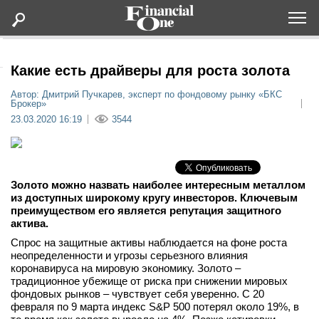
Оформить подписку
Какие есть драйверы для роста золота
Автор: Дмитрий Пучкарев, эксперт по фондовому рынку «БКС
Брокер»
Статьи
23.03.2020 16:19
3544
Дайджесты
Lifestyle
Золото можно назвать наиболее интересным металлом
из доступных широкому кругу инвесторов. Ключевым
преимуществом его является репутация защитного
Мероприятия
актива.
Спрос на защитные активы наблюдается на фоне роста
Новости
неопределенности и угрозы серьезного влияния
коронавируса на мировую экономику. Золото –
традиционное убежище от риска при снижении мировых
Интервью
фондовых рынков – чувствует себя уверенно. С 20
февраля по 9 марта индекс S&P 500 потерял около 19%, в