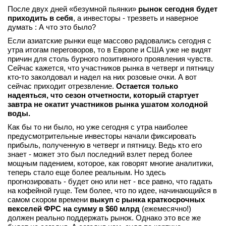
После двух дней «безумной пьянки»
рынок сегодня будет
приходить в себя
, а инвесторы - трезветь и наверное
думать : А что это было?
Если азиатские рынки еще массово радовались сегодня с
утра итогам переговоров, то в Европе и США уже не видят
причин для столь бурного позитивного проявления чувств.
Сейчас кажется, что участников рынка в четверг и пятницу
кто-то заколдовал и надел на них розовые очки. А вот
сейчас приходит отрезвление.
Остается только
надеяться, что сезон отчетности, который стартует
завтра не окатит участников рынка ушатом холодной
воды.
Как бы то ни было, но уже сегодня с утра наиболее
предусмотрительные инвесторы начали фиксировать
прибыль, полученную в четверг и пятницу. Ведь кто его
знает - может это был последний взлет перед более
мощным падением, которое, как говорят многие аналитики,
теперь стало еще более реальным. Но здесь
прогнозировать - будет оно или нет - все равно, что гадать
на кофейной гуще. Тем более, что по идее, начинающийся в
самом скором времени
выкуп с рынка краткосрочных
векселей ФРС на сумму в $60 млрд
(ежемесячно!)
должен реально поддержать рынок. Однако это все же