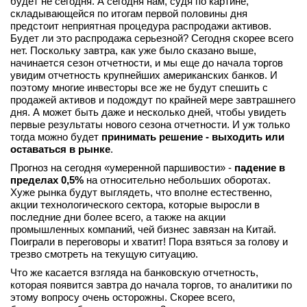
будет не сегодня. А сегодня нам, судя по картине,
складывающейся по итогам первой половины дня
предстоит неприятная процедура распродажи активов.
Будет ли это распродажа серьезной? Сегодня скорее всего
нет. Поскольку завтра, как уже было сказано выше,
начинается сезон отчетности, и мы еще до начала торгов
увидим отчетность крупнейших американских банков. И
поэтому многие инвесторы все же не будут спешить с
продажей активов и подождут по крайней мере завтрашнего
дня. А может быть даже и несколько дней, чтобы увидеть
первые результаты нового сезона отчетности. И уж только
тогда можно будет
принимать решение - выходить или
оставаться в рынке
.
Прогноз на сегодня «умеренной паршивости» -
падение в
пределах 0,5%
на относительно небольших оборотах.
Хуже рынка будут выглядеть, что вполне естественно,
акции технологического сектора, которые выросли в
последние дни более всего, а также на акции
промышленных компаний, чей бизнес завязан на Китай.
Поиграли в переговоры и хватит! Пора взяться за голову и
трезво смотреть на текущую ситуацию.
Что же касается взгляда на банковскую отчетность,
которая появится завтра до начала торгов, то аналитики по
этому вопросу очень осторожны. Скорее всего,