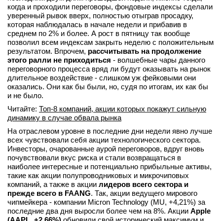
когда и проходили переговоры, фондовые индексы сделали
вконтакте
уверенный рывок вверх, полностью отыграв просадку,
телеграм
которая наблюдалась в начале недели и прибавив в
среднем по 2% и более. А рост в пятницу так вообще
позволил всем индексам закрыть неделю с положительным
Стать автором
результатом. Впрочем,
рассчитывать на продолжение
Вход
этого ралли не приходиться
- волшебные чары данного
переговорного процесса вряд ли будут оказывать на рынок
длительное воздействие - слишком уж фейковыми они
оказались. Они как бы были, но, судя по итогам, их как бы
и не было.
Читайте:
Топ-8 компаний, акции которых покажут сильную
динамику в случае обвала рынка
На отраслевом уровне в последние дни недели явно лучше
всех чувствовали себя акции технологического сектора.
Инвесторы, очарованные аурой переговоров, вдруг вновь
почувствовали вкус риска и стали возвращаться в
наиболее интересные и потенциально прибыльные активы,
такие как акции полупроводниковых и микрочиповых
компаний, а также в акции
лидеров всего сектора и
прежде всего в FAANG
. Так, акции ведущего мирового
чипмейкера - компании Micron Technology (MU, +4,21%) за
последние два дня выросли более чем на 8%. Акции
Apple
(AAPL, +2,66%)
обновили свой исторический максимум и