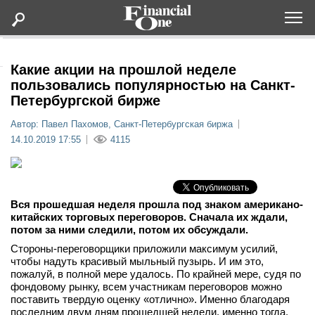
Оформить подписку
Какие акции на прошлой неделе
пользовались популярностью на Санкт-
Петербургской бирже
Статьи
Автор: Павел Пахомов, Санкт-Петербургская биржа
14.10.2019 17:55
4115
Дайджесты
Lifestyle
Вся прошедшая неделя прошла под знаком американо-
Мероприятия
китайских торговых переговоров. Сначала их ждали,
потом за ними следили, потом их обсуждали.
Стороны-переговорщики приложили максимум усилий,
Новости
чтобы надуть красивый мыльный пузырь. И им это,
пожалуй, в полной мере удалось. По крайней мере, судя по
Интервью
фондовому рынку, всем участникам переговоров можно
поставить твердую оценку «отлично». Именно благодаря
последним двум дням прошедшей недели, именно тогда,