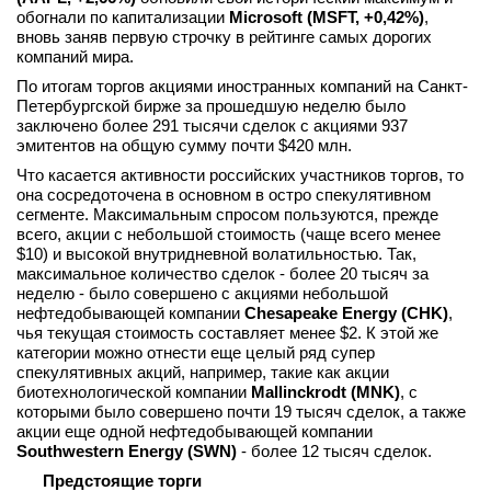
обогнали по капитализации
Microsoft (MSFT, +0,42%)
,
вновь заняв первую строчку в рейтинге самых дорогих
компаний мира.
По итогам торгов акциями иностранных компаний на Санкт-
Петербургской бирже за прошедшую неделю было
заключено более 291 тысячи сделок с акциями 937
эмитентов на общую сумму почти $420 млн.
Что касается активности российских участников торгов, то
она сосредоточена в основном в остро спекулятивном
сегменте. Максимальным спросом пользуются, прежде
всего, акции c небольшой стоимость (чаще всего менее
$10) и высокой внутридневной волатильностью. Так,
максимальное количество сделок - более 20 тысяч за
неделю - было совершено с акциями небольшой
нефтедобывающей компании
Chesapeake Energy (CHK)
,
чья текущая стоимость составляет менее $2. К этой же
категории можно отнести еще целый ряд супер
спекулятивных акций, например, такие как акции
биотехнологической компании
Mallinckrodt (MNK)
, с
которыми было совершено почти 19 тысяч сделок, а также
акции еще одной нефтедобывающей компании
Southwestern Energy (SWN)
- более 12 тысяч сделок.
Предстоящие торги