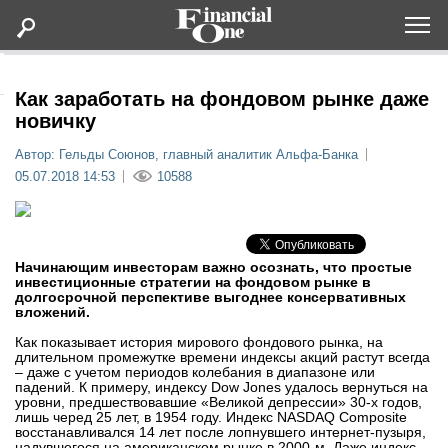
Оформить подписку
Как заработать на фондовом рынке даже
новичку
Статьи
Автор: Гельды Союнов, главный аналитик Альфа-Банка
05.07.2018 14:53
10588
Дайджесты
Lifestyle
Начинающим инвесторам важно осознать, что простые
инвестиционные стратегии на фондовом рынке в
долгосрочной перспективе выгоднее консервативных
Мероприятия
вложений.
Как показывает история мирового фондового рынка, на
Новости
длительном промежутке времени индексы акций растут всегда
– даже с учетом периодов колебания в диапазоне или
падений. К примеру, индексу Dow Jones удалось вернуться на
уровни, предшествовавшие «Великой депрессии» 30-х годов,
Интервью
лишь черед 25 лет, в 1954 году. Индекс NASDAQ Composite
восстанавливался 14 лет после лопнувшего интернет-пузыря,
надувшегося на американском рынке в 2000-м. Даже индекс