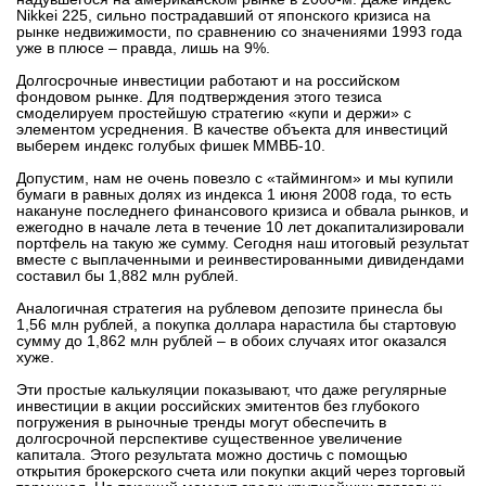
Nikkei 225, сильно пострадавший от японского кризиса на
вконтакте
рынке недвижимости, по сравнению со значениями 1993 года
телеграм
уже в плюсе – правда, лишь на 9%.
Долгосрочные инвестиции работают и на российском
Стать автором
фондовом рынке. Для подтверждения этого тезиса
смоделируем простейшую стратегию «купи и держи» с
элементом усреднения. В качестве объекта для инвестиций
Вход
выберем индекс голубых фишек ММВБ-10.
Допустим, нам не очень повезло с «таймингом» и мы купили
бумаги в равных долях из индекса 1 июня 2008 года, то есть
накануне последнего финансового кризиса и обвала рынков, и
ежегодно в начале лета в течение 10 лет докапитализировали
портфель на такую же сумму. Сегодня наш итоговый результат
вместе с выплаченными и реинвестированными дивидендами
составил бы 1,882 млн рублей.
Аналогичная стратегия на рублевом депозите принесла бы
1,56 млн рублей, а покупка доллара нарастила бы стартовую
сумму до 1,862 млн рублей – в обоих случаях итог оказался
хуже.
Эти простые калькуляции показывают, что даже регулярные
инвестиции в акции российских эмитентов без глубокого
погружения в рыночные тренды могут обеспечить в
долгосрочной перспективе существенное увеличение
капитала. Этого результата можно достичь с помощью
открытия брокерского счета или покупки акций через торговый