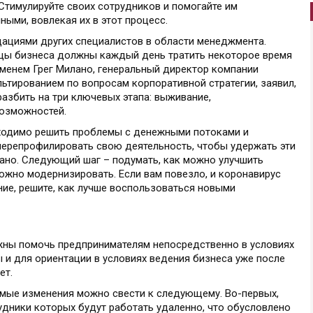
 Стимулируйте своих сотрудников и помогайте им
ными, вовлекая их в этот процесс.
ациями других специалистов в области менеджмента.
ьцы бизнеса должны каждый день тратить некоторое время
еменем Грег Милано, генеральный директор компании
льтированием по вопросам корпоративной стратегии, заявил,
азбить на три ключевых этапа: выживание,
возможностей.
ходимо решить проблемы с денежными потоками и
перепрофилировать свою деятельность, чтобы удержать эти
лано. Следующий шаг – подумать, как можно улучшить
можно модернизировать. Если вам повезло, и коронавирус
ие, решите, как лучше воспользоваться новыми
лжны помочь предпринимателям непосредственно в условиях
ы и для ориентации в условиях ведения бизнеса уже после
ет.
мые изменения можно свести к следующему. Во-первых,
удники которых будут работать удаленно, что обусловлено