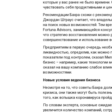
которые у вас ранее не было времени.
чувствовать себя продуктивными и цен
Рекомендации Бахра схожи с рекоменд
Джордан Штраус считает, что владел
на поиск новых возможностей. Тем вр
Fortuna Advisors, занимающейся консу
что стратегию восстановления можно р
совершенствование и использование 
Предприятиям в первую очередь необ
ликвидностью, определив, как можно 
показатели под контролем, сказал Ми
бизнес – например, какие технологии 
оказал на вашу компанию слабое влиян
возможностями.
Новые условия ведения бизнеса
Несмотря на то, что советы Бахра до
кризиса, они также могут быть полезн
того, как вспышка коронавируса пройд
По словам эксперта, основные ожидае
увеличится количество компаний, сотр