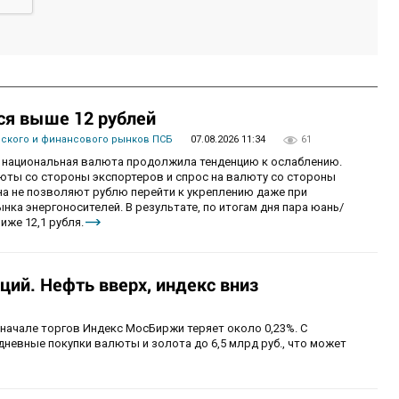
ся выше 12 рублей
вского и финансового рынков ПСБ
07.08.2026 11:34
61
рг национальная валюта продолжила тенденцию к ослаблению.
ты со стороны экспортеров и спрос на валюту со стороны
а не позволяют рублю перейти к укреплению даже при
ка энергоносителей. В результате, по итогам дня пара юань/
иже 12,1 рубля.
ий. Нефть вверх, индекс вниз
 начале торгов Индекс МосБиржи теряет около 0,23%. С
невные покупки валюты и золота до 6,5 млрд руб., что может