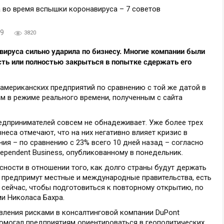
19
3820
руса сильно ударила по бизнесу. Многие компании были
ть или полностью закрыться в попытке сдержать его
американских предприятий по сравнению с той же датой в
м в режиме реального времени, полученным с сайта
едпринимателей совсем не обнадеживает. Уже более трех
неса отмечают, что на них негативно влияет кризис в
ия – по сравнению с 23% всего 10 дней назад – согласно
ndependent Business, опубликованному в понедельник.
ности в отношении того, как долго страны будут держать
 предпримут местные и международные правительства, есть
 сейчас, чтобы подготовиться к повторному открытию, по
и Николаса Бахра.
авления рисками в консалтинговой компании DuPont
т помогал предприятиям ориентироваться в геополитических,