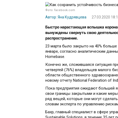
Фото: facebook.com
Автор: Яна Кудрявцева
27.03.2020 18:
Быстро нарастающая вспышка коронави
вынуждены свернуть свою деятельнос
распространение.
23 марта было закрыто на 40% больше 
январе, согласно аналитическим данны
Homebase.
Конечно же, сложившаяся ситуация пр
четвертей (76%) владельцев малого биз
области общественного здравоохранен
новому отчету National Federation of I
Пока предприятия ожидают большей яс
свои границы закрытыми и какие меры
ряд вещей, которые они могут сделать
словам эксперта по управлению рискам
Бахр, главный специалист в сфере упр
Sustainable Solutions, в течение 35 ле