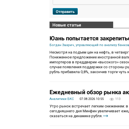
Отправить
Новые статьи
Юань попытается закрепить
Богдан Зварич, управляющий по анализу банко
Несмотря на подъем цен на нефть, в четве
Пониженное предложение иностранной валю
импортеров в преддверии «высокого» сезон
случае появления поддержки со стороны рын
рубль прибавила 0,8%, закончив торги чуть н
Ежедневный обзор рынка акц
Аналитики БКС
07.08.2026 10:55
113
Утро рынок встречает легким снижением: в
сегодняшнего дня Минфин увеличивает ежед
сказаться на динамике рубля.