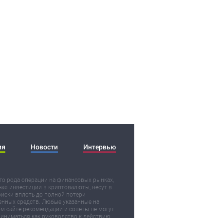
ия
Новости
Интервью
о рода операции на финансовых рынках,
ая инвестиции в криптовалюты, несут в
риски вплоть до полной потери
нных средств. Любые указанные на
м сайте рекомендации и советы не могут
иниматься как руководство к действию.