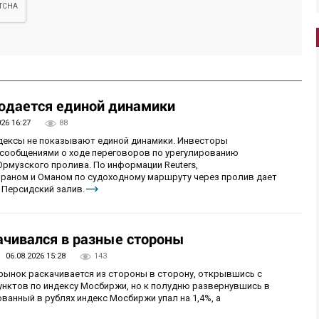
юдается единой динамики
026 16:27
88
ндексы не показывают единой динамики. Инвесторы
сообщениями о ходе переговоров по урегулированию
рмузского пролива. По информации Reuters,
раном и Оманом по судоходному маршруту через пролив дает
 Персидский залив.
чивался в разные стороны
06.08.2026 15:28
143
 рынок раскачивается из стороны в сторону, открывшись с
унктов по индексу Мосбиржи, но к полудню развернувшись в
ванный в рублях индекс Мосбиржи упал на 1,4%, а