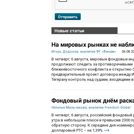
Отправить
Новые статьи
На мировых рынках не набл
Игорь Додонов, аналитик ФГ «Финам»
06.08.2
В четверг, 6 августа, мировые фондовые и
продолжают следить за противоречивыми 
ближневосточного конфликта и открытию О
предварительный проект договора между И
Тегерану контроль над судами, входящими в
Фондовый рынок днём раска
Наталья Мильчакова, аналитик Freedom Global
В четверг, 6 августа, российский фондовый
утра в небольшом плюсе и превысив 2300 п
обратную сторону. К середине дня номиниро
долларовый РТС – на 1,39%.