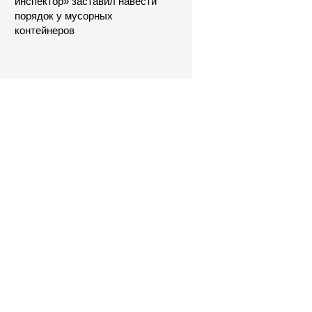
инспектор» заставил навести
порядок у мусорных
контейнеров