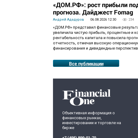
«ДОМ.РФ»: рост прибыли по
прогноза. Дайджест Fomag
Андрей Ададуров
06.08.2026 12:30
234
«ДОМ.РФ» представил финансовые результат
увеличила чистую прибыль, процентные и 
рентабельность капитала и повысила прогн
отчетность, отмечая высокую операционну
финансирования и дивидендные перспектив
Все публикации
Объективная информация о
финансовых рынках,
инвестировании и торговле на
бирже
+7 (495) 899-01-70