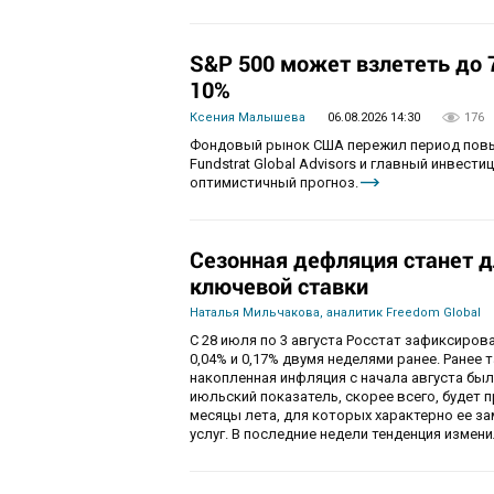
S&P 500 может взлететь до 7
10%
Ксения Малышева
06.08.2026 14:30
176
Фондовый рынок США пережил период повы
Fundstrat Global Advisors и главный инвести
оптимистичный прогноз.
Сезонная дефляция станет д
ключевой ставки
Наталья Мильчакова, аналитик Freedom Global
С 28 июля по 3 августа Росстат зафиксирова
0,04% и 0,17% двумя неделями ранее. Ранее 
накопленная инфляция с начала августа была
июльский показатель, скорее всего, будет 
месяцы лета, для которых характерно ее за
услуг. В последние недели тенденция изме