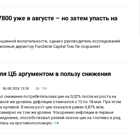
800 уже в августе – но затем упасть на
шенной волатильности, однако руководитель исследований
ционный директор Fundstrat Capital Том Ли сохраняет
ля ЦБ аргументом в пользу снижения
06.08.2026 13:24
190
л снижение потребительских цен на 0,02% после их роста на
такой же уровень дефляции отмечался с 13 по 18 мая. При этом
 нулевой. В июне рост цен оказался равен 0,87% м/м,
примерно на том же уровне. Ускорению инфляции в первые
медление, способствовал резкий скачок цен на топливо и ряд
нилась на противоположную.