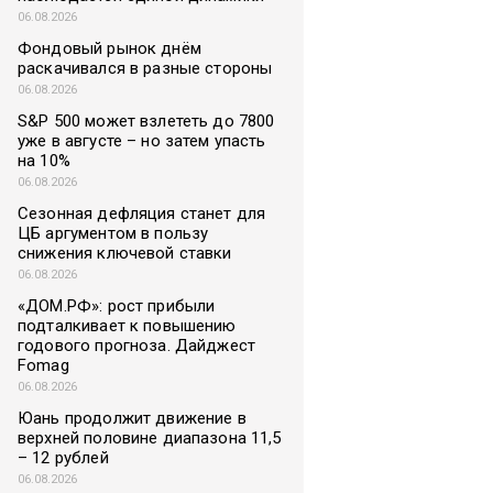
06.08.2026
Фондовый рынок днём
раскачивался в разные стороны
06.08.2026
S&P 500 может взлететь до 7800
уже в августе – но затем упасть
на 10%
06.08.2026
Сезонная дефляция станет для
ЦБ аргументом в пользу
снижения ключевой ставки
06.08.2026
«ДОМ.РФ»: рост прибыли
подталкивает к повышению
годового прогноза. Дайджест
Fomag
06.08.2026
Юань продолжит движение в
верхней половине диапазона 11,5
– 12 рублей
06.08.2026