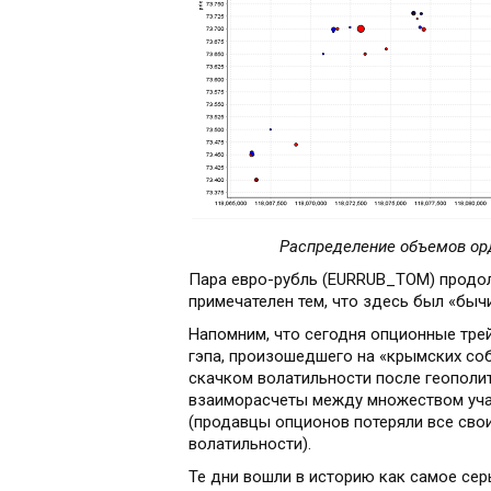
Распределение объемов орде
Пара евро-рубль (EURRUB_TOM) продолж
примечателен тем, что здесь был «бычи
Напомним, что сегодня опционные тр
гэпа, произошедшего на «крымских со
скачком волатильности после геополи
взаиморасчеты между множеством уча
(продавцы опционов потеряли все свои
волатильности).
Те дни вошли в историю как самое се