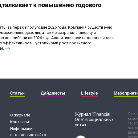
дталкивает к повышению годового
ы за первое полугодие 2026 года. Компания существенно
комиссионные доходы, а также сохранила высокую
оз по прибыли на 2026 год. Аналитики позитивно оценивают
ю эффективность, устойчивый рост проектного
ы.
Статьи
Дайджесты
Lifestyle
Мероприят
Журнал “Financial
Любог
О журнале
включ
One” в социальных
Контакты
себе 
сетях:
вложе
Информация
данно
о владельце сайта
воспр