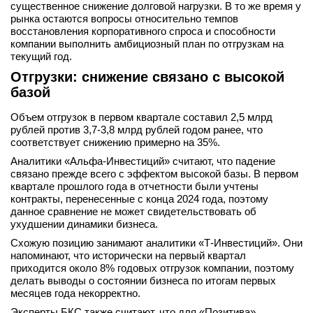
существенное снижение долговой нагрузки. В то же время у
вконтакте
рынка остаются вопросы относительно темпов
телеграм
восстановления корпоративного спроса и способности
компании выполнить амбициозный план по отгрузкам на
текущий год.
Стать автором
Отгрузки: снижение связано с высокой
Вход
базой
Объем отгрузок в первом квартале составил 2,5 млрд
рублей против 3,7-3,8 млрд рублей годом ранее, что
соответствует снижению примерно на 35%.
Аналитики «Альфа-Инвестиций» считают, что падение
связано прежде всего с эффектом высокой базы. В первом
квартале прошлого года в отчетности были учтены
контракты, перенесенные с конца 2024 года, поэтому
данное сравнение не может свидетельствовать об
ухудшении динамики бизнеса.
Схожую позицию занимают аналитики «Т-Инвестиций». Они
напоминают, что исторически на первый квартал
приходится около 8% годовых отгрузок компании, поэтому
делать выводы о состоянии бизнеса по итогам первых
месяцев года некорректно.
Эксперты БКС также считают, что для «Позитива»